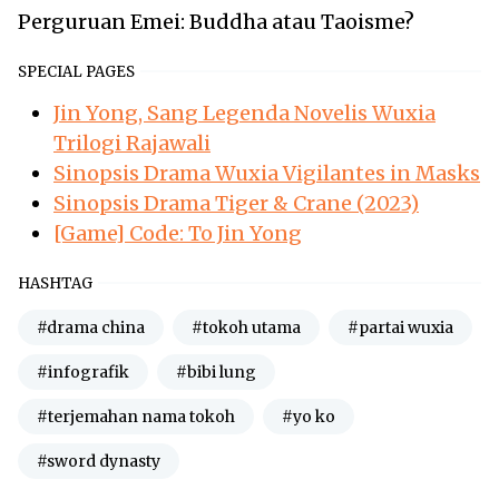
Perguruan Emei: Buddha atau Taoisme?
SPECIAL PAGES
Jin Yong, Sang Legenda Novelis Wuxia
Trilogi Rajawali
Sinopsis Drama Wuxia Vigilantes in Masks
Sinopsis Drama Tiger & Crane (2023)
[Game] Code: To Jin Yong
HASHTAG
#drama china
#tokoh utama
#partai wuxia
#infografik
#bibi lung
#terjemahan nama tokoh
#yo ko
#sword dynasty