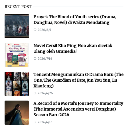
RECENT POST
Proyek The Blood of Youth series (Drama,
Donghua, Novel) di Waktu Mendatang
2026/8/5
Novel Cersil Kho Ping Hoo akan dicetak
Ulang oleh Gramedia!
2026/7/16
Tencent Mengumumkan C-Drama Baru (The
One, The Guardian of Fate, Jun You Yun, Lu
Xiaofeng)
2026/6/26
A Record of a Mortal's Journey to Immortality
(The Immortal Ascension versi Donghua)
Season Baru 2026
2026/6/16