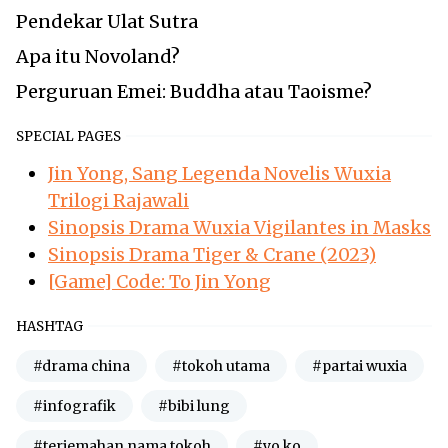
Pendekar Ulat Sutra
Apa itu Novoland?
Perguruan Emei: Buddha atau Taoisme?
SPECIAL PAGES
Jin Yong, Sang Legenda Novelis Wuxia
Trilogi Rajawali
Sinopsis Drama Wuxia Vigilantes in Masks
Sinopsis Drama Tiger & Crane (2023)
[Game] Code: To Jin Yong
HASHTAG
#drama china
#tokoh utama
#partai wuxia
#infografik
#bibi lung
#terjemahan nama tokoh
#yo ko