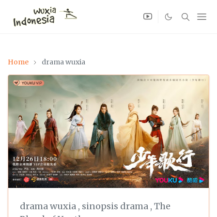
Home
drama wuxia
drama wuxia
,
sinopsis drama
,
The