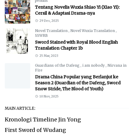
penulis
Tentang Novelis Wuxia Shiao Yi (Xiao Yi):
Cersil & Adaptasi Drama-nya
29 Des, 2025
Novel Translation
,
Novel Wuxia Translation
,
SSWRB
Sword Stained with Royal Blood English
Translation Chapter 1b
25 Mar, 2023
Guardians of the Dafeng
,
i am nobody
,
Nirvana in
Fire
Drama China Popular yang Berlanjut ke
Season 2 (Guardian of the Dafeng, Sword
Snow Stride, The Blood of Youth)
10 Nov, 2025
MAIN ARTICLE:
Kronologi Timeline Jin Yong
First Sword of Wudang