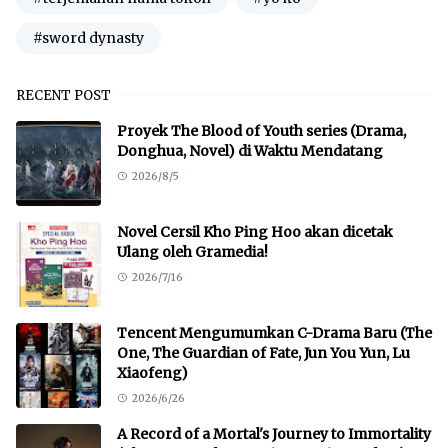
#sword dynasty
RECENT POST
Proyek The Blood of Youth series (Drama,
Donghua, Novel) di Waktu Mendatang
2026/8/5
Novel Cersil Kho Ping Hoo akan dicetak
Ulang oleh Gramedia!
2026/7/16
Tencent Mengumumkan C-Drama Baru (The
One, The Guardian of Fate, Jun You Yun, Lu
Xiaofeng)
2026/6/26
A Record of a Mortal's Journey to Immortality