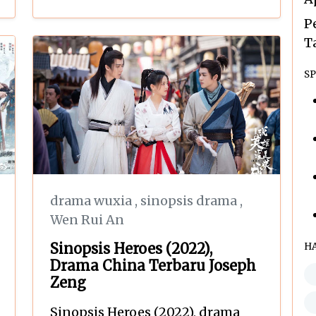
P
T
SP
drama wuxia
,
sinopsis drama
,
Wen Rui An
Sinopsis Heroes (2022),
H
Drama China Terbaru Joseph
Zeng
Sinopsis Heroes (2022), drama