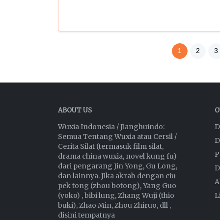
1
2
3
ABOUT US
O
Wuxia Indonesia / Jianghuindo:
D
Semua Tentang Wuxia atau Cersil /
D
Cerita Silat (termasuk film silat,
P
drama china wuxia, novel kung fu)
dari pengarang Jin Yong, Gu Long,
D
dan lainnya. Jika akrab dengan ciu
A
pek tong (zhou botong), Yang Guo
(yoko) , bibi lung, Zhang Wuji (thio
L
buki), Zhao Min, Zhou Zhiruo, dll ,
disini tempatnya