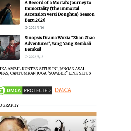
A Record of a Mortal's Journey to
Immortality (The Immortal
Ascension versi Donghua) Season
Baru 2026
2026/6/16
Sinopsis Drama Wuxia "Zhan Zhao
Adventures", Yang Yang Kembali
Beraksi!
2026/5/13
JIKA AMBIL KONTEN SITUS INI, JANGAN ASAL
PAS, CANTUMKAN JUGA "SUMBER" LINK SITUS
.
DMCA
IOGRAPHY