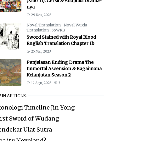
(Xiao Yi): Cersil & Adaptasi Drama-
nya
29 Des, 2025
Novel Translation
,
Novel Wuxia
Translation
,
SSWRB
Sword Stained with Royal Blood
English Translation Chapter 1b
25 Mar, 2023
Penjelasan Ending Drama The
Immortal Ascension & Bagaimana
Kelanjutan Season 2
19 Agu, 2025
3
IN ARTICLE:
ronologi Timeline Jin Yong
irst Sword of Wudang
endekar Ulat Sutra
pa itu Novoland?