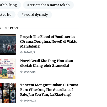
#bibi lung
#terjemahan nama tokoh
#yo ko
#sword dynasty
ECENT POST
Proyek The Blood of Youth series
(Drama, Donghua, Novel) di Waktu
Mendatang
2026/8/5
Novel Cersil Kho Ping Hoo akan
dicetak Ulang oleh Gramedia!
2026/7/16
Tencent Mengumumkan C-Drama
Baru (The One, The Guardian of
Fate, Jun You Yun, Lu Xiaofeng)
2026/6/26