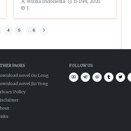
Wuxia Indonesia
15 Des, 2021
1
4
5
. . 6
THER PAGES
FOLLOW US
ownload novel Gu Long
ownload novel Jin Yong
rivacy Policy
isclaimer
bout
inks