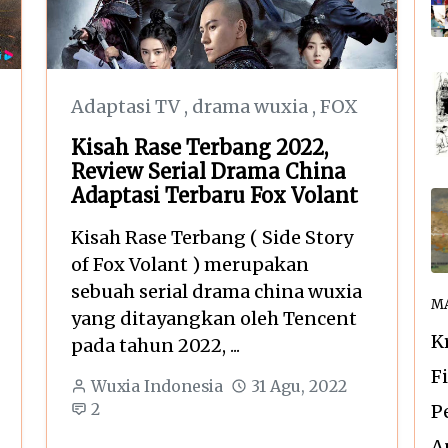
Adaptasi TV
,
drama wuxia
,
FOX
Kisah Rase Terbang 2022,
Review Serial Drama China
Adaptasi Terbaru Fox Volant
Kisah Rase Terbang ( Side Story
of Fox Volant ) merupakan
sebuah serial drama china wuxia
MA
yang ditayangkan oleh Tencent
K
pada tahun 2022, ...
F
Wuxia Indonesia
31 Agu, 2022
2
P
A