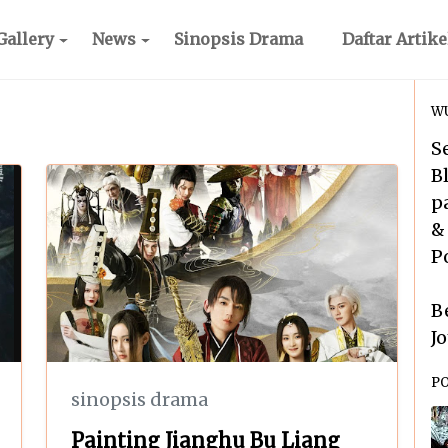
Gallery
News
Sinopsis Drama
Daftar Artike
WU
S
B
p
&
P
B
J
P
sinopsis drama
Painting Jianghu Bu Liang