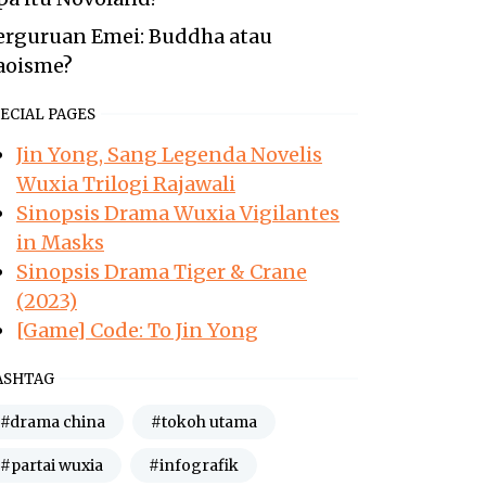
erguruan Emei: Buddha atau
aoisme?
ECIAL PAGES
Jin Yong, Sang Legenda Novelis
Wuxia Trilogi Rajawali
Sinopsis Drama Wuxia Vigilantes
in Masks
Sinopsis Drama Tiger & Crane
(2023)
[Game] Code: To Jin Yong
ASHTAG
#drama china
#tokoh utama
#partai wuxia
#infografik