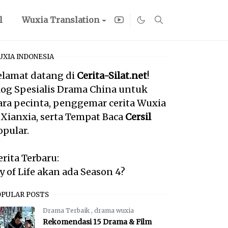
l
Wuxia Translation
XIA INDONESIA
elamat datang di
Cerita-Silat.net
!
log Spesialis Drama China untuk
ara pecinta, penggemar cerita Wuxia
 Xianxia, serta Tempat Baca
Cersil
opular.
erita Terbaru:
oy of Life akan ada Season 4?
OPULAR POSTS
Drama Terbaik
,
drama wuxia
Rekomendasi 15 Drama & Film