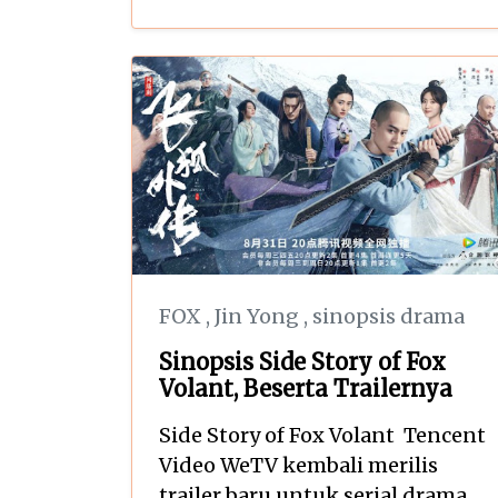
FOX
,
Jin Yong
,
sinopsis drama
Sinopsis Side Story of Fox
Volant, Beserta Trailernya
Side Story of Fox Volant Tencent
Video WeTV kembali merilis
trailer baru untuk serial drama