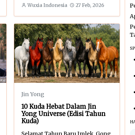
P
Wuxia Indonesia
27 Feb, 2026
A
P
T
SP
Jin Yong
10 Kuda Hebat Dalam Jin
Yong Universe (Edisi Tahun
Kuda)
H
Selamat Tahun Baru Imlek, Gong