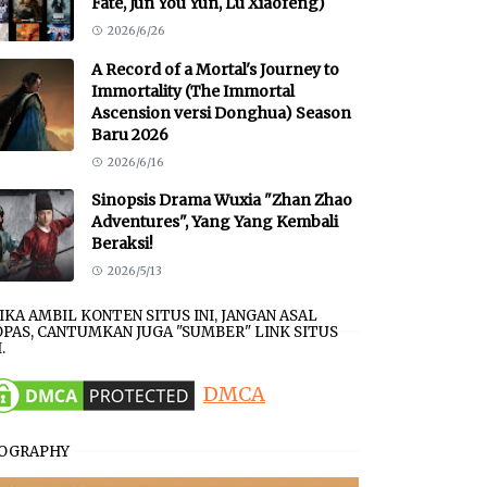
Fate, Jun You Yun, Lu Xiaofeng)
2026/6/26
A Record of a Mortal's Journey to
Immortality (The Immortal
Ascension versi Donghua) Season
Baru 2026
2026/6/16
Sinopsis Drama Wuxia "Zhan Zhao
Adventures", Yang Yang Kembali
Beraksi!
2026/5/13
JIKA AMBIL KONTEN SITUS INI, JANGAN ASAL
PAS, CANTUMKAN JUGA "SUMBER" LINK SITUS
.
DMCA
IOGRAPHY