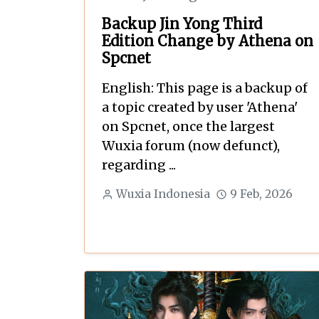
Backup Jin Yong Third
Edition Change by Athena on
Spcnet
English: This page is a backup of
a topic created by user 'Athena'
on Spcnet, once the largest
Wuxia forum (now defunct),
regarding ...
Wuxia Indonesia
9 Feb, 2026