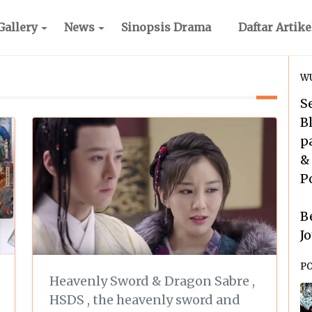
Gallery
News
Sinopsis Drama
Daftar Artike
WU
S
B
p
&
P
B
J
P
Heavenly Sword & Dragon Sabre
,
HSDS
,
the heavenly sword and