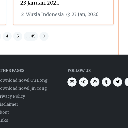
23 Januari 202...
Wuxia Indonesia
23 Jan, 2026
4
5
. . 45
THER PAGES
FOLLOW US
ownload novel Gu Long
ownload novel Jin Yong
rivacy Policy
isclaimer
bout
inks