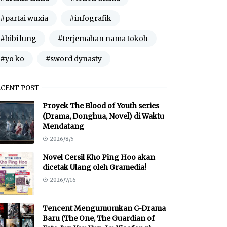
#partai wuxia
#infografik
#bibi lung
#terjemahan nama tokoh
#yo ko
#sword dynasty
ECENT POST
Proyek The Blood of Youth series
(Drama, Donghua, Novel) di Waktu
Mendatang
2026/8/5
Novel Cersil Kho Ping Hoo akan
dicetak Ulang oleh Gramedia!
2026/7/16
Tencent Mengumumkan C-Drama
Baru (The One, The Guardian of