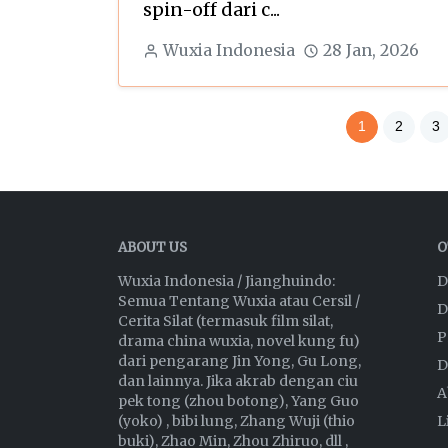
spin-off dari c...
Wuxia Indonesia
28 Jan, 2026
1
2
3
ABOUT US
O
Wuxia Indonesia / Jianghuindo:
D
Semua Tentang Wuxia atau Cersil /
D
Cerita Silat (termasuk film silat,
P
drama china wuxia, novel kung fu)
dari pengarang Jin Yong, Gu Long,
D
dan lainnya. Jika akrab dengan ciu
A
pek tong (zhou botong), Yang Guo
(yoko) , bibi lung, Zhang Wuji (thio
L
buki), Zhao Min, Zhou Zhiruo, dll ,