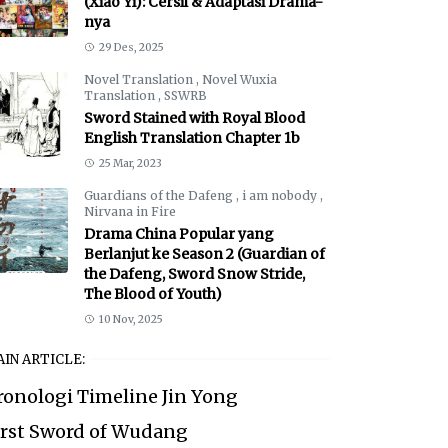
(Xiao Yi): Cersil & Adaptasi Drama-
nya
29 Des, 2025
Novel Translation
,
Novel Wuxia
Translation
,
SSWRB
Sword Stained with Royal Blood
English Translation Chapter 1b
25 Mar, 2023
Guardians of the Dafeng
,
i am nobody
,
Nirvana in Fire
Drama China Popular yang
Berlanjut ke Season 2 (Guardian of
the Dafeng, Sword Snow Stride,
The Blood of Youth)
10 Nov, 2025
IN ARTICLE:
ronologi Timeline Jin Yong
irst Sword of Wudang