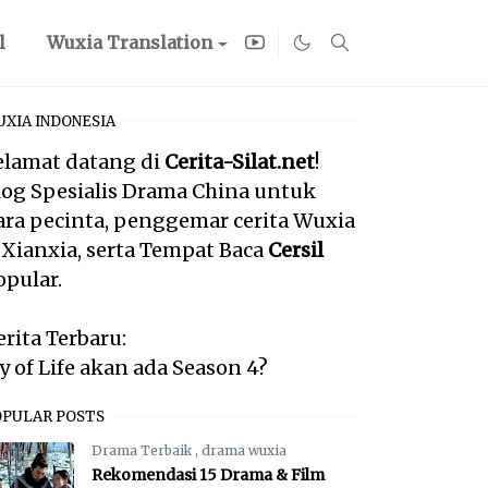
l
Wuxia Translation
XIA INDONESIA
elamat datang di
Cerita-Silat.net
!
log Spesialis Drama China untuk
ara pecinta, penggemar cerita Wuxia
 Xianxia, serta Tempat Baca
Cersil
opular.
erita Terbaru:
oy of Life akan ada Season 4?
OPULAR POSTS
Drama Terbaik
,
drama wuxia
Rekomendasi 15 Drama & Film