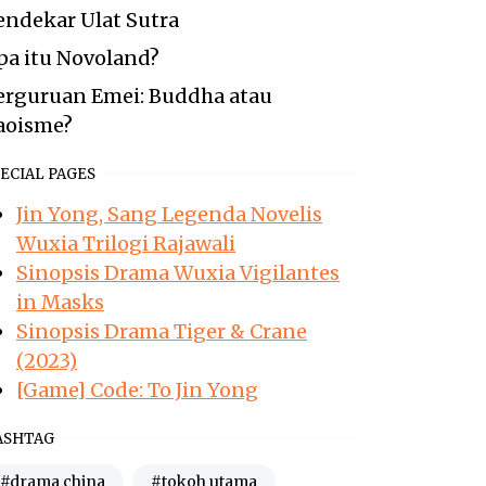
endekar Ulat Sutra
pa itu Novoland?
erguruan Emei: Buddha atau
aoisme?
ECIAL PAGES
Jin Yong, Sang Legenda Novelis
Wuxia Trilogi Rajawali
Sinopsis Drama Wuxia Vigilantes
in Masks
Sinopsis Drama Tiger & Crane
(2023)
[Game] Code: To Jin Yong
ASHTAG
#drama china
#tokoh utama