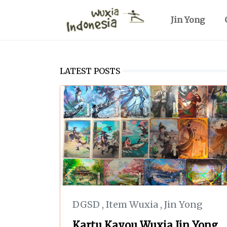
Jin Yong
LATEST POSTS
DGSD
,
Item Wuxia
,
Jin Yong
Kartu Kayou Wuxia Jin Yong