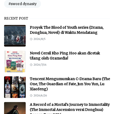
#sword dynasty
RECENT POST
Proyek The Blood of Youth series (Drama,
Donghua, Novel) di Waktu Mendatang
2026/8/5
Novel Cersil Kho Ping Hoo akan dicetak
Ulang oleh Gramedia!
2026/7/16
Tencent Mengumumkan C-Drama Baru (The
One, The Guardian of Fate, Jun You Yun, Lu
Xiaofeng)
2026/6/26
A Record of a Mortal's Journey to Immortality
(The Immortal Ascension versi Donghua)