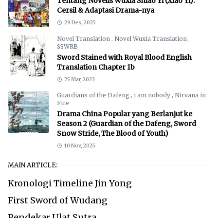
Tentang Novelis Wuxia Shiao Yi (Xiao Yi):
Cersil & Adaptasi Drama-nya
29 Des, 2025
Novel Translation
,
Novel Wuxia Translation
,
SSWRB
Sword Stained with Royal Blood English
Translation Chapter 1b
25 Mar, 2023
Guardians of the Dafeng
,
i am nobody
,
Nirvana in
Fire
Drama China Popular yang Berlanjut ke
Season 2 (Guardian of the Dafeng, Sword
Snow Stride, The Blood of Youth)
10 Nov, 2025
MAIN ARTICLE:
Kronologi Timeline Jin Yong
First Sword of Wudang
Pendekar Ulat Sutra