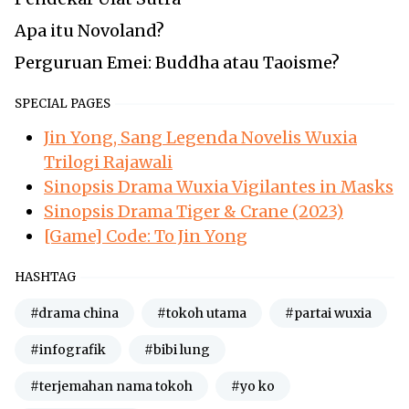
Apa itu Novoland?
Perguruan Emei: Buddha atau Taoisme?
SPECIAL PAGES
Jin Yong, Sang Legenda Novelis Wuxia
Trilogi Rajawali
Sinopsis Drama Wuxia Vigilantes in Masks
Sinopsis Drama Tiger & Crane (2023)
[Game] Code: To Jin Yong
HASHTAG
#drama china
#tokoh utama
#partai wuxia
#infografik
#bibi lung
#terjemahan nama tokoh
#yo ko