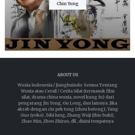
Chin Yung
ABOUT US
Wuxia Indonesia / Jianghuindo: Semua Tentang
Wuxia atau Cersil / Cerita Silat (termasuk film
silat, drama china wuxia, novel kung fu) dari
pengarang Jin Yong, Gu Long, dan lainnya. Jika
akrab dengan ciu pek tong (zhou botong), Yang
Guo (yoko) , bibi lung, Zhang Wuji (thio buki),
Zhao Min, Zhou Zhiruo, dll , disini tempatnya