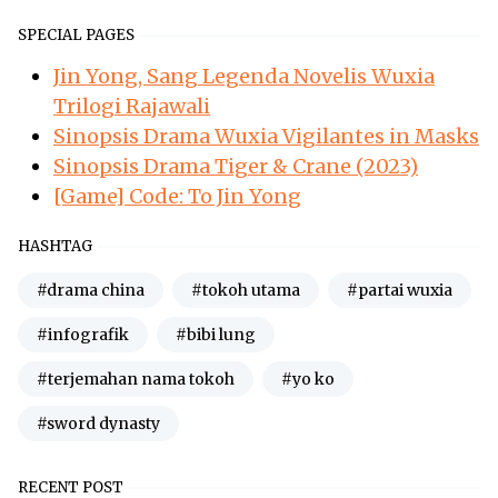
SPECIAL PAGES
Jin Yong, Sang Legenda Novelis Wuxia
Trilogi Rajawali
Sinopsis Drama Wuxia Vigilantes in Masks
Sinopsis Drama Tiger & Crane (2023)
[Game] Code: To Jin Yong
HASHTAG
#drama china
#tokoh utama
#partai wuxia
#infografik
#bibi lung
#terjemahan nama tokoh
#yo ko
#sword dynasty
RECENT POST