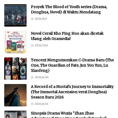
Proyek The Blood of Youth series (Drama,
Donghua, Novel) di Waktu Mendatang
2026/8/5
Novel Cersil Kho Ping Hoo akan dicetak
Ulang oleh Gramedia!
2026/7/16
Tencent Mengumumkan C-Drama Baru (The
One, The Guardian of Fate, Jun You Yun, Lu
Xiaofeng)
2026/6/26
A Record of a Mortal's Journey to Immortality
(The Immortal Ascension versi Donghua)
Season Baru 2026
2026/6/16
Sinopsis Drama Wuxia "Zhan Zhao