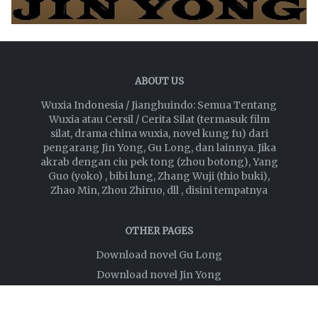
ABOUT US
Wuxia Indonesia / Jianghuindo: Semua Tentang
Wuxia atau Cersil / Cerita Silat (termasuk film
silat, drama china wuxia, novel kung fu) dari
pengarang Jin Yong, Gu Long, dan lainnya. Jika
akrab dengan ciu pek tong (zhou botong), Yang
Guo (yoko) , bibi lung, Zhang Wuji (thio buki),
Zhao Min, Zhou Zhiruo, dll , disini tempatnya
OTHER PAGES
Download novel Gu Long
Download novel Jin Yong
Privacy Policy
Disclaimer