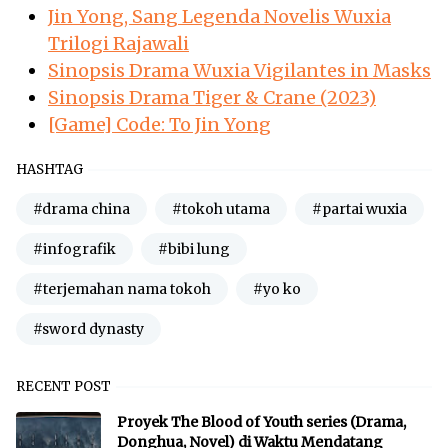
Jin Yong, Sang Legenda Novelis Wuxia
Trilogi Rajawali
Sinopsis Drama Wuxia Vigilantes in Masks
Sinopsis Drama Tiger & Crane (2023)
[Game] Code: To Jin Yong
HASHTAG
#drama china
#tokoh utama
#partai wuxia
#infografik
#bibi lung
#terjemahan nama tokoh
#yo ko
#sword dynasty
RECENT POST
Proyek The Blood of Youth series (Drama,
Donghua, Novel) di Waktu Mendatang