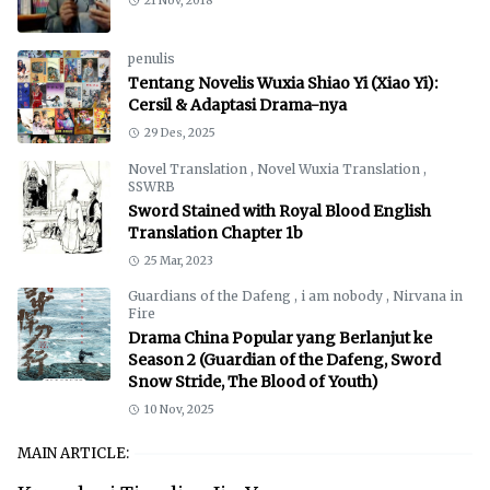
21 Nov, 2018
penulis
Tentang Novelis Wuxia Shiao Yi (Xiao Yi):
Cersil & Adaptasi Drama-nya
29 Des, 2025
Novel Translation
,
Novel Wuxia Translation
,
SSWRB
Sword Stained with Royal Blood English
Translation Chapter 1b
25 Mar, 2023
Guardians of the Dafeng
,
i am nobody
,
Nirvana in
Fire
Drama China Popular yang Berlanjut ke
Season 2 (Guardian of the Dafeng, Sword
Snow Stride, The Blood of Youth)
10 Nov, 2025
MAIN ARTICLE: