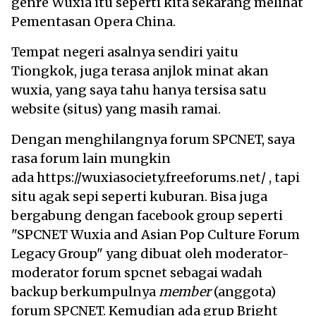
genre Wuxia itu seperti kita sekarang melihat
Pementasan Opera China.
Tempat negeri asalnya sendiri yaitu
Tiongkok, juga terasa anjlok minat akan
wuxia, yang saya tahu hanya tersisa satu
website (situs) yang masih ramai.
Dengan menghilangnya forum SPCNET, saya
rasa forum lain mungkin
ada https://wuxiasociety.freeforums.net/ , tapi
situ agak sepi seperti kuburan. Bisa juga
bergabung dengan facebook group seperti
"SPCNET Wuxia and Asian Pop Culture Forum
Legacy Group" yang dibuat oleh moderator-
moderator forum spcnet sebagai wadah
backup berkumpulnya
member
(anggota)
forum SPCNET. Kemudian ada grup Bright