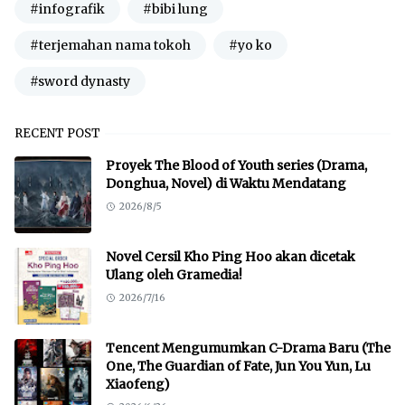
#infografik
#bibi lung
#terjemahan nama tokoh
#yo ko
#sword dynasty
RECENT POST
Proyek The Blood of Youth series (Drama,
Donghua, Novel) di Waktu Mendatang
2026/8/5
Novel Cersil Kho Ping Hoo akan dicetak
Ulang oleh Gramedia!
2026/7/16
Tencent Mengumumkan C-Drama Baru (The
One, The Guardian of Fate, Jun You Yun, Lu
Xiaofeng)