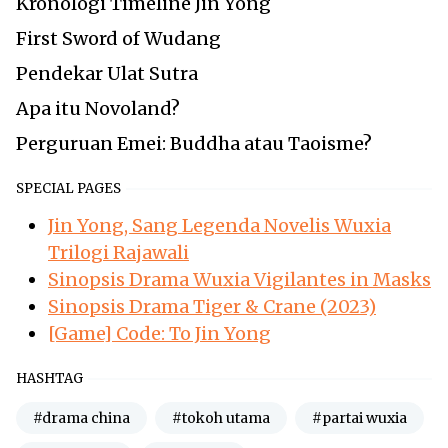
Kronologi Timeline Jin Yong
First Sword of Wudang
Pendekar Ulat Sutra
Apa itu Novoland?
Perguruan Emei: Buddha atau Taoisme?
SPECIAL PAGES
Jin Yong, Sang Legenda Novelis Wuxia
Trilogi Rajawali
Sinopsis Drama Wuxia Vigilantes in Masks
Sinopsis Drama Tiger & Crane (2023)
[Game] Code: To Jin Yong
HASHTAG
#drama china
#tokoh utama
#partai wuxia