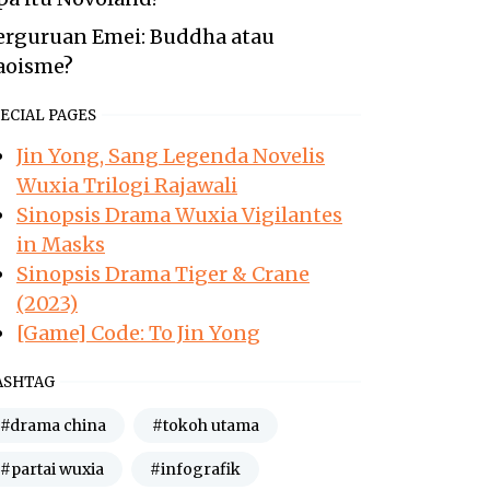
erguruan Emei: Buddha atau
aoisme?
ECIAL PAGES
Jin Yong, Sang Legenda Novelis
Wuxia Trilogi Rajawali
Sinopsis Drama Wuxia Vigilantes
in Masks
Sinopsis Drama Tiger & Crane
(2023)
[Game] Code: To Jin Yong
ASHTAG
#drama china
#tokoh utama
#partai wuxia
#infografik