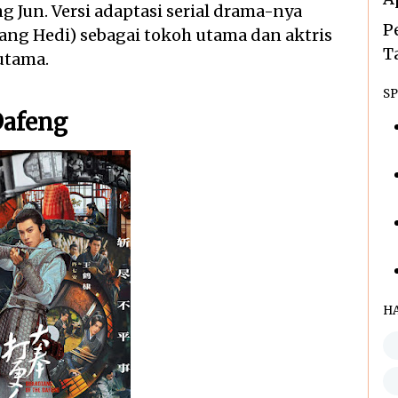
 Jun. Versi adaptasi serial drama-nya
P
ang Hedi) sebagai tokoh utama dan aktris
T
utama.
SP
Dafeng
H