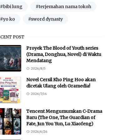
#bibi lung
#terjemahan nama tokoh
#yo ko
#sword dynasty
ECENT POST
Proyek The Blood of Youth series
(Drama, Donghua, Novel) di Waktu
Mendatang
2026/8/5
Novel Cersil Kho Ping Hoo akan
dicetak Ulang oleh Gramedia!
2026/7/16
Tencent Mengumumkan C-Drama
Baru (The One, The Guardian of
Fate, Jun You Yun, Lu Xiaofeng)
2026/6/26