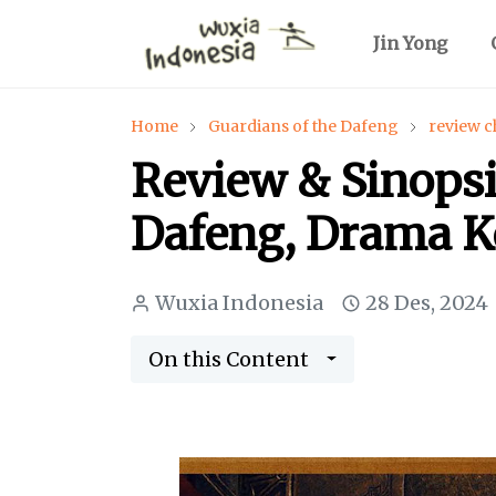
Jin Yong
Home
Guardians of the Dafeng
review 
Review & Sinopsi
Dafeng, Drama 
Wuxia Indonesia
28 Des, 2024
On this Content