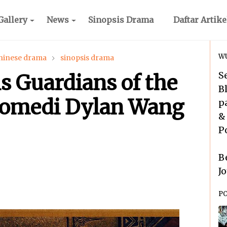
Gallery
News
Sinopsis Drama
Daftar Artike
WU
chinese drama
sinopsis drama
S
s Guardians of the
B
Komedi Dylan Wang
p
&
P
B
J
P