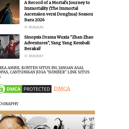
A Record of a Mortal's Journey to
Immortality (The Immortal
Ascension versi Donghua) Season
Baru 2026
2026/6/16
Sinopsis Drama Wuxia "Zhan Zhao
Adventures", Yang Yang Kembali
Beraksi!
2026/5/13
JIKA AMBIL KONTEN SITUS INI, JANGAN ASAL
PAS, CANTUMKAN JUGA "SUMBER" LINK SITUS
.
DMCA
IOGRAPHY