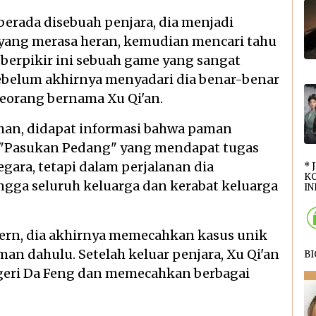
berada disebuah penjara, dia menjadi
 yang merasa heran, kemudian mencari tahu
 berpikir ini sebuah game yang sangat
 sebelum akhirnya menyadari dia benar-benar
seorang bernama Xu Qi'an.
ahan, didapat informasi bahwa paman
 "Pasukan Pedang" yang mendapat tugas
ara, tetapi dalam perjalanan dia
* 
KO
gga seluruh keluarga dan kerabat keluarga
INI
rn, dia akhirnya memecahkan kasus unik
man dahulu. Setelah keluar penjara, Xu Qi'an
B
geri Da Feng dan memecahkan berbagai