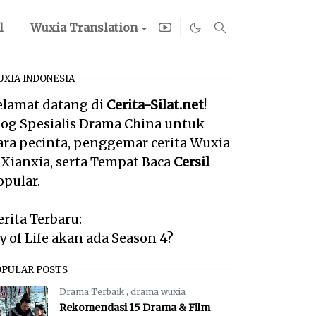
l
Wuxia Translation
XIA INDONESIA
elamat datang di
Cerita-Silat.net
!
log Spesialis Drama China untuk
ara pecinta, penggemar cerita Wuxia
 Xianxia, serta Tempat Baca
Cersil
opular.
erita Terbaru:
oy of Life akan ada Season 4?
OPULAR POSTS
Drama Terbaik
,
drama wuxia
Rekomendasi 15 Drama & Film