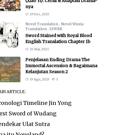
(Xiao Yi): Cersil & Adaptasi Drama-
nya
29 Des, 2025
Novel Translation
,
Novel Wuxia
Translation
,
SSWRB
Sword Stained with Royal Blood
English Translation Chapter 1b
25 Mar, 2023
Penjelasan Ending Drama The
Immortal Ascension & Bagaimana
Kelanjutan Season 2
19 Agu, 2025
3
IN ARTICLE:
ronologi Timeline Jin Yong
irst Sword of Wudang
endekar Ulat Sutra
pa itu Novoland?