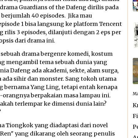
drama Guardians of the Dafeng dirilis pada
 berjumlah 40 episodes. Jika mau
pisode 1 bisa langsung ke platform Tencent
ilis 3 episodes, dilanjuti dengan 2 eps per
opsis dari drama ini.
 sebuah drama bergenre komedi, kostum
ang mengambil tema sebuah dunia yang
nia Dafeng ada akademi, sekte, alam surga,
ga ada sihir dan monster. Sang tokoh utama
g bernama Yang Ling, tetapi entah kenapa
MA
g-orangnya berpakaian masa lampau ini.
akah terlempar ke dimensi dunia lain?
K
?
F
ma Tiongkok yang diadaptasi dari novel
P
 Ren" yang dikarang oleh seorang penulis
A