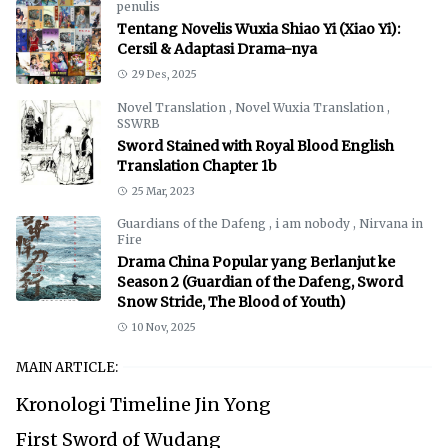
penulis
Tentang Novelis Wuxia Shiao Yi (Xiao Yi):
Cersil & Adaptasi Drama-nya
29 Des, 2025
Novel Translation
,
Novel Wuxia Translation
,
SSWRB
Sword Stained with Royal Blood English
Translation Chapter 1b
25 Mar, 2023
Guardians of the Dafeng
,
i am nobody
,
Nirvana in
Fire
Drama China Popular yang Berlanjut ke
Season 2 (Guardian of the Dafeng, Sword
Snow Stride, The Blood of Youth)
10 Nov, 2025
MAIN ARTICLE:
Kronologi Timeline Jin Yong
First Sword of Wudang