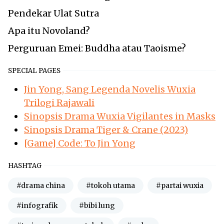
Pendekar Ulat Sutra
Apa itu Novoland?
Perguruan Emei: Buddha atau Taoisme?
SPECIAL PAGES
Jin Yong, Sang Legenda Novelis Wuxia
Trilogi Rajawali
Sinopsis Drama Wuxia Vigilantes in Masks
Sinopsis Drama Tiger & Crane (2023)
[Game] Code: To Jin Yong
HASHTAG
#drama china
#tokoh utama
#partai wuxia
#infografik
#bibi lung