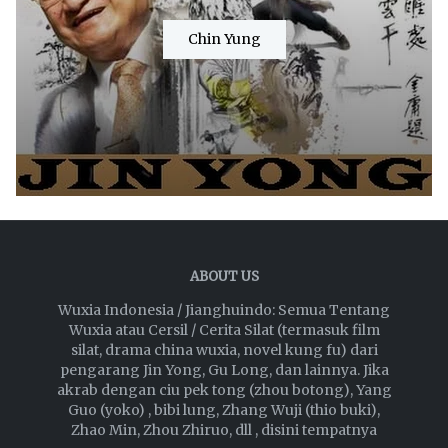
Chin Yung
ABOUT US
Wuxia Indonesia / Jianghuindo: Semua Tentang
Wuxia atau Cersil / Cerita Silat (termasuk film
silat, drama china wuxia, novel kung fu) dari
pengarang Jin Yong, Gu Long, dan lainnya. Jika
akrab dengan ciu pek tong (zhou botong), Yang
Guo (yoko) , bibi lung, Zhang Wuji (thio buki),
Zhao Min, Zhou Zhiruo, dll , disini tempatnya