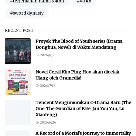
#terjemahan nama tokoh
#yo ko
#sword dynasty
RECENT POST
Proyek The Blood of Youth series (Drama,
Donghua, Novel) di Waktu Mendatang
2026/8/5
Novel Cersil Kho Ping Hoo akan dicetak
Ulang oleh Gramedia!
2026/7/16
Tencent Mengumumkan C-Drama Baru (The
One, The Guardian of Fate, Jun You Yun, Lu
Xiaofeng)
2026/6/26
A Record of a Mortal's Journey to Immortality