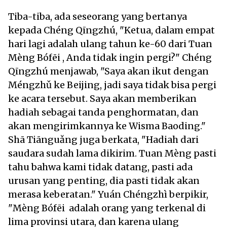
Tiba-tiba, ada seseorang yang bertanya
kepada Chéng Qīngzhú, "Ketua, dalam empat
hari lagi adalah ulang tahun ke-60 dari Tuan
Mèng Bófēi , Anda tidak ingin pergi?" Chéng
Qīngzhú menjawab, "Saya akan ikut dengan
Méngzhǔ ke Beijing, jadi saya tidak bisa pergi
ke acara tersebut. Saya akan memberikan
hadiah sebagai tanda penghormatan, dan
akan mengirimkannya ke Wisma Baoding."
Shā Tiānguǎng juga berkata, "Hadiah dari
saudara sudah lama dikirim. Tuan Mèng pasti
tahu bahwa kami tidak datang, pasti ada
urusan yang penting, dia pasti tidak akan
merasa keberatan." Yuán Chéngzhì berpikir,
"Mèng Bófēi adalah orang yang terkenal di
lima provinsi utara, dan karena ulang