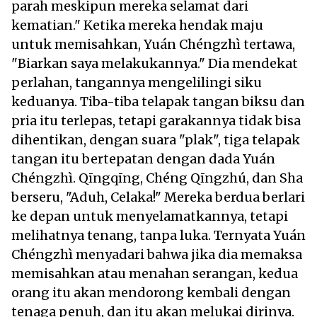
parah meskipun mereka selamat dari
kematian." Ketika mereka hendak maju
untuk memisahkan, Yuán Chéngzhì tertawa,
"Biarkan saya melakukannya." Dia mendekat
perlahan, tangannya mengelilingi siku
keduanya. Tiba-tiba telapak tangan biksu dan
pria itu terlepas, tetapi garakannya tidak bisa
dihentikan, dengan suara "plak", tiga telapak
tangan itu bertepatan dengan dada Yuán
Chéngzhì. Qīngqīng, Chéng Qīngzhú, dan Sha
berseru, "Aduh, Celaka!" Mereka berdua berlari
ke depan untuk menyelamatkannya, tetapi
melihatnya tenang, tanpa luka. Ternyata Yuán
Chéngzhì menyadari bahwa jika dia memaksa
memisahkan atau menahan serangan, kedua
orang itu akan mendorong kembali dengan
tenaga penuh, dan itu akan melukai dirinya.