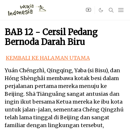
BAB 12 - Cersil Pedang
Bernoda Darah Biru
KEMBALI KE HALAMAN UTAMA
Yuán Chéngzhì, Qīngqīng, Yaba (si Bisu), dan
Hóng Shènghǎi membawa kotak besi dalam
perjalanan pertama mereka menuju ke
Beijing. Shā Tiānguǎng sangat antusias dan
ingin ikut bersama Ketua mereka ke ibu kota
untuk jalan-jalan, sementara Chéng Qīngzhú
telah lama tinggal di Beijing dan sangat
familiar dengan lingkungan tersebut,