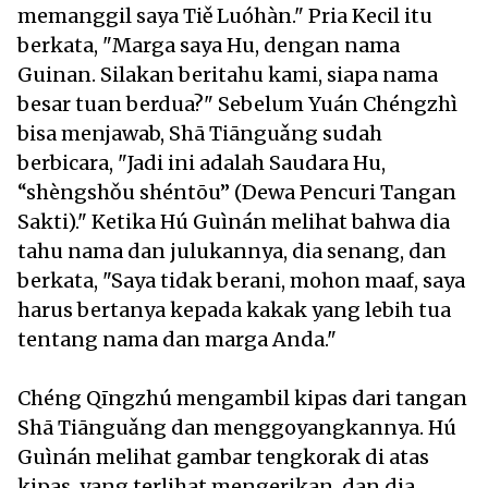
memanggil saya Tiě Luóhàn." Pria Kecil itu
berkata, "Marga saya Hu, dengan nama
Guinan. Silakan beritahu kami, siapa nama
besar tuan berdua?" Sebelum Yuán Chéngzhì
bisa menjawab, Shā Tiānguǎng sudah
berbicara, "Jadi ini adalah Saudara Hu,
“shèngshǒu shéntōu” (Dewa Pencuri Tangan
Sakti)." Ketika Hú Guìnán melihat bahwa dia
tahu nama dan julukannya, dia senang, dan
berkata, "Saya tidak berani, mohon maaf, saya
harus bertanya kepada kakak yang lebih tua
tentang nama dan marga Anda."
Chéng Qīngzhú mengambil kipas dari tangan
Shā Tiānguǎng dan menggoyangkannya. Hú
Guìnán melihat gambar tengkorak di atas
kipas, yang terlihat mengerikan, dan dia