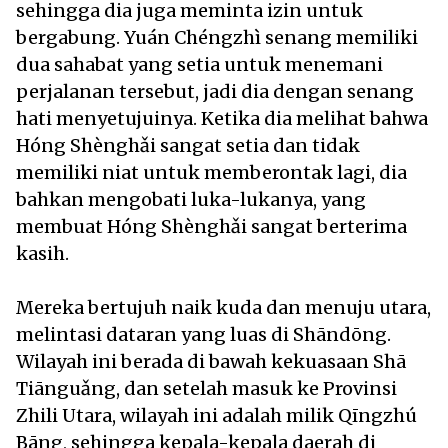
sehingga dia juga meminta izin untuk
bergabung. Yuán Chéngzhì senang memiliki
dua sahabat yang setia untuk menemani
perjalanan tersebut, jadi dia dengan senang
hati menyetujuinya. Ketika dia melihat bahwa
Hóng Shènghǎi sangat setia dan tidak
memiliki niat untuk memberontak lagi, dia
bahkan mengobati luka-lukanya, yang
membuat Hóng Shènghǎi sangat berterima
kasih.
Mereka bertujuh naik kuda dan menuju utara,
melintasi dataran yang luas di Shāndōng.
Wilayah ini berada di bawah kekuasaan Shā
Tiānguǎng, dan setelah masuk ke Provinsi
Zhili Utara, wilayah ini adalah milik Qīngzhú
Bāng, sehingga kepala-kepala daerah di