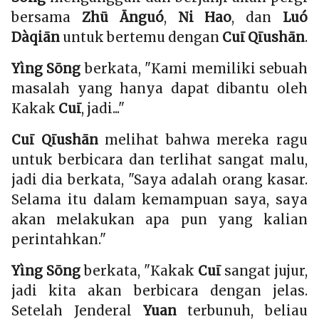
bersama
Zhū Ānguó
,
Ni Hao
, dan
Luó
Dàqiān
untuk bertemu dengan
Cuī Qīushān
.
Yìng Sōng
berkata, "Kami memiliki sebuah
masalah yang hanya dapat dibantu oleh
Kakak
Cuī
, jadi..."
Cuī Qīushān
melihat bahwa mereka ragu
untuk berbicara dan terlihat sangat malu,
jadi dia berkata, "Saya adalah orang kasar.
Selama itu dalam kemampuan saya, saya
akan melakukan apa pun yang kalian
perintahkan."
Yìng Sōng
berkata, "Kakak
Cuī
sangat jujur,
jadi kita akan berbicara dengan jelas.
Setelah Jenderal
Yuan
terbunuh, beliau