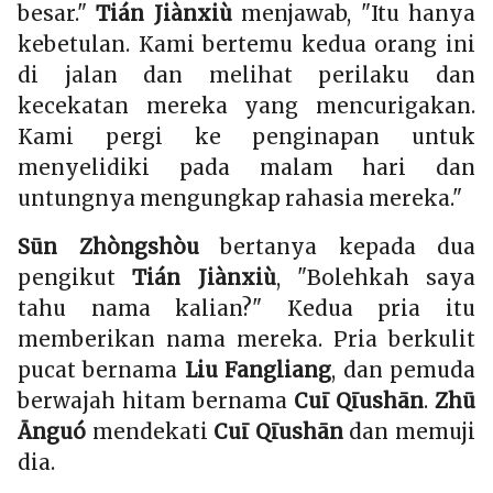
besar."
Tián Jiànxiù
menjawab, "Itu hanya
kebetulan. Kami bertemu kedua orang ini
di jalan dan melihat perilaku dan
kecekatan mereka yang mencurigakan.
Kami pergi ke penginapan untuk
menyelidiki pada malam hari dan
untungnya mengungkap rahasia mereka."
Sūn Zhòngshòu
bertanya kepada dua
pengikut
Tián Jiànxiù
, "Bolehkah saya
tahu nama kalian?" Kedua pria itu
memberikan nama mereka. Pria berkulit
pucat bernama
Liu Fangliang
, dan pemuda
berwajah hitam bernama
Cuī Qīushān
.
Zhū
Ānguó
mendekati
Cuī Qīushān
dan memuji
dia.