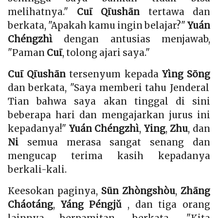
melihatnya."
Cuī Qīushān
tertawa dan
berkata, "Apakah kamu ingin belajar?"
Yuán
Chéngzhì
dengan antusias menjawab,
"Paman
Cuī
, tolong ajari saya."
Cuī Qīushān
tersenyum kepada
Yìng Sōng
dan berkata, "Saya memberi tahu Jenderal
Tian bahwa saya akan tinggal di sini
beberapa hari dan mengajarkan jurus ini
kepadanya!"
Yuán Chéngzhì
,
Ying
,
Zhu
, dan
Ni
semua merasa sangat senang dan
mengucap terima kasih kepadanya
berkali-kali.
Keesokan paginya,
Sūn Zhòngshòu
,
Zhāng
Cháotáng
,
Yáng Péngjǔ
, dan tiga orang