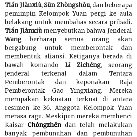
Tián Jiànxiù
,
Sūn Zhòngshòu
, dan beberapa
pemimpin Kelompok Yuan pergi ke aula
belakang untuk membahas secara pribadi.
Tián Jiànxiù
menyebutkan bahwa Jenderal
Wang
berharap semua orang akan
bergabung untuk memberontak dan
membentuk aliansi. Ketiganya berada di
bawah komando
Lǐ Zìchéng
, seorang
jenderal terkenal dalam Tentara
Pemberontak dan keponakan Raja
Pemberontak Gao Yingxiang. Mereka
merupakan kekuatan terkuat di antara
resimen ke-36. Anggota Kelompok Yuan
merasa ragu. Meskipun mereka membenci
Kaisar
Chóngzhēn
dan telah melakukan
banyak pembunuhan dan pembunuhan