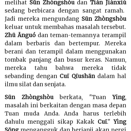
melihat
Sūn Zhòngshòu
dan
Tián Jiànxiù
sedang berbicara dengan sangat ramah.
Jadi mereka mengundang
Sūn Zhòngshòu
keluar untuk membahas masalah tersebut.
Zhū Ānguó
dan teman-temannya terampil
dalam berbaris dan bertempur. Mereka
berani dan terampil dalam menggunakan
tombak panjang dan busur keras. Namun,
mereka tahu bahwa mereka tidak
sebanding dengan
Cuī Qīushān
dalam hal
ilmu silat dan senjata.
Sūn Zhòngshòu
berkata, "Tuan
Ying
,
masalah ini berkaitan dengan masa depan
Tuan muda Anda. Anda harus terlebih
dahulu menggali sikap Kakak
Cuī
."
Yìng
Sōng
mengangguk dan berjanji akan pergi