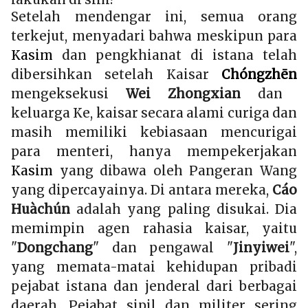
Setelah mendengar ini, semua orang
terkejut, menyadari bahwa meskipun para
Kasim
dan pengkhianat di istana telah
dibersihkan setelah Kaisar
Chóngzhēn
mengeksekusi
Wei Zhongxian
dan
keluarga Ke, kaisar secara alami curiga dan
masih memiliki kebiasaan mencurigai
para menteri, hanya mempekerjakan
Kasim
yang dibawa oleh Pangeran Wang
yang dipercayainya. Di antara mereka,
Cáo
Huàchún
adalah yang paling disukai. Dia
memimpin agen rahasia kaisar, yaitu
"
Dongchang
" dan pengawal "
Jinyiwei
",
yang memata-matai kehidupan pribadi
pejabat istana dan jenderal dari berbagai
daerah. Pejabat sipil dan militer sering