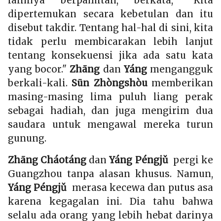
lainnya berpamitan, berkata, "Kita
dipertemukan secara kebetulan dan itu
disebut takdir. Tentang hal-hal di sini, kita
tidak perlu membicarakan lebih lanjut
tentang konsekuensi jika ada satu kata
yang bocor."
Zhāng
dan
Yáng
mengangguk
berkali-kali.
Sūn Zhòngshòu
memberikan
masing-masing lima puluh liang perak
sebagai hadiah, dan juga mengirim dua
saudara untuk mengawal mereka turun
gunung.
Zhāng Cháotáng
dan
Yáng Péngjǔ
pergi ke
Guangzhou tanpa alasan khusus. Namun,
Yáng Péngjǔ
merasa kecewa dan putus asa
karena kegagalan ini. Dia tahu bahwa
selalu ada orang yang lebih hebat darinya