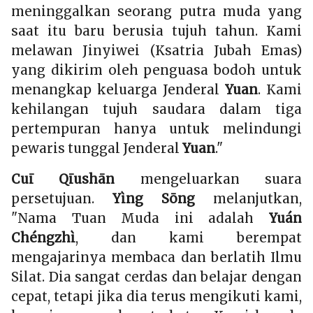
meninggalkan seorang putra muda yang
saat itu baru berusia tujuh tahun. Kami
melawan Jinyiwei (Ksatria Jubah Emas)
yang dikirim oleh penguasa bodoh untuk
menangkap keluarga Jenderal
Yuan
. Kami
kehilangan tujuh saudara dalam tiga
pertempuran hanya untuk melindungi
pewaris tunggal Jenderal
Yuan
."
Cuī Qīushān
mengeluarkan suara
persetujuan.
Yìng Sōng
melanjutkan,
"Nama Tuan Muda ini adalah
Yuán
Chéngzhì
, dan kami berempat
mengajarinya membaca dan berlatih Ilmu
Silat. Dia sangat cerdas dan belajar dengan
cepat, tetapi jika dia terus mengikuti kami,