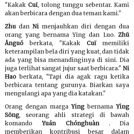
"Kakak
Cuī
, tolong tunggu sebentar. Kami
akan berbicara dengan dua teman kami."
Zhu
dan
Ni
menjauhkan diri dengan dua
orang yang bernama Ying dan Luo.
Zhū
Ānguó
berkata, "Kakak
Cuī
memiliki
keterampilan bela diri yang kuat, dan tidak
ada yang bisa menandinginya di sini. Dia
juga terlihat sangat jujur saat berbicara."
Ni
Hao
berkata, "Tapi dia agak ragu ketika
berbicara tentang gurunya. Biarkan saya
mengulangi apa yang dia katakan."
Orang dengan marga
Ying
bernama
Yìng
Sōng
, seorang ahli strategi di bawah
komando
Yuán Chónghuàn
. Dia
memberikan kontribusi besar dalam