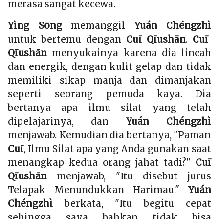
merasa sangat kecewa.
Yìng Sōng
memanggil
Yuán Chéngzhì
untuk bertemu dengan
Cuī Qīushān
.
Cuī
Qīushān
menyukainya karena dia lincah
dan energik, dengan kulit gelap dan tidak
memiliki sikap manja dan dimanjakan
seperti seorang pemuda kaya. Dia
bertanya apa ilmu silat yang telah
dipelajarinya, dan
Yuán Chéngzhì
menjawab. Kemudian dia bertanya, "Paman
Cuī
, Ilmu Silat apa yang Anda gunakan saat
menangkap kedua orang jahat tadi?"
Cuī
Qīushān
menjawab, "Itu disebut jurus
Telapak Menundukkan Harimau."
Yuán
Chéngzhì
berkata, "Itu begitu cepat
sehingga saya bahkan tidak bisa