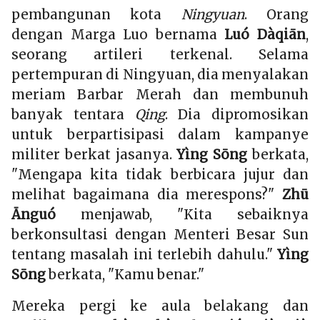
pembangunan kota
Ningyuan
. Orang
dengan Marga Luo bernama
Luó Dàqiān
,
seorang artileri terkenal. Selama
pertempuran di Ningyuan, dia menyalakan
meriam Barbar Merah dan membunuh
banyak tentara
Qing
. Dia dipromosikan
untuk berpartisipasi dalam kampanye
militer berkat jasanya.
Yìng Sōng
berkata,
"Mengapa kita tidak berbicara jujur dan
melihat bagaimana dia merespons?"
Zhū
Ānguó
menjawab, "Kita sebaiknya
berkonsultasi dengan Menteri Besar Sun
tentang masalah ini terlebih dahulu."
Yìng
Sōng
berkata, "Kamu benar."
Mereka pergi ke aula belakang dan