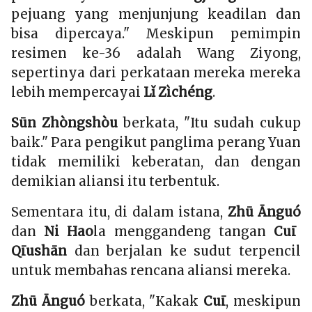
pejuang yang menjunjung keadilan dan
bisa dipercaya." Meskipun pemimpin
resimen ke-36 adalah Wang Ziyong,
sepertinya dari perkataan mereka mereka
lebih mempercayai
Lǐ Zìchéng
.
Sūn Zhòngshòu
berkata, "Itu sudah cukup
baik." Para pengikut panglima perang Yuan
tidak memiliki keberatan, dan dengan
demikian aliansi itu terbentuk.
Sementara itu, di dalam istana,
Zhū Ānguó
dan
Ni Hao
la menggandeng tangan
Cuī
Qīushān
dan berjalan ke sudut terpencil
untuk membahas rencana aliansi mereka.
Zhū Ānguó
berkata, "Kakak
Cuī
, meskipun