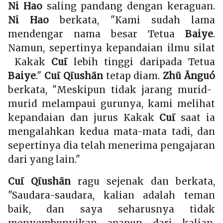
Ni Hao
saling pandang dengan keraguan.
Ni Hao
berkata, "Kami sudah lama
mendengar nama besar Tetua
Baiye
.
Namun, sepertinya kepandaian ilmu silat
Kakak
Cuī
lebih tinggi daripada Tetua
Baiye
."
Cuī Qīushān
tetap diam.
Zhū Ānguó
berkata, "Meskipun tidak jarang murid-
murid melampaui gurunya, kami melihat
kepandaian dan jurus Kakak
Cuī
saat ia
mengalahkan kedua mata-mata tadi, dan
sepertinya dia telah menerima pengajaran
dari yang lain."
Cuī Qīushān
ragu sejenak dan berkata,
"Saudara-saudara, kalian adalah teman
baik, dan saya seharusnya tidak