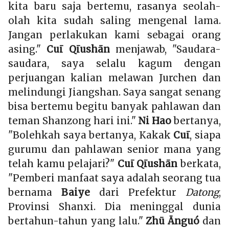
kita baru saja bertemu, rasanya seolah-
olah kita sudah saling mengenal lama.
Jangan perlakukan kami sebagai orang
asing."
Cuī Qīushān
menjawab, "Saudara-
saudara, saya selalu kagum dengan
perjuangan kalian melawan Jurchen dan
melindungi Jiangshan. Saya sangat senang
bisa bertemu begitu banyak pahlawan dan
teman Shanzong hari ini."
Ni Hao
bertanya,
"Bolehkah saya bertanya, Kakak
Cuī
, siapa
gurumu dan pahlawan senior mana yang
telah kamu pelajari?"
Cuī Qīushān
berkata,
"Pemberi manfaat saya adalah seorang tua
bernama
Baiye
dari Prefektur
Datong
,
Provinsi Shanxi. Dia meninggal dunia
bertahun-tahun yang lalu."
Zhū Ānguó
dan