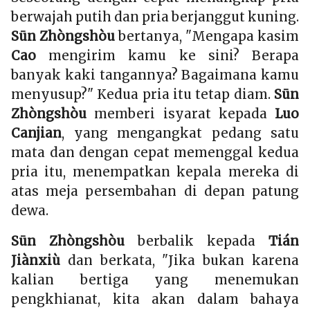
berwajah putih dan pria berjanggut kuning.
Sūn Zhòngshòu
bertanya, "Mengapa kasim
Cao
mengirim kamu ke sini? Berapa
banyak kaki tangannya? Bagaimana kamu
menyusup?" Kedua pria itu tetap diam.
Sūn
Zhòngshòu
memberi isyarat kepada
Luo
Canjian
, yang mengangkat pedang satu
mata dan dengan cepat memenggal kedua
pria itu, menempatkan kepala mereka di
atas meja persembahan di depan patung
dewa.
Sūn Zhòngshòu
berbalik kepada
Tián
Jiànxiù
dan berkata, "Jika bukan karena
kalian bertiga yang menemukan
pengkhianat, kita akan dalam bahaya