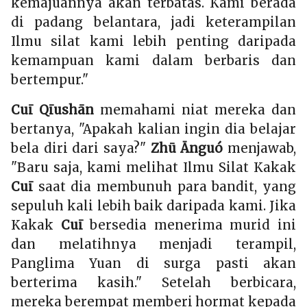
kemajuannya akan terbatas. Kami berada
di padang belantara, jadi keterampilan
Ilmu silat kami lebih penting daripada
kemampuan kami dalam berbaris dan
bertempur."
Cuī Qīushān
memahami niat mereka dan
bertanya, "Apakah kalian ingin dia belajar
bela diri dari saya?"
Zhū Ānguó
menjawab,
"Baru saja, kami melihat Ilmu Silat Kakak
Cuī
saat dia membunuh para bandit, yang
sepuluh kali lebih baik daripada kami. Jika
Kakak
Cuī
bersedia menerima murid ini
dan melatihnya menjadi terampil,
Panglima Yuan di surga pasti akan
berterima kasih." Setelah berbicara,
mereka berempat memberi hormat kepada