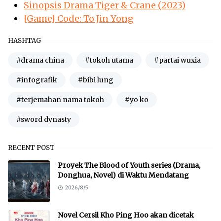
Sinopsis Drama Tiger & Crane (2023)
[Game] Code: To Jin Yong
HASHTAG
#drama china
#tokoh utama
#partai wuxia
#infografik
#bibi lung
#terjemahan nama tokoh
#yo ko
#sword dynasty
RECENT POST
Proyek The Blood of Youth series (Drama,
Donghua, Novel) di Waktu Mendatang
2026/8/5
Novel Cersil Kho Ping Hoo akan dicetak