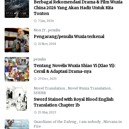
Berbagai Rekomendasi Drama & Film Wuxia
China 2026 Yang Akan Hadir Untuk Kita
Tonton
7 Jan, 2026
Non JY
,
penulis
Pengarang/penulis Wuxia terkenal
21 Nov, 2018
penulis
Tentang Novelis Wuxia Shiao Yi (Xiao Yi):
Cersil & Adaptasi Drama-nya
29 Des, 2025
Novel Translation
,
Novel Wuxia Translation
,
SSWRB
Sword Stained with Royal Blood English
Translation Chapter 1b
25 Mar, 2023
Guardians of the Dafeng
,
i am nobody
,
Nirvana in
Fire