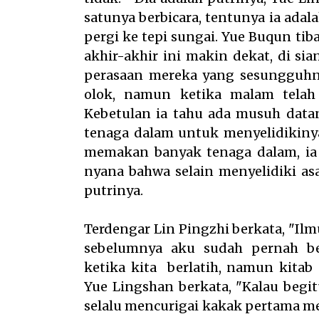
satunya berbicara, tentunya ia adal
pergi ke tepi sungai. Yue Buqun tib
akhir-akhir ini makin dekat, di s
perasaan mereka yang sesungguhny
olok, namun ketika malam telah 
Kebetulan ia tahu ada musuh data
tenaga dalam untuk menyelidikin
memakan banyak tenaga dalam, ia
nyana bahwa selain menyelidiki as
putrinya.
Terdengar Lin Pingzhi berkata, "I
sebelumnya aku sudah pernah b
ketika kita berlatih, namun kita
Yue Lingshan berkata, "Kalau beg
selalu mencurigai kakak pertama m