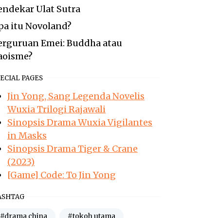
endekar Ulat Sutra
pa itu Novoland?
erguruan Emei: Buddha atau
aoisme?
ECIAL PAGES
Jin Yong, Sang Legenda Novelis
Wuxia Trilogi Rajawali
Sinopsis Drama Wuxia Vigilantes
in Masks
Sinopsis Drama Tiger & Crane
(2023)
[Game] Code: To Jin Yong
ASHTAG
#drama china
#tokoh utama