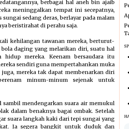
datangannya, berbagai hal aneh bin ajaib
P
reka meninggalkan tempat ini secepatnya,
A
us sungai sedang deras, berlayar pada malam
ya beristirahat di perahu saja.
P
T
ali kehilangan tawanan mereka, berturut-
SP
 bola daging yang melarikan diri, suatu hal
am hidup mereka. Keenam bersaudara itu
mereka sendiri guna mempertahankan muka
juga, mereka tak dapat membenarkan diri
 berenam minum-minum sejenak untuk
al sambil mendengarkan suara air memukul
golak dalam benaknya bagai ombak. Setelah
H
ar suara langkah kaki dari tepi sungai yang
kat. Ia segera bangkit untuk duduk dan