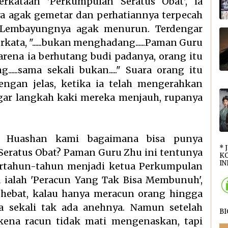
kataan 'Perkumpulan Seratus Obat', ia
a agak gemetar dan perhatiannya terpecah
Lembayungnya agak menurun. Terdengar
ata, "......bukan menghadang......Paman Guru
ena ia berhutang budi padanya, orang itu
....sama sekali bukan....." Suara orang itu
dengan jelas, ketika ia telah mengerahkan
gar langkah kaki mereka menjauh, rupanya
n Huashan kami bagaimana bisa punya
* 
ratus Obat? Paman Guru Zhu ini tentunya
KO
INI
ertahun-tahun menjadi ketua Perkumpulan
a ialah 'Peracun Yang Tak Bisa Membunuh',
hebat, kalau hanya meracun orang hingga
a sekali tak ada anehnya. Namun setelah
B
rkena racun tidak mati mengenaskan, tapi