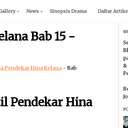
Gallery
News
Sinopsis Drama
Daftar Artike
lana Bab 15 -
WU
S
B
p
&
a Pendekar Hina Kelana
-
Bab
P
B
J
il Pendekar Hina
P