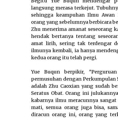
Begitu Yue Buqun mendengar per
langsung merasa terkejut. Tubuhny
sehingga keampuhan Ilmu Awan 
orang yang sebelumnya berbicara berk
Zhu menerima amanat seseorang kar
hendak bertanya tentang seseorang..
amat lirih, sering tak terdengar 
ilmunya kembali, ia hanya menden
kedua orang itu telah pergi.
Yue Buqun berpikir, "Pergurua
permusuhan dengan Perkumpulan Se
adalah Zhu Caoxian yang sudah b
Seratus Obat. Orang ini julukanny
kabarnya ilmu meracunnya sangat 
mati, semua orang juga bisa, sam
diracun orang ini, orang yang te