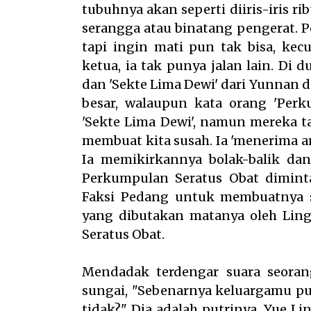
tubuhnya akan seperti diiris-iris rib
serangga atau binatang pengerat. P
tapi ingin mati pun tak bisa, kec
ketua, ia tak punya jalan lain. Di 
dan 'Sekte Lima Dewi' dari Yunnan 
besar, walaupun kata orang 'Perk
'Sekte Lima Dewi', namun mereka t
membuat kita susah. Ia 'menerima 
Ia memikirkannya bolak-balik da
Perkumpulan Seratus Obat dimin
Faksi Pedang untuk membuatnya su
yang dibutakan matanya oleh Lin
Seratus Obat.
Mendadak terdengar suara seorang
sungai, "Sebenarnya keluargamu pu
tidak?" Dia adalah putrinya, Yue L