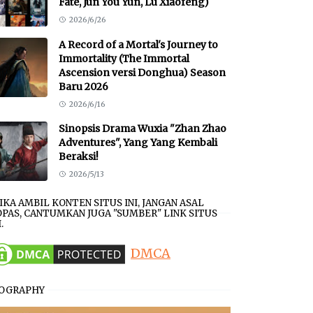
Fate, Jun You Yun, Lu Xiaofeng)
2026/6/26
A Record of a Mortal's Journey to
Immortality (The Immortal
Ascension versi Donghua) Season
Baru 2026
2026/6/16
Sinopsis Drama Wuxia "Zhan Zhao
Adventures", Yang Yang Kembali
Beraksi!
2026/5/13
JIKA AMBIL KONTEN SITUS INI, JANGAN ASAL
PAS, CANTUMKAN JUGA "SUMBER" LINK SITUS
.
DMCA
IOGRAPHY