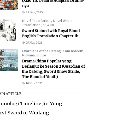
(Xiao Yi): Cersil & Adaptasi Drama-
nya
29 Des, 2025
Novel Translation
,
Novel Wuxia
Translation
,
SSWRB
Sword Stained with Royal Blood
English Translation Chapter 1b
25 Mar, 2023
Guardians of the Dafeng
,
i am nobody
,
Nirvana in Fire
Drama China Popular yang
Berlanjut ke Season 2 (Guardian of
the Dafeng, Sword Snow Stride,
The Blood of Youth)
10 Nov, 2025
IN ARTICLE:
ronologi Timeline Jin Yong
irst Sword of Wudang