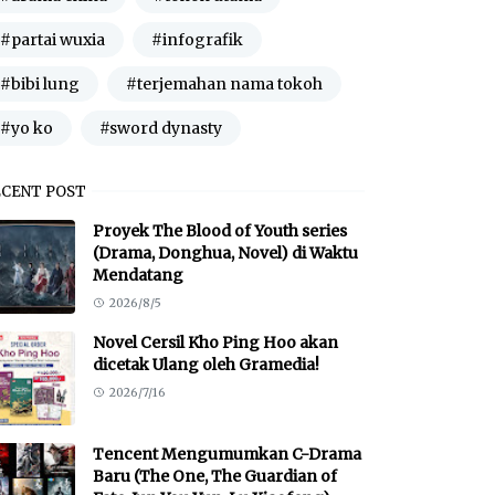
#partai wuxia
#infografik
#bibi lung
#terjemahan nama tokoh
#yo ko
#sword dynasty
ECENT POST
Proyek The Blood of Youth series
(Drama, Donghua, Novel) di Waktu
Mendatang
2026/8/5
Novel Cersil Kho Ping Hoo akan
dicetak Ulang oleh Gramedia!
2026/7/16
Tencent Mengumumkan C-Drama
Baru (The One, The Guardian of