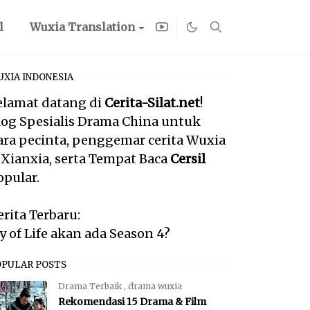
l
Wuxia Translation
XIA INDONESIA
elamat datang di
Cerita-Silat.net
!
log Spesialis Drama China untuk
ara pecinta, penggemar cerita Wuxia
 Xianxia, serta Tempat Baca
Cersil
opular.
erita Terbaru:
oy of Life akan ada Season 4?
OPULAR POSTS
Drama Terbaik
,
drama wuxia
Rekomendasi 15 Drama & Film