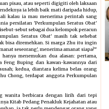
uan pisau, atau seperti digigiti oleh laksaan
endeknya ia lebih baik mati daripada hidup,
uali kalau ia mau menerima perintah sang
dunia persilatan 'Perkumpulan Seratus Obat'
disebut-sebut sebagai dua kelompok peracun
umpulan Seratus Obat' masih tak sehebat
ak bisa diremehkan. Si marga Zhu itu ingin
amanat seseorang', menerima amanat siapa?"
n hanya menemukan dua alasan: pertama,
ta Feng Buping dan kawan-kawannya dari
sah; kedua, diantara kelima belas orang
ghu Chong, terdapat anggota Perkumpulan
 wanita berbicara dengan lirih dari tepi
nya Kitab Pedang Penakluk Kejahatan atau
ingshan, ia tak perlu mendengar orang yang