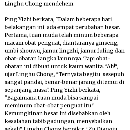
Linghu Chong mendehem.
Ping Yizhi berkata, "Dalam beberapa hari
belakangan ini, ada empat perubahan besar.
Pertama, tuan muda telah minum beberapa
macam obat penguat, diantaranya ginseng,
umbi shouwu, jamur lingzhi, jamur fuling dan
obat-obatan langka lainnnya. Tapi obat-
obatan ini dibuat untuk kaum wanita. "Ah!",
ujar Linghu Chong, "Ternyata begitu, sesepuh
sangat pandai, benar-benar jarang ditemui di
sepanjang masa". Ping Yizhi berkata,
"Bagaimana tuan muda bisa sampai
meminum obat-obat penguat itu?
Kemungkinan besar ini disebabkan oleh
kesalahan tabib gadungan, menyebalkan
sekali". Linghu Chong berpikir, "Zu Qianqiu