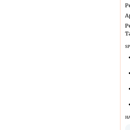
P
A
P
T
SP
H