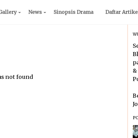
Gallery
News
Sinopsis Drama
Daftar Artike
WU
S
B
p
&
as not found
P
B
J
P