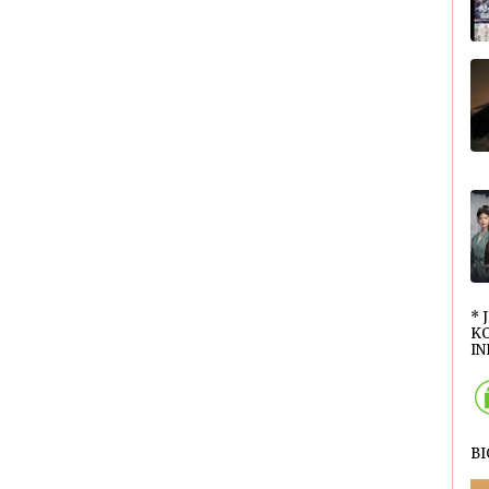
* 
KO
INI
B