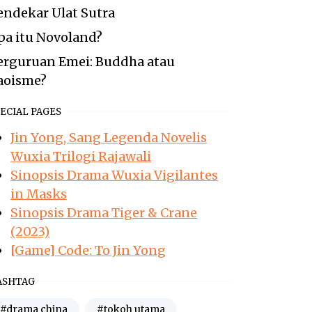
endekar Ulat Sutra
pa itu Novoland?
erguruan Emei: Buddha atau
aoisme?
ECIAL PAGES
Jin Yong, Sang Legenda Novelis
Wuxia Trilogi Rajawali
Sinopsis Drama Wuxia Vigilantes
in Masks
Sinopsis Drama Tiger & Crane
(2023)
[Game] Code: To Jin Yong
ASHTAG
#drama china
#tokoh utama