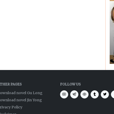
THER PAGES
FOLLOW US
ownload novel Gu Long
ownload novel Jin Yong
rivacy Policy