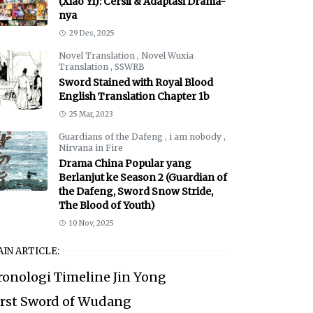
(Xiao Yi): Cersil & Adaptasi Drama-
nya
29 Des, 2025
Novel Translation
,
Novel Wuxia
Translation
,
SSWRB
Sword Stained with Royal Blood
English Translation Chapter 1b
25 Mar, 2023
Guardians of the Dafeng
,
i am nobody
,
Nirvana in Fire
Drama China Popular yang
Berlanjut ke Season 2 (Guardian of
the Dafeng, Sword Snow Stride,
The Blood of Youth)
10 Nov, 2025
IN ARTICLE:
ronologi Timeline Jin Yong
irst Sword of Wudang