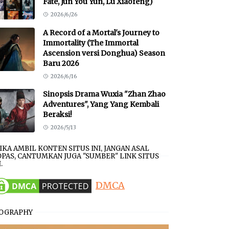
Fate, Jun You Yun, Lu Xiaofeng)
2026/6/26
A Record of a Mortal's Journey to
Immortality (The Immortal
Ascension versi Donghua) Season
Baru 2026
2026/6/16
Sinopsis Drama Wuxia "Zhan Zhao
Adventures", Yang Yang Kembali
Beraksi!
2026/5/13
JIKA AMBIL KONTEN SITUS INI, JANGAN ASAL
PAS, CANTUMKAN JUGA "SUMBER" LINK SITUS
.
DMCA
IOGRAPHY