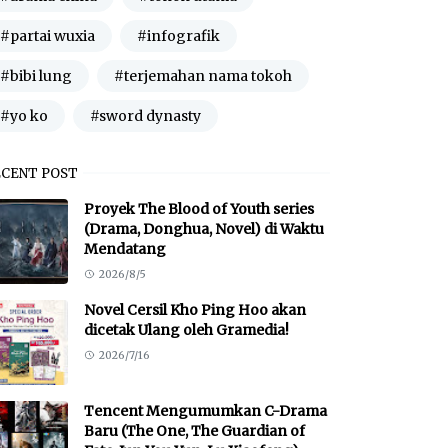
#partai wuxia
#infografik
#bibi lung
#terjemahan nama tokoh
#yo ko
#sword dynasty
ECENT POST
Proyek The Blood of Youth series
(Drama, Donghua, Novel) di Waktu
Mendatang
2026/8/5
Novel Cersil Kho Ping Hoo akan
dicetak Ulang oleh Gramedia!
2026/7/16
Tencent Mengumumkan C-Drama
Baru (The One, The Guardian of