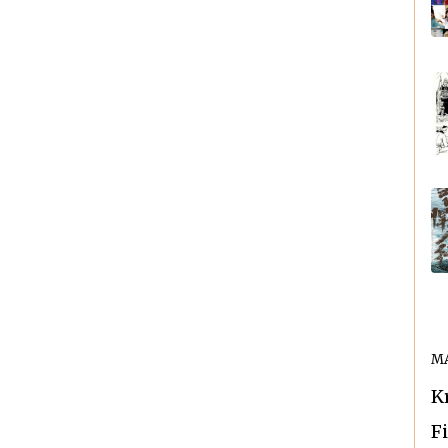
MA
K
F