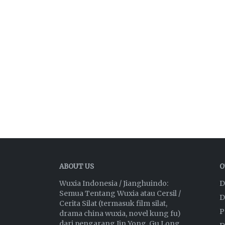
ABOUT US
O
Wuxia Indonesia / Jianghuindo:
D
Semua Tentang Wuxia atau Cersil /
D
Cerita Silat (termasuk film silat,
P
drama china wuxia, novel kung fu)
dari pengarang Jin Yong, Gu Long,