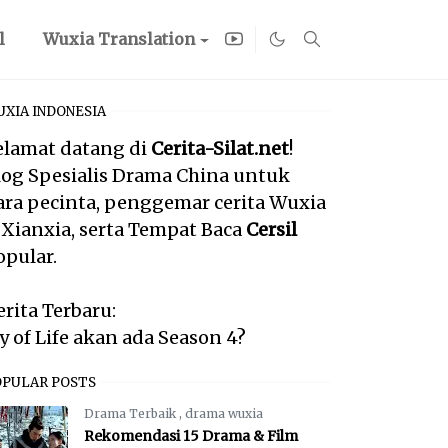
l
Wuxia Translation
XIA INDONESIA
elamat datang di
Cerita-Silat.net
!
log Spesialis Drama China untuk
ara pecinta, penggemar cerita Wuxia
 Xianxia, serta Tempat Baca
Cersil
opular.
erita Terbaru:
oy of Life akan ada Season 4?
OPULAR POSTS
Drama Terbaik
,
drama wuxia
Rekomendasi 15 Drama & Film