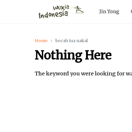
Jin Yong
Home
bocah tua nakal
Nothing Here
The keyword you were looking for w