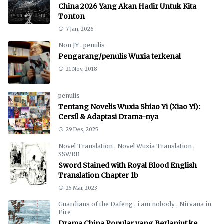
China 2026 Yang Akan Hadir Untuk Kita
Tonton
7 Jan, 2026
Non JY
,
penulis
Pengarang/penulis Wuxia terkenal
21 Nov, 2018
penulis
Tentang Novelis Wuxia Shiao Yi (Xiao Yi):
Cersil & Adaptasi Drama-nya
29 Des, 2025
Novel Translation
,
Novel Wuxia Translation
,
SSWRB
Sword Stained with Royal Blood English
Translation Chapter 1b
25 Mar, 2023
Guardians of the Dafeng
,
i am nobody
,
Nirvana in
Fire
Drama China Popular yang Berlanjut ke