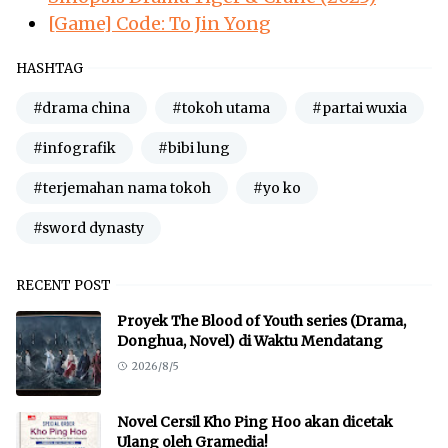
[Game] Code: To Jin Yong
HASHTAG
#drama china
#tokoh utama
#partai wuxia
#infografik
#bibi lung
#terjemahan nama tokoh
#yo ko
#sword dynasty
RECENT POST
Proyek The Blood of Youth series (Drama,
Donghua, Novel) di Waktu Mendatang
2026/8/5
Novel Cersil Kho Ping Hoo akan dicetak
Ulang oleh Gramedia!