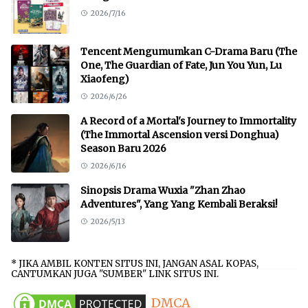
2026/7/16
Tencent Mengumumkan C-Drama Baru (The
One, The Guardian of Fate, Jun You Yun, Lu
Xiaofeng)
2026/6/26
A Record of a Mortal's Journey to Immortality
(The Immortal Ascension versi Donghua)
Season Baru 2026
2026/6/16
Sinopsis Drama Wuxia "Zhan Zhao
Adventures", Yang Yang Kembali Beraksi!
2026/5/13
* JIKA AMBIL KONTEN SITUS INI, JANGAN ASAL KOPAS,
CANTUMKAN JUGA "SUMBER" LINK SITUS INI.
DMCA