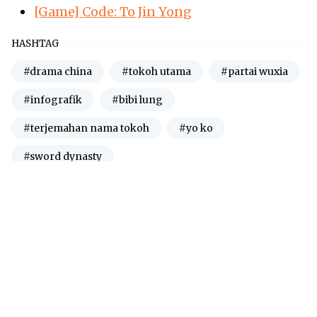
[Game] Code: To Jin Yong
HASHTAG
#drama china
#tokoh utama
#partai wuxia
#infografik
#bibi lung
#terjemahan nama tokoh
#yo ko
#sword dynasty
RECENT POST
Proyek The Blood of Youth series (Drama,
Donghua, Novel) di Waktu Mendatang
2026/8/5
Novel Cersil Kho Ping Hoo akan dicetak
Ulang oleh Gramedia!