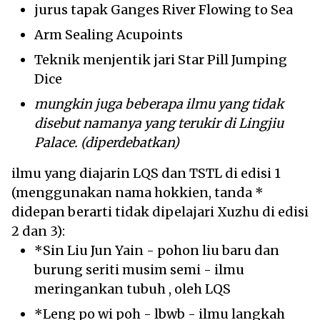
jurus tapak Ganges River Flowing to Sea
Arm Sealing Acupoints
Teknik menjentik jari Star Pill Jumping
Dice
mungkin juga beberapa ilmu yang tidak
disebut namanya yang terukir di Lingjiu
Palace. (diperdebatkan)
ilmu yang diajarin LQS dan TSTL di edisi 1
(menggunakan nama hokkien, tanda *
didepan berarti tidak dipelajari Xuzhu di edisi
2 dan 3):
*Sin Liu Jun Yain - pohon liu baru dan
burung seriti musim semi - ilmu
meringankan tubuh , oleh LQS
*Leng po wi poh - lbwb - ilmu langkah