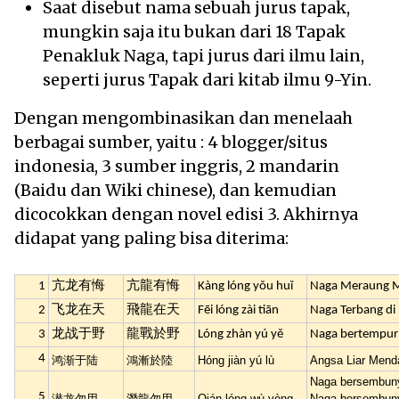
Saat disebut nama sebuah jurus tapak,
mungkin saja itu bukan dari 18 Tapak
Penakluk Naga, tapi jurus dari ilmu lain,
seperti jurus Tapak dari kitab ilmu 9-Yin.
Dengan mengombinasikan dan menelaah
berbagai sumber, yaitu : 4 blogger/situs
indonesia, 3 sumber inggris, 2 mandarin
(Baidu dan Wiki chinese), dan kemudian
dicocokkan dengan novel edisi 3. Akhirnya
didapat yang paling bisa diterima:
1
亢龙有悔
亢龍有悔
Kàng lóng yǒu huǐ
Naga Meraung M
2
飞龙在天
飛龍在天
Fēi lóng zài tiān
Naga Terbang di 
3
龙战于野
龍戰於野
Lóng zhàn yú yě
Naga bertempur 
4
鸿渐于陆
鴻漸於陸
Hóng jiàn yú lù
Angsa Liar Menda
Naga bersembunyi
5
潜龙勿用
潛龍勿用
Qián lóng wù yòng
Naga bersembuny