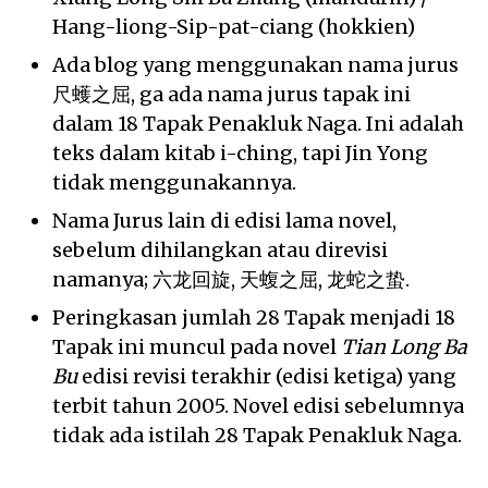
Hang-liong-Sip-pat-ciang (hokkien)
Ada blog yang menggunakan nama jurus
尺蠖之屈, ga ada nama jurus tapak ini
dalam 18 Tapak Penakluk Naga. Ini adalah
teks dalam kitab i-ching, tapi Jin Yong
tidak menggunakannya.
Nama Jurus lain di edisi lama novel,
sebelum dihilangkan atau direvisi
namanya; 六龙回旋, 天蝮之屈, 龙蛇之蛰.
Peringkasan jumlah 28 Tapak menjadi 18
Tapak ini muncul pada novel
Tian Long Ba
Bu
edisi revisi terakhir (edisi ketiga) yang
terbit tahun 2005. Novel edisi sebelumnya
tidak ada istilah 28 Tapak Penakluk Naga.