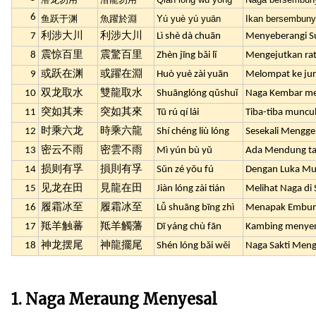
6
鱼跃于渊
魚躍於淵
Yú yuè yú yuān
Ikan bersembuny
7
利涉大川
利涉大川
Lì shè dà chuān
Menyeberangi Su
8
震惊百里
震驚百里
Zhèn jīng bǎi lǐ
Mengejutkan ra
9
或跃在渊
或躍在淵
Huò yuè zài yuān
Melompat ke ju
10
双龙取水
雙龍取水
Shuānglóng qǔshuǐ
Naga Kembar me
11
突如其来
突如其來
Tū rú qí lái
Tiba-tiba muncu
12
时乘六龙
時乘六龍
Shí chéng liù lóng
Sesekali Mengg
13
密云不雨
密雲不雨
Mì yún bù yǔ
Ada Mendung tap
14
损则有孚
損則有孚
Sǔn zé yǒu fú
Dengan Luka Mu
15
见龙在田
見龍在田
Jiàn lóng zài tián
Melihat Naga di
16
履霜冰至
履霜冰至
Lǚ shuāng bīng zhì
Menapak Embun
17
羝羊触蕃
羝羊觸藩
Dī yáng chù fān
Kambing menyen
18
神龙摆尾
神龍擺尾
Shén lóng bǎi wěi
Naga Sakti Men
1. Naga Meraung Menyesal