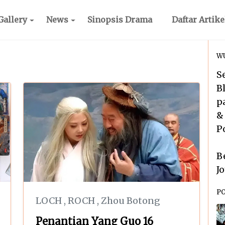
Gallery
News
Sinopsis Drama
Daftar Artike
WU
S
B
p
&
P
B
J
P
LOCH
,
ROCH
,
Zhou Botong
Penantian Yang Guo 16