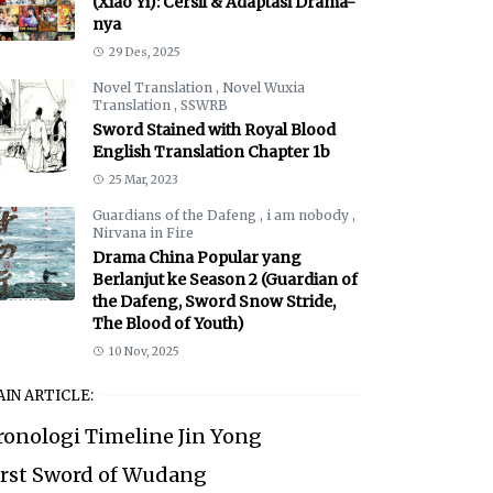
(Xiao Yi): Cersil & Adaptasi Drama-
nya
29 Des, 2025
Novel Translation
,
Novel Wuxia
Translation
,
SSWRB
Sword Stained with Royal Blood
English Translation Chapter 1b
25 Mar, 2023
Guardians of the Dafeng
,
i am nobody
,
Nirvana in Fire
Drama China Popular yang
Berlanjut ke Season 2 (Guardian of
the Dafeng, Sword Snow Stride,
The Blood of Youth)
10 Nov, 2025
IN ARTICLE:
ronologi Timeline Jin Yong
irst Sword of Wudang