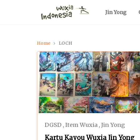
Jin Yong
Home
LOCH
DGSD
,
Item Wuxia
,
Jin Yong
Kartu Kayou Wuxia Jin Yong