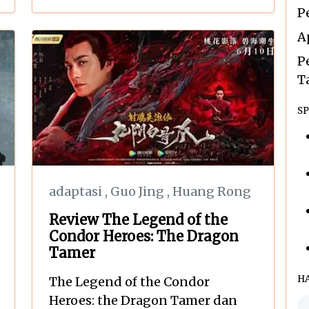
P
A
P
T
SP
adaptasi
,
Guo Jing
,
Huang Rong
Review The Legend of the
Condor Heroes: The Dragon
Tamer
H
The Legend of the Condor
Heroes: the Dragon Tamer dan