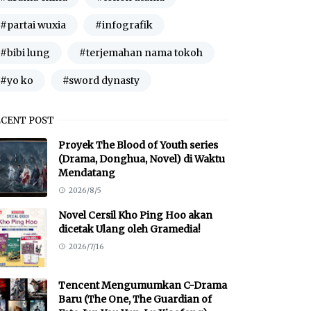
#partai wuxia
#infografik
#bibi lung
#terjemahan nama tokoh
#yo ko
#sword dynasty
ECENT POST
Proyek The Blood of Youth series
(Drama, Donghua, Novel) di Waktu
Mendatang
2026/8/5
Novel Cersil Kho Ping Hoo akan
dicetak Ulang oleh Gramedia!
2026/7/16
Tencent Mengumumkan C-Drama
Baru (The One, The Guardian of