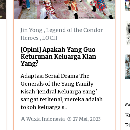
Jin Yong
,
Legend of the Condor
Heroes
,
LOCH
[Opini] Apakah Yang Guo
Keturunan Keluarga Klan
Yang?
Adaptasi Serial Drama The
Generals of the Yang Family
Kisah 'Jendral Keluarga Yang'
sangat terkenal, mereka adalah
MA
tokoh keluarga s...
K
Wuxia Indonesia
27 Mei, 2023
F