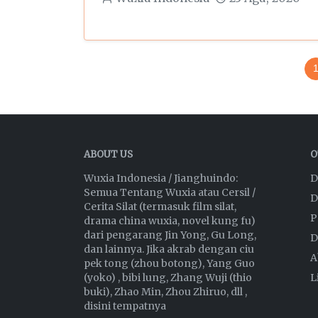
ABOUT US
O
Wuxia Indonesia / Jianghuindo:
D
Semua Tentang Wuxia atau Cersil /
D
Cerita Silat (termasuk film silat,
P
drama china wuxia, novel kung fu)
dari pengarang Jin Yong, Gu Long,
D
dan lainnya. Jika akrab dengan ciu
A
pek tong (zhou botong), Yang Guo
(yoko) , bibi lung, Zhang Wuji (thio
L
buki), Zhao Min, Zhou Zhiruo, dll ,
disini tempatnya