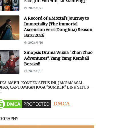
Fate, Jun You Yun, Lu Xiaofeng)
2026/6/26
A Record of a Mortal's Journey to
Immortality (The Immortal
Ascension versi Donghua) Season
Baru 2026
2026/6/16
Sinopsis Drama Wuxia "Zhan Zhao
Adventures", Yang Yang Kembali
Beraksi!
2026/5/13
JIKA AMBIL KONTEN SITUS INI, JANGAN ASAL
PAS, CANTUMKAN JUGA "SUMBER" LINK SITUS
.
DMCA
IOGRAPHY