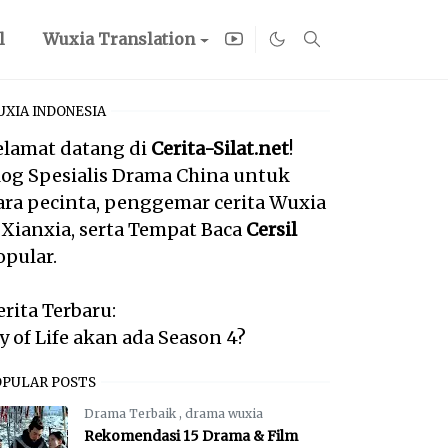
l
Wuxia Translation
XIA INDONESIA
elamat datang di
Cerita-Silat.net
!
log Spesialis Drama China untuk
ara pecinta, penggemar cerita Wuxia
 Xianxia, serta Tempat Baca
Cersil
opular.
erita Terbaru:
oy of Life akan ada Season 4?
OPULAR POSTS
Drama Terbaik
,
drama wuxia
Rekomendasi 15 Drama & Film