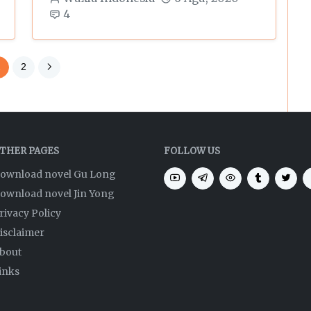
4
1
2
THER PAGES
FOLLOW US
ownload novel Gu Long
ownload novel Jin Yong
rivacy Policy
isclaimer
bout
inks