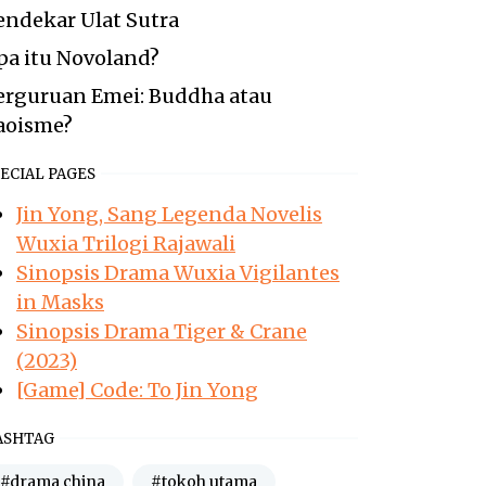
endekar Ulat Sutra
pa itu Novoland?
erguruan Emei: Buddha atau
aoisme?
ECIAL PAGES
Jin Yong, Sang Legenda Novelis
Wuxia Trilogi Rajawali
Sinopsis Drama Wuxia Vigilantes
in Masks
Sinopsis Drama Tiger & Crane
(2023)
[Game] Code: To Jin Yong
ASHTAG
#drama china
#tokoh utama