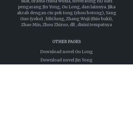
silat, drama china wuxia, novel kung fu) dari
pengarang Jin Yong, Gu Long, dan lainnya. Jika
akrab dengan ciu pek tong (zhou botong), Yang
Guo (yoko) , bibi lung, Zhang Wuji (thio buki),
Zhao Min, Zhou Zhiruo, dll , disini tempatnya
OTHER PAGES
Download novel Gu Long
Download novel Jin Yong
Privacy Policy
Disclaimer
About
Links
FOLLOW US