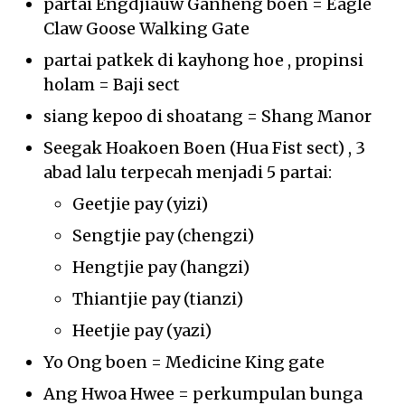
partai Engdjiauw Ganheng boen = Eagle
Claw Goose Walking Gate
partai patkek di kayhong hoe , propinsi
holam = Baji sect
siang kepoo di shoatang = Shang Manor
Seegak Hoakoen Boen (Hua Fist sect) , 3
abad lalu terpecah menjadi 5 partai:
Geetjie pay (yizi)
Sengtjie pay (chengzi)
Hengtjie pay (hangzi)
Thiantjie pay (tianzi)
Heetjie pay (yazi)
Yo Ong boen = Medicine King gate
Ang Hwoa Hwee = perkumpulan bunga