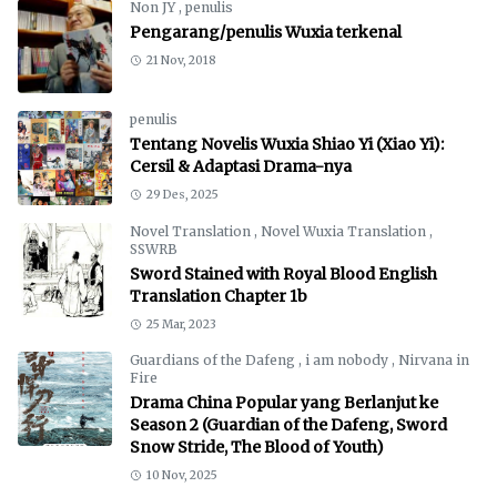
Non JY
,
penulis
Pengarang/penulis Wuxia terkenal
21 Nov, 2018
penulis
Tentang Novelis Wuxia Shiao Yi (Xiao Yi):
Cersil & Adaptasi Drama-nya
29 Des, 2025
Novel Translation
,
Novel Wuxia Translation
,
SSWRB
Sword Stained with Royal Blood English
Translation Chapter 1b
25 Mar, 2023
Guardians of the Dafeng
,
i am nobody
,
Nirvana in
Fire
Drama China Popular yang Berlanjut ke
Season 2 (Guardian of the Dafeng, Sword
Snow Stride, The Blood of Youth)
10 Nov, 2025