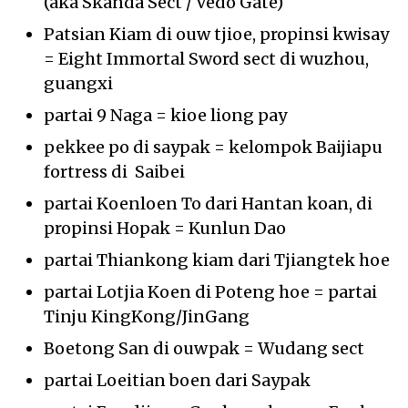
(aka Skanda Sect / Vedo Gate)
Patsian Kiam di ouw tjioe, propinsi kwisay
= Eight Immortal Sword sect di wuzhou,
guangxi
partai 9 Naga = kioe liong pay
pekkee po di saypak = kelompok Baijiapu
fortress di Saibei
partai Koenloen To dari Hantan koan, di
propinsi Hopak = Kunlun Dao
partai Thiankong kiam dari Tjiangtek hoe
partai Lotjia Koen di Poteng hoe = partai
Tinju KingKong/JinGang
Boetong San di ouwpak = Wudang sect
partai Loeitian boen dari Saypak