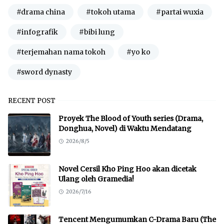
#drama china
#tokoh utama
#partai wuxia
#infografik
#bibi lung
#terjemahan nama tokoh
#yo ko
#sword dynasty
RECENT POST
Proyek The Blood of Youth series (Drama,
Donghua, Novel) di Waktu Mendatang
2026/8/5
Novel Cersil Kho Ping Hoo akan dicetak
Ulang oleh Gramedia!
2026/7/16
Tencent Mengumumkan C-Drama Baru (The