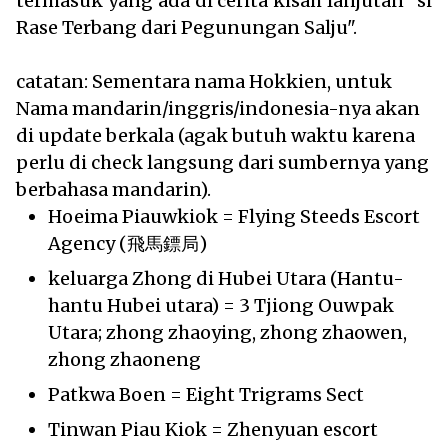
termasuk yang ada di cerita kisah lanjutan "si
Rase Terbang dari Pegunungan Salju".
catatan: Sementara nama Hokkien, untuk
Nama mandarin/inggris/indonesia-nya akan
di update berkala (agak butuh waktu karena
perlu di check langsung dari sumbernya yang
berbahasa mandarin).
Hoeima Piauwkiok = Flying Steeds Escort
Agency (飛馬鏢局)
keluarga Zhong di Hubei Utara (Hantu-
hantu Hubei utara) = 3 Tjiong Ouwpak
Utara; zhong zhaoying, zhong zhaowen,
zhong zhaoneng
Patkwa Boen = Eight Trigrams Sect
Tinwan Piau Kiok = Zhenyuan escort