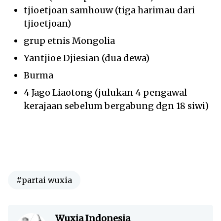
tjioetjoan samhouw (tiga harimau dari
tjioetjoan)
grup etnis Mongolia
Yantjioe Djiesian (dua dewa)
Burma
4 Jago Liaotong (julukan 4 pengawal
kerajaan sebelum bergabung dgn 18 siwi)
#partai wuxia
Wuxia Indonesia