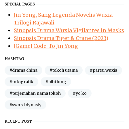
SPECIAL PAGES
Jin Yong, Sang Legenda Novelis Wuxia
Trilogi Rajawali
Sinopsis Drama Wuxia Vigilantes in Masks
Sinopsis Drama Tiger & Crane (2023)
[Game] Code: To Jin Yong
HASHTAG
#drama china
#tokoh utama
#partai wuxia
#infografik
#bibi lung
#terjemahan nama tokoh
#yo ko
#sword dynasty
RECENT POST