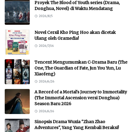
Proyek The Blood of Youth series (Drama,
Donghua, Novel) di Waktu Mendatang
2026/8/5
Novel Cersil Kho Ping Hoo akan dicetak
Ulang oleh Gramedia!
2026/7/16
Tencent Mengumumkan C-Drama Baru (The
One, The Guardian of Fate, Jun You Yun, Lu
Xiaofeng)
2026/6/26
A Record of a Mortal's Journey to Immortality
(The Immortal Ascension versi Donghua)
Season Baru 2026
2026/6/16
Sinopsis Drama Wuxia "Zhan Zhao
Adventures", Yang Yang Kembali Beraksi!