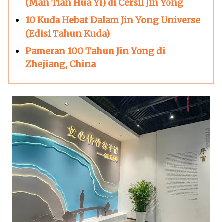
(Man Tian Hua Yi) di Cersil Jin Yong
10 Kuda Hebat Dalam Jin Yong Universe
(Edisi Tahun Kuda)
Pameran 100 Tahun Jin Yong di
Zhejiang, China