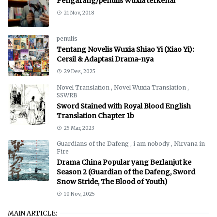
Pengarang/penulis Wuxia terkenal
21 Nov, 2018
penulis
Tentang Novelis Wuxia Shiao Yi (Xiao Yi):
Cersil & Adaptasi Drama-nya
29 Des, 2025
Novel Translation
,
Novel Wuxia Translation
,
SSWRB
Sword Stained with Royal Blood English
Translation Chapter 1b
25 Mar, 2023
Guardians of the Dafeng
,
i am nobody
,
Nirvana in
Fire
Drama China Popular yang Berlanjut ke
Season 2 (Guardian of the Dafeng, Sword
Snow Stride, The Blood of Youth)
10 Nov, 2025
MAIN ARTICLE: