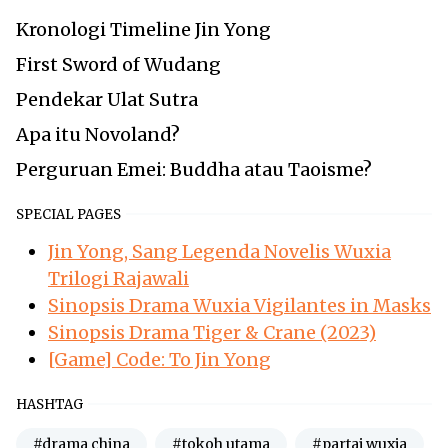
Kronologi Timeline Jin Yong
First Sword of Wudang
Pendekar Ulat Sutra
Apa itu Novoland?
Perguruan Emei: Buddha atau Taoisme?
SPECIAL PAGES
Jin Yong, Sang Legenda Novelis Wuxia
Trilogi Rajawali
Sinopsis Drama Wuxia Vigilantes in Masks
Sinopsis Drama Tiger & Crane (2023)
[Game] Code: To Jin Yong
HASHTAG
#drama china
#tokoh utama
#partai wuxia