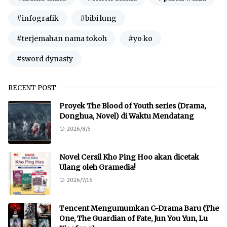
#infografik
#bibi lung
#terjemahan nama tokoh
#yo ko
#sword dynasty
RECENT POST
Proyek The Blood of Youth series (Drama,
Donghua, Novel) di Waktu Mendatang
2026/8/5
Novel Cersil Kho Ping Hoo akan dicetak
Ulang oleh Gramedia!
2026/7/16
Tencent Mengumumkan C-Drama Baru (The
One, The Guardian of Fate, Jun You Yun, Lu