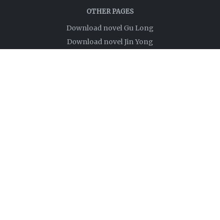
OTHER PAGES
Download novel Gu Long
Download novel Jin Yong
Privacy Policy
Disclaimer
About
Links
FOLLOW US
NEWSLETTER
Ingin dapat notifikasi pemberitahuan setiap ada
update atau post artikel baru? masukin alamat
email Anda dibawah.