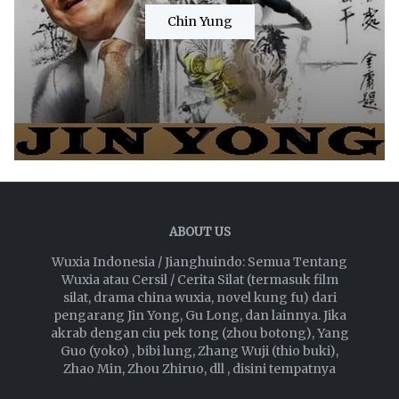
Chin Yung
ABOUT US
Wuxia Indonesia / Jianghuindo: Semua Tentang
Wuxia atau Cersil / Cerita Silat (termasuk film
silat, drama china wuxia, novel kung fu) dari
pengarang Jin Yong, Gu Long, dan lainnya. Jika
akrab dengan ciu pek tong (zhou botong), Yang
Guo (yoko) , bibi lung, Zhang Wuji (thio buki),
Zhao Min, Zhou Zhiruo, dll , disini tempatnya