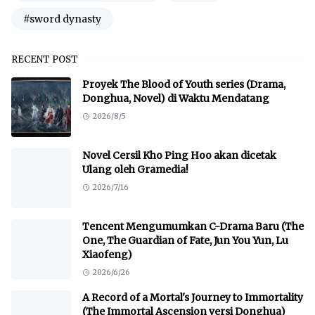
#sword dynasty
RECENT POST
Proyek The Blood of Youth series (Drama,
Donghua, Novel) di Waktu Mendatang
2026/8/5
Novel Cersil Kho Ping Hoo akan dicetak
Ulang oleh Gramedia!
2026/7/16
Tencent Mengumumkan C-Drama Baru (The
One, The Guardian of Fate, Jun You Yun, Lu
Xiaofeng)
2026/6/26
A Record of a Mortal's Journey to Immortality
(The Immortal Ascension versi Donghua)