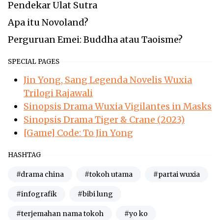
Pendekar Ulat Sutra
Apa itu Novoland?
Perguruan Emei: Buddha atau Taoisme?
SPECIAL PAGES
Jin Yong, Sang Legenda Novelis Wuxia
Trilogi Rajawali
Sinopsis Drama Wuxia Vigilantes in Masks
Sinopsis Drama Tiger & Crane (2023)
[Game] Code: To Jin Yong
HASHTAG
#drama china
#tokoh utama
#partai wuxia
#infografik
#bibi lung
#terjemahan nama tokoh
#yo ko