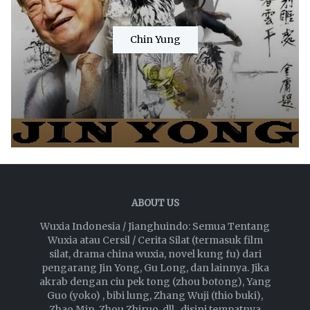
Chin Yung
ABOUT US
Wuxia Indonesia / Jianghuindo: Semua Tentang
Wuxia atau Cersil / Cerita Silat (termasuk film
silat, drama china wuxia, novel kung fu) dari
pengarang Jin Yong, Gu Long, dan lainnya. Jika
akrab dengan ciu pek tong (zhou botong), Yang
Guo (yoko) , bibi lung, Zhang Wuji (thio buki),
Zhao Min, Zhou Zhiruo, dll , disini tempatnya