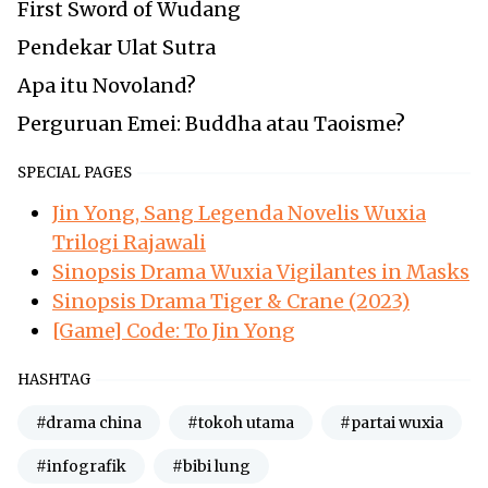
First Sword of Wudang
Pendekar Ulat Sutra
Apa itu Novoland?
Perguruan Emei: Buddha atau Taoisme?
SPECIAL PAGES
Jin Yong, Sang Legenda Novelis Wuxia
Trilogi Rajawali
Sinopsis Drama Wuxia Vigilantes in Masks
Sinopsis Drama Tiger & Crane (2023)
[Game] Code: To Jin Yong
HASHTAG
#drama china
#tokoh utama
#partai wuxia
#infografik
#bibi lung