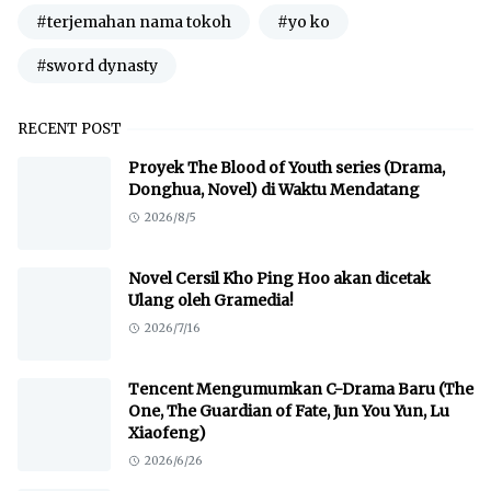
#terjemahan nama tokoh
#yo ko
#sword dynasty
RECENT POST
Proyek The Blood of Youth series (Drama,
Donghua, Novel) di Waktu Mendatang
2026/8/5
Novel Cersil Kho Ping Hoo akan dicetak
Ulang oleh Gramedia!
2026/7/16
Tencent Mengumumkan C-Drama Baru (The
One, The Guardian of Fate, Jun You Yun, Lu
Xiaofeng)
2026/6/26