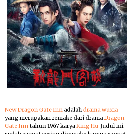
New Dragon Gate Inn
adalah
drama wuxia
yang merupakan remake dari drama
Dragon
Gate Inn
tahun 1967 karya
King Hu
. Judul ini
sudah sangat sering diremake karena sangat