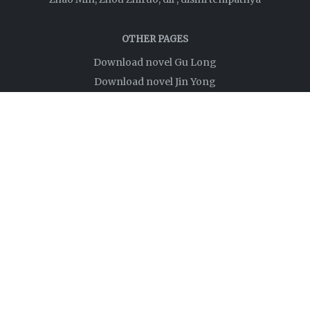
OTHER PAGES
Download novel Gu Long
Download novel Jin Yong
Privacy Policy
Disclaimer
About
Links
FOLLOW US
NEWSLETTER
Ingin dapat notifikasi pemberitahuan setiap ada