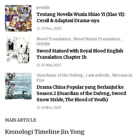
penulis
Tentang Novelis Wuxia Shiao Yi (Xiao Yi):
Cersil & Adaptasi Drama-nya
29 Des, 2025
Novel Translation
,
Novel Wuxia Translation
,
SSWRB
Sword Stained with Royal Blood English
Translation Chapter 1b
25 Mar, 2023
Guardians of the Dafeng
,
i am nobody
,
Nirvana in
Fire
Drama China Popular yang Berlanjut ke
Season 2 (Guardian of the Dafeng, Sword
Snow Stride, The Blood of Youth)
10 Nov, 2025
MAIN ARTICLE:
Kronologi Timeline Jin Yong