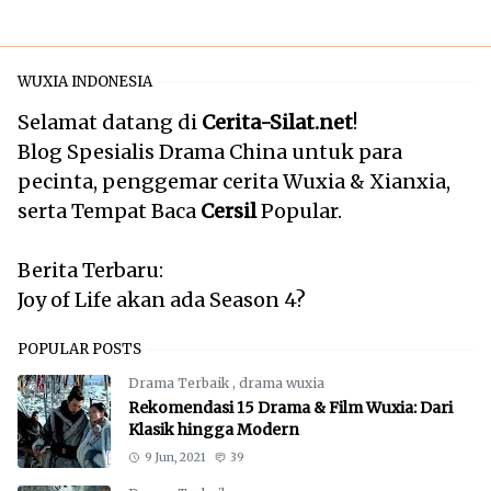
WUXIA INDONESIA
Selamat datang di
Cerita-Silat.net
!
Blog Spesialis Drama China untuk para
pecinta, penggemar cerita Wuxia & Xianxia,
serta Tempat Baca
Cersil
Popular.
Berita Terbaru:
Joy of Life akan ada Season 4?
POPULAR POSTS
Drama Terbaik
,
drama wuxia
Rekomendasi 15 Drama & Film Wuxia: Dari
Klasik hingga Modern
9 Jun, 2021
39