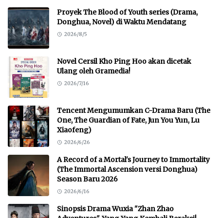
Proyek The Blood of Youth series (Drama,
Donghua, Novel) di Waktu Mendatang
2026/8/5
Novel Cersil Kho Ping Hoo akan dicetak
Ulang oleh Gramedia!
2026/7/16
Tencent Mengumumkan C-Drama Baru (The
One, The Guardian of Fate, Jun You Yun, Lu
Xiaofeng)
2026/6/26
A Record of a Mortal's Journey to Immortality
(The Immortal Ascension versi Donghua)
Season Baru 2026
2026/6/16
Sinopsis Drama Wuxia "Zhan Zhao