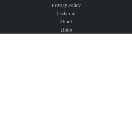
Privacy Policy
Disclaimer
About
Links
FOLLOW US
NEWSLETTER
Ingin dapat notifikasi pemberitahuan setiap ada
update atau post artikel baru? masukin alamat
email Anda dibawah.