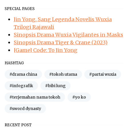
SPECIAL PAGES
Jin Yong, Sang Legenda Novelis Wuxia
Trilogi Rajawali
Sinopsis Drama Wuxia Vigilantes in Masks
Sinopsis Drama Tiger & Crane (2023)
[Game] Code: To Jin Yong
HASHTAG
#drama china
#tokoh utama
#partai wuxia
#infografik
#bibi lung
#terjemahan nama tokoh
#yo ko
#sword dynasty
RECENT POST