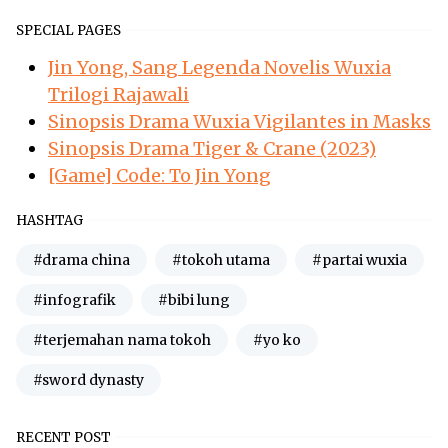
SPECIAL PAGES
Jin Yong, Sang Legenda Novelis Wuxia
Trilogi Rajawali
Sinopsis Drama Wuxia Vigilantes in Masks
Sinopsis Drama Tiger & Crane (2023)
[Game] Code: To Jin Yong
HASHTAG
#drama china
#tokoh utama
#partai wuxia
#infografik
#bibi lung
#terjemahan nama tokoh
#yo ko
#sword dynasty
RECENT POST