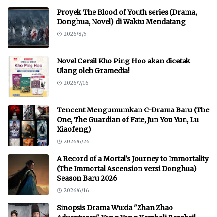
Proyek The Blood of Youth series (Drama,
Donghua, Novel) di Waktu Mendatang
2026/8/5
Novel Cersil Kho Ping Hoo akan dicetak
Ulang oleh Gramedia!
2026/7/16
Tencent Mengumumkan C-Drama Baru (The
One, The Guardian of Fate, Jun You Yun, Lu
Xiaofeng)
2026/6/26
A Record of a Mortal's Journey to Immortality
(The Immortal Ascension versi Donghua)
Season Baru 2026
2026/6/16
Sinopsis Drama Wuxia "Zhan Zhao