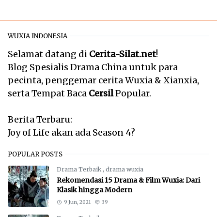
WUXIA INDONESIA
Selamat datang di
Cerita-Silat.net
!
Blog Spesialis Drama China untuk para
pecinta, penggemar cerita Wuxia & Xianxia,
serta Tempat Baca
Cersil
Popular.
Berita Terbaru:
Joy of Life akan ada Season 4?
POPULAR POSTS
Drama Terbaik
,
drama wuxia
Rekomendasi 15 Drama & Film Wuxia: Dari
Klasik hingga Modern
9 Jun, 2021
39