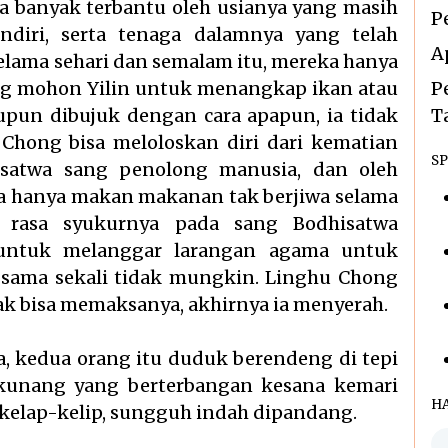
ga banyak terbantu oleh usianya yang masih
P
diri, serta tenaga dalamnya yang telah
A
Selama sehari dan semalam itu, mereka hanya
g mohon Yilin untuk menangkap ikan atau
P
upun dibujuk dengan cara apapun, ia tidak
T
 Chong bisa meloloskan diri dari kematian
SP
isatwa sang penolong manusia, dan oleh
a hanya makan makanan tak berjiwa selama
rasa syukurnya pada sang Bodhisatwa
untuk melanggar larangan agama untuk
sama sekali tidak mungkin. Linghu Chong
k bisa memaksanya, akhirnya ia menyerah.
ja, kedua orang itu duduk berendeng di tepi
unang yang berterbangan kesana kemari
H
kelap-kelip, sungguh indah dipandang.