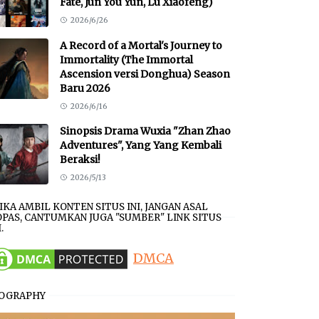
Fate, Jun You Yun, Lu Xiaofeng)
2026/6/26
A Record of a Mortal's Journey to
Immortality (The Immortal
Ascension versi Donghua) Season
Baru 2026
2026/6/16
Sinopsis Drama Wuxia "Zhan Zhao
Adventures", Yang Yang Kembali
Beraksi!
2026/5/13
JIKA AMBIL KONTEN SITUS INI, JANGAN ASAL
PAS, CANTUMKAN JUGA "SUMBER" LINK SITUS
.
DMCA
IOGRAPHY