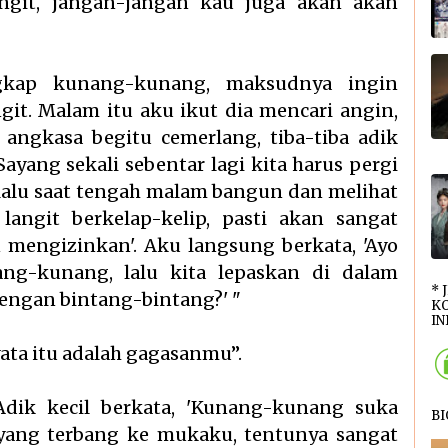
ngit, jangan-jangan kau juga akan akan
gkap kunang-kunang, maksudnya ingin
it. Malam itu aku ikut dia mencari angin,
 angkasa begitu cemerlang, tiba-tiba adik
Sayang sekali sebentar lagi kita harus pergi
r, lalu saat tengah malam bangun dan melihat
angit berkelap-kelip, pasti akan sangat
 mengizinkan'. Aku langsung berkata, 'Ayo
ng-kunang, lalu kita lepaskan di dalam
* 
engan bintang-bintang?' "
KO
INI
ata itu adalah gagasanmu”.
Adik kecil berkata, 'Kunang-kunang suka
B
 yang terbang ke mukaku, tentunya sangat