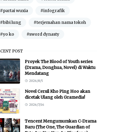
#partai wuxia
#infografik
#bibi lung
#terjemahan nama tokoh
#yo ko
#sword dynasty
ECENT POST
Proyek The Blood of Youth series
(Drama, Donghua, Novel) di Waktu
Mendatang
2026/8/5
Novel Cersil Kho Ping Hoo akan
dicetak Ulang oleh Gramedia!
2026/7/16
Tencent Mengumumkan C-Drama
Baru (The One, The Guardian of