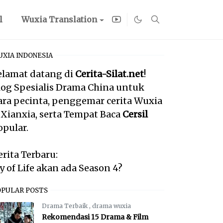
l
Wuxia Translation
XIA INDONESIA
elamat datang di
Cerita-Silat.net
!
log Spesialis Drama China untuk
ara pecinta, penggemar cerita Wuxia
 Xianxia, serta Tempat Baca
Cersil
opular.
erita Terbaru:
oy of Life akan ada Season 4?
OPULAR POSTS
Drama Terbaik
,
drama wuxia
Rekomendasi 15 Drama & Film