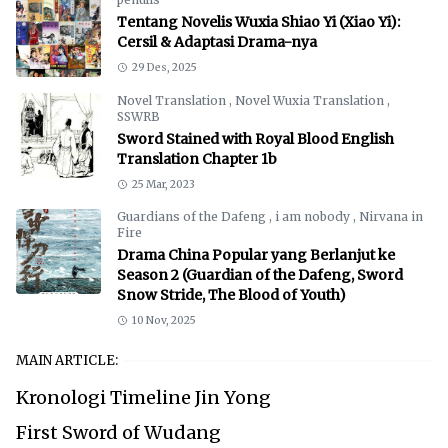
Tentang Novelis Wuxia Shiao Yi (Xiao Yi):
Cersil & Adaptasi Drama-nya
29 Des, 2025
Novel Translation
,
Novel Wuxia Translation
,
SSWRB
Sword Stained with Royal Blood English
Translation Chapter 1b
25 Mar, 2023
Guardians of the Dafeng
,
i am nobody
,
Nirvana in
Fire
Drama China Popular yang Berlanjut ke
Season 2 (Guardian of the Dafeng, Sword
Snow Stride, The Blood of Youth)
10 Nov, 2025
MAIN ARTICLE:
Kronologi Timeline Jin Yong
First Sword of Wudang