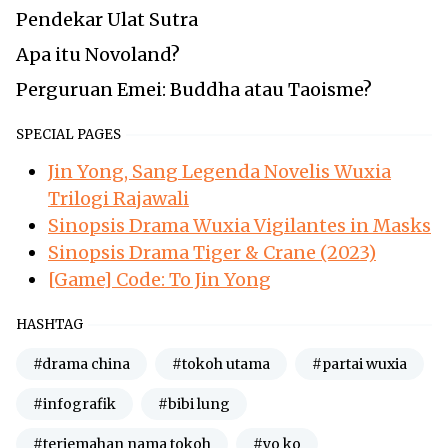
Pendekar Ulat Sutra
Apa itu Novoland?
Perguruan Emei: Buddha atau Taoisme?
SPECIAL PAGES
Jin Yong, Sang Legenda Novelis Wuxia
Trilogi Rajawali
Sinopsis Drama Wuxia Vigilantes in Masks
Sinopsis Drama Tiger & Crane (2023)
[Game] Code: To Jin Yong
HASHTAG
#drama china
#tokoh utama
#partai wuxia
#infografik
#bibi lung
#terjemahan nama tokoh
#yo ko