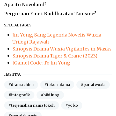
Apa itu Novoland?
Perguruan Emei: Buddha atau Taoisme?
SPECIAL PAGES
Jin Yong, Sang Legenda Novelis Wuxia
Trilogi Rajawali
Sinopsis Drama Wuxia Vigilantes in Masks
Sinopsis Drama Tiger & Crane (2023)
[Game] Code: To Jin Yong
HASHTAG
#drama china
#tokoh utama
#partai wuxia
#infografik
#bibi lung
#terjemahan nama tokoh
#yo ko
#sword dynasty