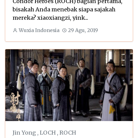
Condor Heroes (ROCH) bagian pertama,
bisakah Anda menebak siapa sajakah
mereka? xiaoxiangzi, yink...
Wuxia Indonesia
29 Agu, 2019
Jin Yong
,
LOCH
,
ROCH