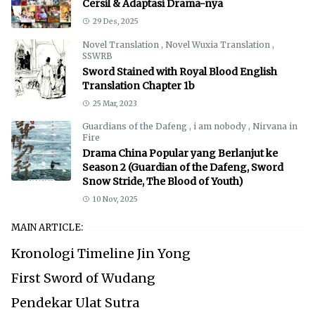
Cersil & Adaptasi Drama-nya
29 Des, 2025
Novel Translation
,
Novel Wuxia Translation
,
SSWRB
Sword Stained with Royal Blood English
Translation Chapter 1b
25 Mar, 2023
Guardians of the Dafeng
,
i am nobody
,
Nirvana in
Fire
Drama China Popular yang Berlanjut ke
Season 2 (Guardian of the Dafeng, Sword
Snow Stride, The Blood of Youth)
10 Nov, 2025
MAIN ARTICLE:
Kronologi Timeline Jin Yong
First Sword of Wudang
Pendekar Ulat Sutra