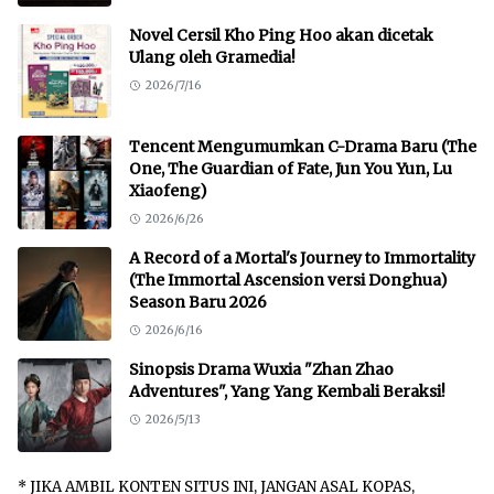
Novel Cersil Kho Ping Hoo akan dicetak
Ulang oleh Gramedia!
2026/7/16
Tencent Mengumumkan C-Drama Baru (The
One, The Guardian of Fate, Jun You Yun, Lu
Xiaofeng)
2026/6/26
A Record of a Mortal's Journey to Immortality
(The Immortal Ascension versi Donghua)
Season Baru 2026
2026/6/16
Sinopsis Drama Wuxia "Zhan Zhao
Adventures", Yang Yang Kembali Beraksi!
2026/5/13
* JIKA AMBIL KONTEN SITUS INI, JANGAN ASAL KOPAS,