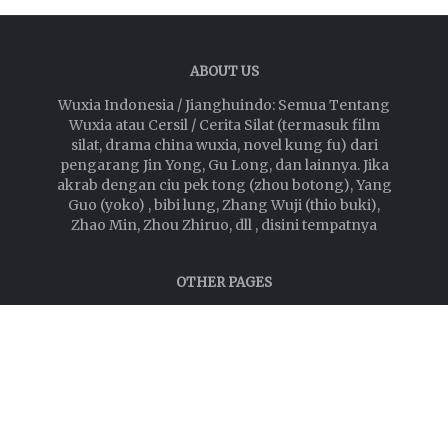
ABOUT US
Wuxia Indonesia / Jianghuindo: Semua Tentang
Wuxia atau Cersil / Cerita Silat (termasuk film
silat, drama china wuxia, novel kung fu) dari
pengarang Jin Yong, Gu Long, dan lainnya. Jika
akrab dengan ciu pek tong (zhou botong), Yang
Guo (yoko) , bibi lung, Zhang Wuji (thio buki),
Zhao Min, Zhou Zhiruo, dll , disini tempatnya
OTHER PAGES
Download novel Gu Long
Download novel Jin Yong
Privacy Policy
Disclaimer
About