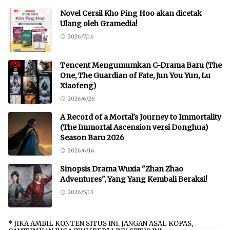
Novel Cersil Kho Ping Hoo akan dicetak
Ulang oleh Gramedia!
2026/7/16
Tencent Mengumumkan C-Drama Baru (The
One, The Guardian of Fate, Jun You Yun, Lu
Xiaofeng)
2026/6/26
A Record of a Mortal's Journey to Immortality
(The Immortal Ascension versi Donghua)
Season Baru 2026
2026/6/16
Sinopsis Drama Wuxia "Zhan Zhao
Adventures", Yang Yang Kembali Beraksi!
2026/5/13
* JIKA AMBIL KONTEN SITUS INI, JANGAN ASAL KOPAS,