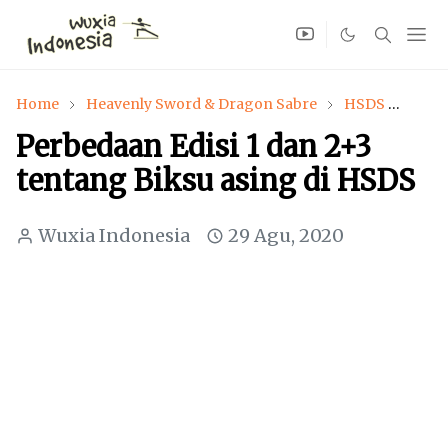
Home
Heavenly Sword & Dragon Sabre
HSDS
Jin 
Perbedaan Edisi 1 dan 2+3
tentang Biksu asing di HSDS
Wuxia Indonesia
29 Agu, 2020