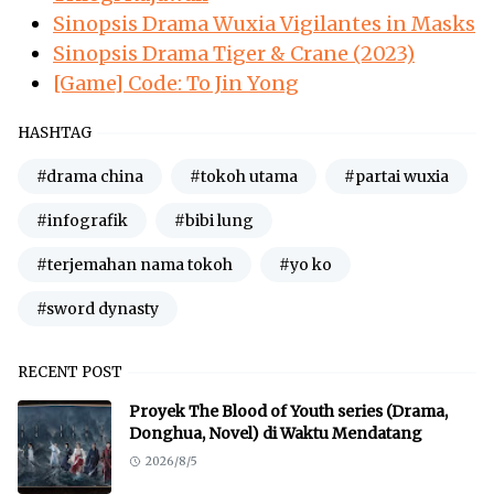
Sinopsis Drama Wuxia Vigilantes in Masks
Sinopsis Drama Tiger & Crane (2023)
[Game] Code: To Jin Yong
HASHTAG
#drama china
#tokoh utama
#partai wuxia
#infografik
#bibi lung
#terjemahan nama tokoh
#yo ko
#sword dynasty
RECENT POST
Proyek The Blood of Youth series (Drama,
Donghua, Novel) di Waktu Mendatang
2026/8/5