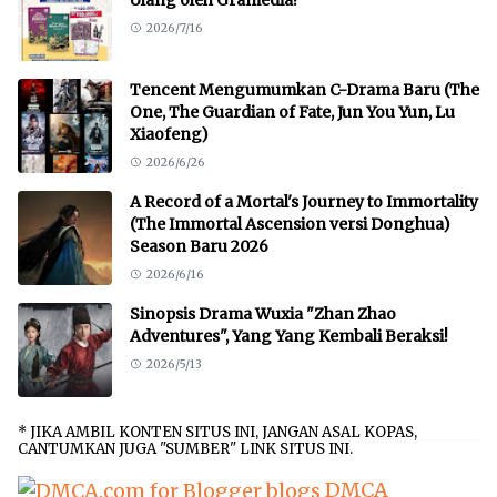
2026/7/16
Tencent Mengumumkan C-Drama Baru (The
One, The Guardian of Fate, Jun You Yun, Lu
Xiaofeng)
2026/6/26
A Record of a Mortal's Journey to Immortality
(The Immortal Ascension versi Donghua)
Season Baru 2026
2026/6/16
Sinopsis Drama Wuxia "Zhan Zhao
Adventures", Yang Yang Kembali Beraksi!
2026/5/13
* JIKA AMBIL KONTEN SITUS INI, JANGAN ASAL KOPAS,
CANTUMKAN JUGA "SUMBER" LINK SITUS INI.
DMCA