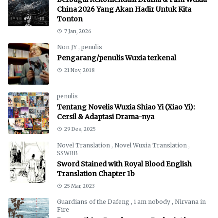
China 2026 Yang Akan Hadir Untuk Kita
Tonton
7 Jan, 2026
Non JY
,
penulis
Pengarang/penulis Wuxia terkenal
21 Nov, 2018
penulis
Tentang Novelis Wuxia Shiao Yi (Xiao Yi):
Cersil & Adaptasi Drama-nya
29 Des, 2025
Novel Translation
,
Novel Wuxia Translation
,
SSWRB
Sword Stained with Royal Blood English
Translation Chapter 1b
25 Mar, 2023
Guardians of the Dafeng
,
i am nobody
,
Nirvana in
Fire