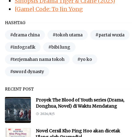
Sinopsis Drama Tiger & Crane (2023)
[Game] Code: To Jin Yong
HASHTAG
#drama china
#tokoh utama
#partai wuxia
#infografik
#bibi lung
#terjemahan nama tokoh
#yo ko
#sword dynasty
RECENT POST
Proyek The Blood of Youth series (Drama,
Donghua, Novel) di Waktu Mendatang
2026/8/5
Novel Cersil Kho Ping Hoo akan dicetak
Ulang oleh Gramedia!