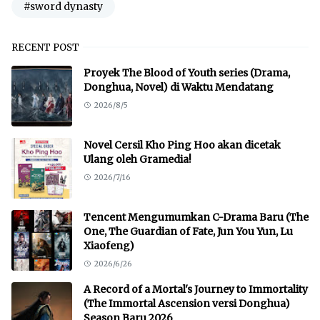
#sword dynasty
RECENT POST
Proyek The Blood of Youth series (Drama,
Donghua, Novel) di Waktu Mendatang
2026/8/5
Novel Cersil Kho Ping Hoo akan dicetak
Ulang oleh Gramedia!
2026/7/16
Tencent Mengumumkan C-Drama Baru (The
One, The Guardian of Fate, Jun You Yun, Lu
Xiaofeng)
2026/6/26
A Record of a Mortal's Journey to Immortality
(The Immortal Ascension versi Donghua)
Season Baru 2026