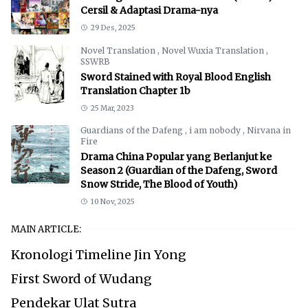
Cersil & Adaptasi Drama-nya
29 Des, 2025
Novel Translation
,
Novel Wuxia Translation
,
SSWRB
Sword Stained with Royal Blood English
Translation Chapter 1b
25 Mar, 2023
Guardians of the Dafeng
,
i am nobody
,
Nirvana in
Fire
Drama China Popular yang Berlanjut ke
Season 2 (Guardian of the Dafeng, Sword
Snow Stride, The Blood of Youth)
10 Nov, 2025
MAIN ARTICLE:
Kronologi Timeline Jin Yong
First Sword of Wudang
Pendekar Ulat Sutra