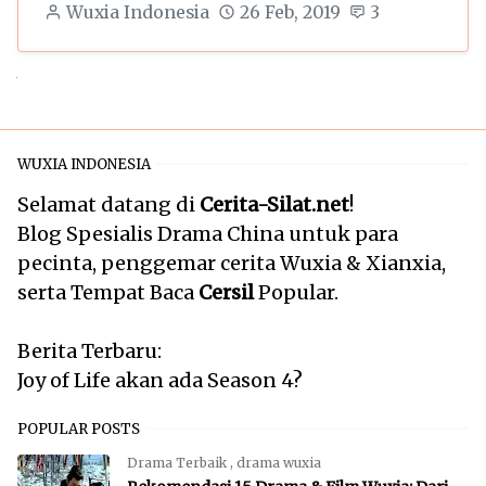
Wuxia Indonesia
26 Feb, 2019
3
Next
WUXIA INDONESIA
Selamat datang di
Cerita-Silat.net
!
Blog Spesialis Drama China untuk para
pecinta, penggemar cerita Wuxia & Xianxia,
serta Tempat Baca
Cersil
Popular.
Berita Terbaru:
Joy of Life akan ada Season 4?
POPULAR POSTS
Drama Terbaik
,
drama wuxia