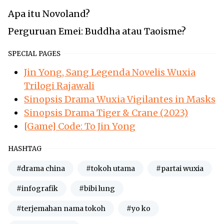
Apa itu Novoland?
Perguruan Emei: Buddha atau Taoisme?
SPECIAL PAGES
Jin Yong, Sang Legenda Novelis Wuxia
Trilogi Rajawali
Sinopsis Drama Wuxia Vigilantes in Masks
Sinopsis Drama Tiger & Crane (2023)
[Game] Code: To Jin Yong
HASHTAG
#drama china
#tokoh utama
#partai wuxia
#infografik
#bibi lung
#terjemahan nama tokoh
#yo ko