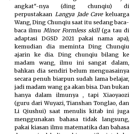
angkat"-nya (ding chunqiu) di
perpustakaan
Langya Jade Cave
keluarga
Wang, Ding Chunqiu saat itu sedang baca-
baca ilmu
Minor Formless skill
(ga tau di
adaptasi DGSD 2021 pakai nama apa),
kemudian dia meminta Ding Chunqiu
ajarin ke dia. Ding chunqiu bilang ke
madam wang, ilmu ini sangat dalam,
bahkan dia sendiri belum menguasainya
secara penuh biarpun sudah lama belajar,
jadi madam wang ga akan bisa. Dan bukan
hanya dalam ilmunya , tapi Xiaoyaozi
(guru dari Wuyazi, Tianshan Tonglao, dan
Li Qiushui) saat menulis kitab ini juga
menggunakan bahasa tidak langsung,
pakai kiasan ilmu matematika dan bahasa