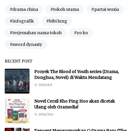
#drama china
#tokoh utama
#partai wuxia
#infografik
#bibi lung
#terjemahan nama tokoh
#yo ko
#sword dynasty
RECENT POST
Proyek The Blood of Youth series (Drama,
Donghua, Novel) di Waktu Mendatang
2026/8/5
Novel Cersil Kho Ping Hoo akan dicetak
Ulang oleh Gramedia!
2026/7/16
Tencent Mengumumkan C-Drama Baru (The