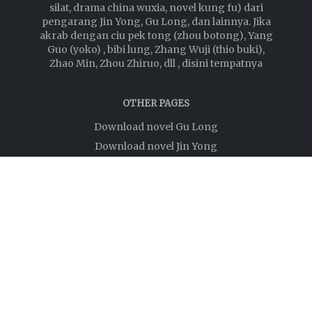
silat, drama china wuxia, novel kung fu) dari
pengarang Jin Yong, Gu Long, dan lainnya. Jika
akrab dengan ciu pek tong (zhou botong), Yang
Guo (yoko) , bibi lung, Zhang Wuji (thio buki),
Zhao Min, Zhou Zhiruo, dll , disini tempatnya
OTHER PAGES
Download novel Gu Long
Download novel Jin Yong
Privacy Policy
Disclaimer
About
Links
FOLLOW US