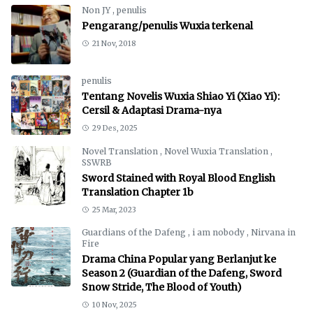
Non JY
,
penulis
Pengarang/penulis Wuxia terkenal
21 Nov, 2018
penulis
Tentang Novelis Wuxia Shiao Yi (Xiao Yi):
Cersil & Adaptasi Drama-nya
29 Des, 2025
Novel Translation
,
Novel Wuxia Translation
,
SSWRB
Sword Stained with Royal Blood English
Translation Chapter 1b
25 Mar, 2023
Guardians of the Dafeng
,
i am nobody
,
Nirvana in
Fire
Drama China Popular yang Berlanjut ke
Season 2 (Guardian of the Dafeng, Sword
Snow Stride, The Blood of Youth)
10 Nov, 2025