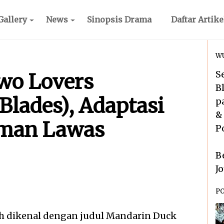
Gallery
News
Sinopsis Drama
Daftar Artike
WU
S
Two Lovers
B
lades), Adaptasi
p
&
aman Lawas
P
B
J
P
bih dikenal dengan judul Mandarin Duck