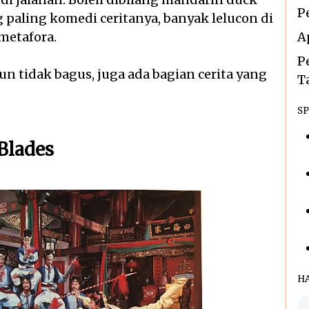
P
g paling komedi ceritanya, banyak lelucon di
metafora.
A
P
un tidak bagus, juga ada bagian cerita yang
T
SP
Blades
H