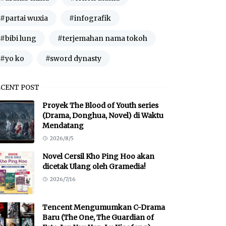
#partai wuxia
#infografik
#bibi lung
#terjemahan nama tokoh
#yo ko
#sword dynasty
ECENT POST
Proyek The Blood of Youth series
(Drama, Donghua, Novel) di Waktu
Mendatang
2026/8/5
Novel Cersil Kho Ping Hoo akan
dicetak Ulang oleh Gramedia!
2026/7/16
Tencent Mengumumkan C-Drama
Baru (The One, The Guardian of