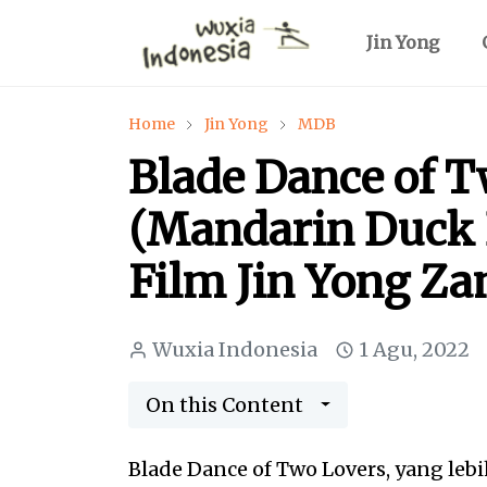
Jin Yong
Home
Jin Yong
MDB
Blade Dance of 
(Mandarin Duck B
Film Jin Yong Z
Wuxia Indonesia
1 Agu, 2022
On this Content
Blade Dance of Two Lovers, yang le