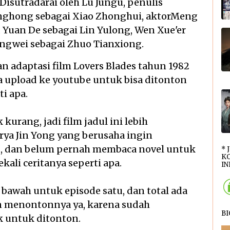
 Disutradarai oleh Lu Jungu, penulis
 Yinghong sebagai Xiao Zhonghui, aktorMeng
Yuan De sebagai Lin Yulong, Wen Xue'er
ongwei sebagai Zhuo Tianxiong.
 adaptasi film Lovers Blades tahun 1982
da upload ke youtube untuk bisa ditonton
ti apa.
urang, jadi film jadul ini lebih
ya Jin Yong yang berusaha ingin
ng, dan belum pernah membaca novel untuk
* 
KO
kali ceritanya seperti apa.
INI
 bawah untuk episode satu, dan total ada
gin menontonnya ya, karena sudah
B
k untuk ditonton.