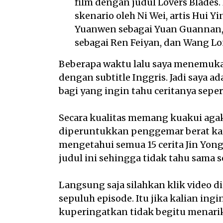
film dengan judul Lovers Blades.
skenario oleh Ni Wei, artis Hui
Yuanwen sebagai Yuan Guannan, 
sebagai Ren Feiyan, dan Wang L
Beberapa waktu lalu saya menemukan
dengan subtitle Inggris. Jadi saya a
bagi yang ingin tahu ceritanya seper
Secara kualitas memang kuakui agak k
diperuntukkan penggemar berat kar
mengetahui semua 15 cerita Jin Yo
judul ini sehingga tidak tahu sama se
Langsung saja silahkan klik video di
sepuluh episode. Itu jika kalian in
kuperingatkan tidak begitu menari