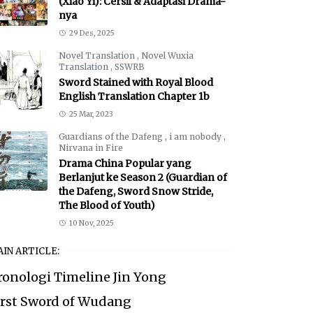
(Xiao Yi): Cersil & Adaptasi Drama-
nya
29 Des, 2025
Novel Translation
,
Novel Wuxia
Translation
,
SSWRB
Sword Stained with Royal Blood
English Translation Chapter 1b
25 Mar, 2023
Guardians of the Dafeng
,
i am nobody
,
Nirvana in Fire
Drama China Popular yang
Berlanjut ke Season 2 (Guardian of
the Dafeng, Sword Snow Stride,
The Blood of Youth)
10 Nov, 2025
IN ARTICLE:
ronologi Timeline Jin Yong
irst Sword of Wudang