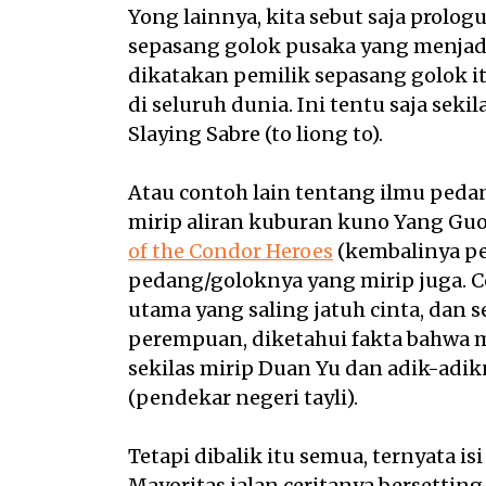
Yong lainnya, kita sebut saja prolo
sepasang golok pusaka yang menjadi
dikatakan pemilik sepasang golok i
di seluruh dunia. Ini tentu saja sek
Slaying Sabre (to liong to).
Atau contoh lain tentang ilmu pedan
mirip aliran kuburan kuno Yang Guo
of the Condor Heroes
(kembalinya pen
pedang/goloknya yang mirip juga. C
utama yang saling jatuh cinta, dan 
perempuan, diketahui fakta bahwa me
sekilas mirip Duan Yu dan adik-adik
(pendekar negeri tayli).
Tetapi dibalik itu semua, ternyata i
Mayoritas jalan ceritanya bersetting