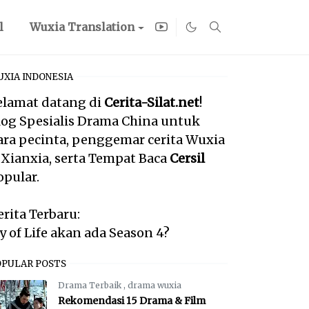
l
Wuxia Translation
XIA INDONESIA
elamat datang di
Cerita-Silat.net
!
log Spesialis Drama China untuk
ara pecinta, penggemar cerita Wuxia
 Xianxia, serta Tempat Baca
Cersil
opular.
erita Terbaru:
oy of Life akan ada Season 4?
OPULAR POSTS
Drama Terbaik
,
drama wuxia
Rekomendasi 15 Drama & Film