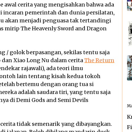
gue awal cerita yang mengisahkan bahwa ada
 incaran pemerintah dan dunia persilatan,
tu akan menjadi penguasa tak tertandingi
ilas mirip The Heavenly Sword and Dragon
g / golok berpasangan, sekilas tentu saja
 dan Xiao Long Nu dalam cerita
The Return
dekar rajawali), ada teori ilmu
ontoh lain tentang kisah kedua tokoh
setelah bertemu dengan orang tua si
reka adalah saudara tiri, yang tentu saja
nya di Demi Gods and Semi Devils
MA
K
si cerita tidak semenarik yang dibayangkan.
F
 di jalanan. Boleh dibilang mandarin duck