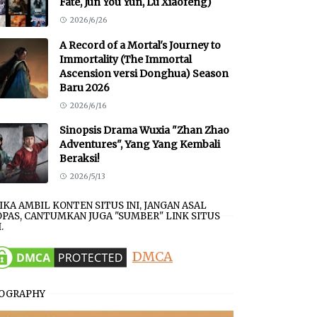
Fate, Jun You Yun, Lu Xiaofeng)
2026/6/26
A Record of a Mortal's Journey to
Immortality (The Immortal
Ascension versi Donghua) Season
Baru 2026
2026/6/16
Sinopsis Drama Wuxia "Zhan Zhao
Adventures", Yang Yang Kembali
Beraksi!
2026/5/13
JIKA AMBIL KONTEN SITUS INI, JANGAN ASAL
PAS, CANTUMKAN JUGA "SUMBER" LINK SITUS
.
DMCA
IOGRAPHY