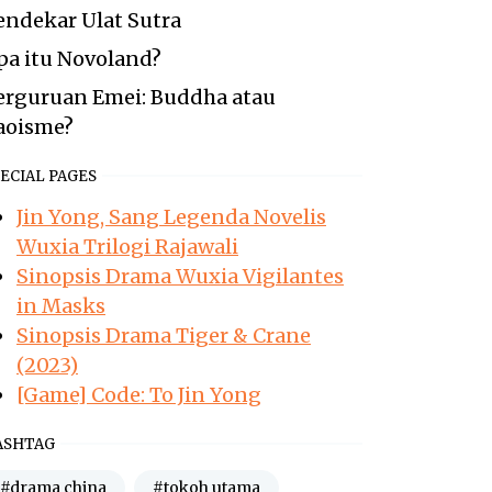
endekar Ulat Sutra
pa itu Novoland?
erguruan Emei: Buddha atau
aoisme?
ECIAL PAGES
Jin Yong, Sang Legenda Novelis
Wuxia Trilogi Rajawali
Sinopsis Drama Wuxia Vigilantes
in Masks
Sinopsis Drama Tiger & Crane
(2023)
[Game] Code: To Jin Yong
ASHTAG
#drama china
#tokoh utama