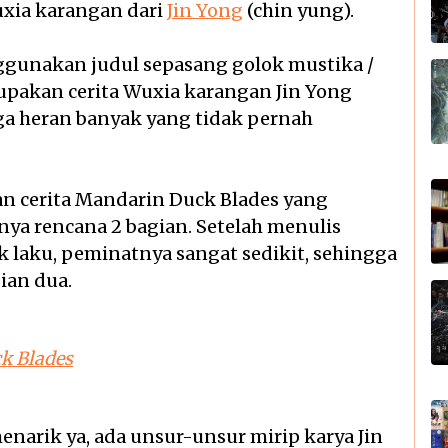
uxia karangan dari
Jin Yong
(chin yung).
nggunakan judul sepasang golok mustika /
upakan cerita Wuxia karangan Jin Yong
i ga heran banyak yang tidak pernah
n cerita Mandarin Duck Blades yang
lnya rencana 2 bagian. Setelah menulis
ak laku, peminatnya sangat sedikit, sehingga
ian dua.
k Blades
menarik ya, ada unsur-unsur mirip karya Jin