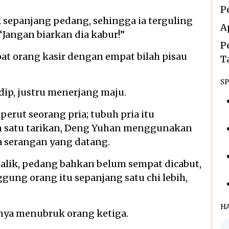
P
 sepanjang pedang, sehingga ia terguling
A
“Jangan biarkan dia kabur!”
P
at orang kasir dengan empat bilah pisau
T
SP
dip, justru menerjang maju.
erut seorang pria; tubuh pria itu
 satu tarikan, Deng Yuhan menggunakan
a serangan yang datang.
alik, pedang bahkan belum sempat dicabut,
ng orang itu sepanjang satu chi lebih,
H
nya menubruk orang ketiga.