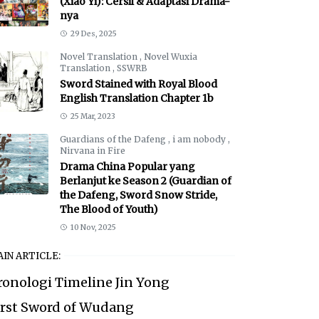
(Xiao Yi): Cersil & Adaptasi Drama-
nya
29 Des, 2025
Novel Translation
,
Novel Wuxia
Translation
,
SSWRB
Sword Stained with Royal Blood
English Translation Chapter 1b
25 Mar, 2023
Guardians of the Dafeng
,
i am nobody
,
Nirvana in Fire
Drama China Popular yang
Berlanjut ke Season 2 (Guardian of
the Dafeng, Sword Snow Stride,
The Blood of Youth)
10 Nov, 2025
IN ARTICLE:
ronologi Timeline Jin Yong
irst Sword of Wudang