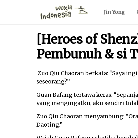
Jin Yong
[Heroes of Shenzh
Pembunuh & si 
Zuo Qiu Chaoran berkata: “Saya ing
seseorang?”
Guan Bafang tertawa keras: “Sepanja
yang mengingatku, aku sendiri tida
Zuo Qiu Chaoran menyambung: “Ora
Daoting.”
Wajah Guan Bafang seketika beruba