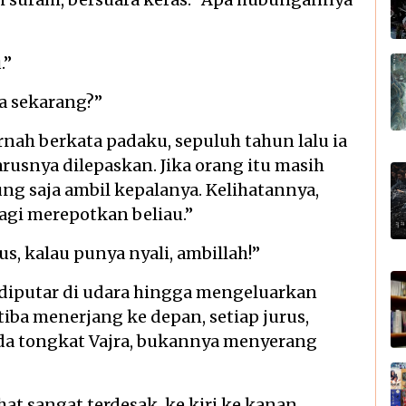
.”
a sekarang?”
rnah berkata padaku, sepuluh tahun lalu ia
usnya dilepaskan. Jika orang itu masih
ng saja ambil kepalanya. Kelihatannya,
lagi merepotkan beliau.”
s, kalau punya nyali, ambillah!”
 diputar di udara hingga mengeluarkan
tiba menerjang ke depan, setiap jurus,
ada tongkat Vajra, bukannya menyerang
at sangat terdesak, ke kiri ke kanan