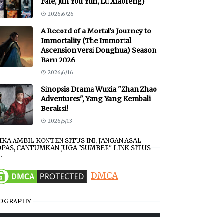
Fate, Jun You Yun, Lu Xiaofeng)
2026/6/26
A Record of a Mortal's Journey to
Immortality (The Immortal
Ascension versi Donghua) Season
Baru 2026
2026/6/16
Sinopsis Drama Wuxia "Zhan Zhao
Adventures", Yang Yang Kembali
Beraksi!
2026/5/13
JIKA AMBIL KONTEN SITUS INI, JANGAN ASAL
PAS, CANTUMKAN JUGA "SUMBER" LINK SITUS
.
DMCA
IOGRAPHY