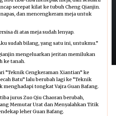
ap secepat kilat ke tubuh Cheng Qianjin.
i napas, dan mencengkeram meja untuk
ersisa di atas meja sudah lenyap.
ku sudah bilang, yang satu ini, untukmu.”
g Qianjin mengeluarkan jeritan memilukan
h ke tanah.
ari “Teknik Cengkeraman Xiantian” ke
ah Batu” lalu berubah lagi ke “Teknik
uk menghadapi tongkat Vajra Guan Bafang.
tiba jurus Zuo Qiu Chaoran berubah,
ng Memutar Urat dan Menyalahkan Titik
endekap leher Guan Bafang.