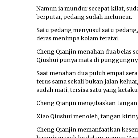
Namun ia mundur secepat kilat, suda
berputar, pedang sudah meluncur.
Satu pedang menyusul satu pedang, 
deras menimpa kolam teratai.
Cheng Qianjin menahan dua belas s
Qiushui punya mata di punggungny
Saat menahan dua puluh empat seran
terus sama sekali bukan jalan keluar
sudah mati, tersisa satu yang ketak
Cheng Qianjin mengibaskan tangan,
Xiao Qiushui menoleh, tangan kirin
Cheng Qianjin memanfaatkan kesemp
hampir masuk ke dalam, namun Tang