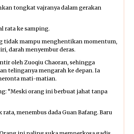
kan tongkat vajranya dalam gerakan
l rata ke samping.
fang tidak mampu menghentikan momentum,
ri, darah menyembur deras.
intir oleh Zuoqiu Chaoran, sehingga
n telinganya mengarah ke depan. Ia
 meronta mati-matian.
g: “Meski orang ini berbuat jahat tanpa
k rata, menembus dada Guan Bafang. Baru
“Orang ini paling suka memperkosa gadis