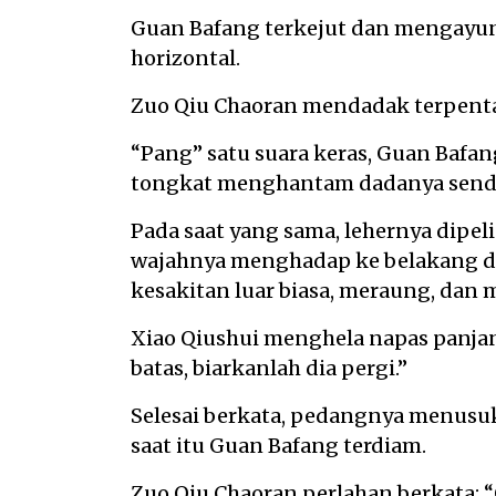
Guan Bafang terkejut dan mengayun
horizontal.
Zuo Qiu Chaoran mendadak terpenta
“Pang” satu suara keras, Guan Ba
tongkat menghantam dadanya sendi
Pada saat yang sama, lehernya dipel
wajahnya menghadap ke belakang da
kesakitan luar biasa, meraung, dan
Xiao Qiushui menghela napas panjan
batas, biarkanlah dia pergi.”
Selesai berkata, pedangnya menusu
saat itu Guan Bafang terdiam.
Zuo Qiu Chaoran perlahan berkata: 