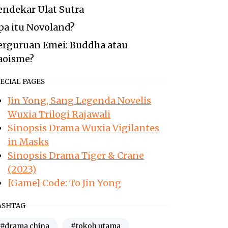
endekar Ulat Sutra
pa itu Novoland?
erguruan Emei: Buddha atau
aoisme?
ECIAL PAGES
Jin Yong, Sang Legenda Novelis
Wuxia Trilogi Rajawali
Sinopsis Drama Wuxia Vigilantes
in Masks
Sinopsis Drama Tiger & Crane
(2023)
[Game] Code: To Jin Yong
ASHTAG
#drama china
#tokoh utama