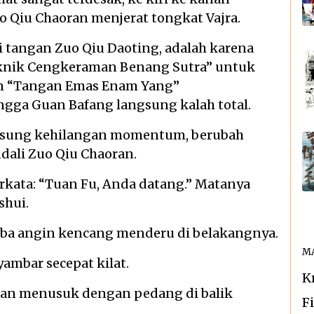
 Qiu Chaoran menjerat tongkat Vajra.
di tangan Zuo Qiu Daoting, adalah karena
knik Cengkeraman Benang Sutra” untuk
an “Tangan Emas Enam Yang”
gga Guan Bafang langsung kalah total.
angsung kehilangan momentum, berubah
dali Zuo Qiu Chaoran.
erkata: “Tuan Fu, Anda datang.” Matanya
shui.
tiba angin kencang menderu di belakangnya.
MA
mbar secepat kilat.
K
nkan menusuk dengan pedang di balik
F