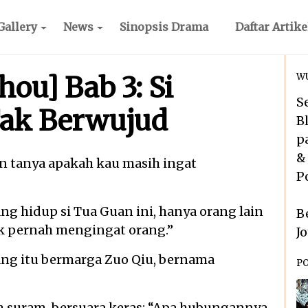
Gallery
News
Sinopsis Drama
Daftar Artike
ou] Bab 3: Si
WU
S
Tak Berwujud
B
p
&
in tanya apakah kau masih ingat
P
ng hidup si Tua Guan ini, hanya orang lain
B
k pernah mengingat orang.”
J
ng itu bermarga Zuo Qiu, bernama
P
h suram, bersuara keras: “Apa hubungannya