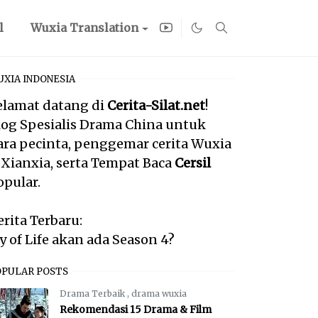
l
Wuxia Translation
XIA INDONESIA
elamat datang di
Cerita-Silat.net
!
log Spesialis Drama China untuk
ara pecinta, penggemar cerita Wuxia
 Xianxia, serta Tempat Baca
Cersil
opular.
erita Terbaru:
oy of Life akan ada Season 4?
OPULAR POSTS
Drama Terbaik
,
drama wuxia
Rekomendasi 15 Drama & Film