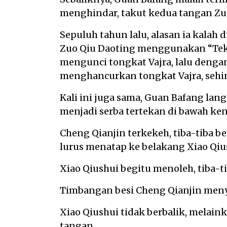
menghindar, takut kedua tangan Zuo
Sepuluh tahun lalu, alasan ia kalah 
Zuo Qiu Daoting menggunakan “Te
mengunci tongkat Vajra, lalu deng
menghancurkan tongkat Vajra, sehin
Kali ini juga sama, Guan Bafang l
menjadi serba tertekan di bawah ken
Cheng Qianjin terkekeh, tiba-tiba b
lurus menatap ke belakang Xiao Qiu
Xiao Qiushui begitu menoleh, tiba-
Timbangan besi Cheng Qianjin menya
Xiao Qiushui tidak berbalik, melai
tangan.