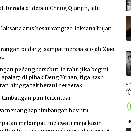
h berada di depan Cheng Qianjin, lalu
laksana arus besar Yangtze, laksana hujan
erangan pedang, sampai merasa seolah Xiao
a.
gan pedang tersebut, ia tahu jika begini
, apalagi di pihak Deng Yuhan, tiga kasir
utan hingga tak berani bergerak.
* 
KO
INI
 timbangan pun terlempar.
ya menangkap timbangan besi itu.
B
atan melompat, melewati meja kasir,
 Rou tiba-tiba menepak meja, dan sesuatu