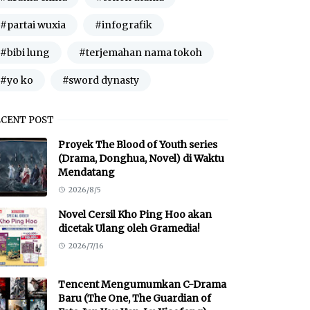
#partai wuxia
#infografik
#bibi lung
#terjemahan nama tokoh
#yo ko
#sword dynasty
ECENT POST
Proyek The Blood of Youth series
(Drama, Donghua, Novel) di Waktu
Mendatang
2026/8/5
Novel Cersil Kho Ping Hoo akan
dicetak Ulang oleh Gramedia!
2026/7/16
Tencent Mengumumkan C-Drama
Baru (The One, The Guardian of