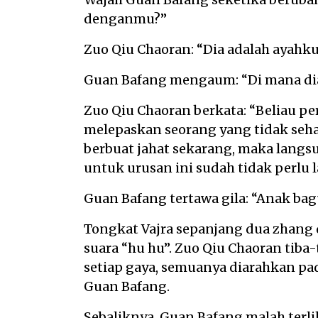
denganmu?”
Zuo Qiu Chaoran: “Dia adalah ayahku
Guan Bafang mengaum: “Di mana di
Zuo Qiu Chaoran berkata: “Beliau pe
melepaskan seorang yang tidak sehar
berbuat jahat sekarang, maka langsu
untuk urusan ini sudah tidak perlu 
Guan Bafang tertawa gila: “Anak bagu
Tongkat Vajra sepanjang dua zhang
suara “hu hu”. Zuo Qiu Chaoran tiba-
setiap gaya, semuanya diarahkan p
Guan Bafang.
Sebaliknya, Guan Bafang malah terlih