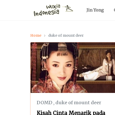
Jin Yong
Home
duke of mount deer
DOMD
,
duke of mount deer
Kisah Cinta Menarik pada