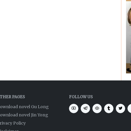
THER PAGES
FOLLOW US
ownload novel Gu Long
ownload novel Jin Yong
rivacy Policy