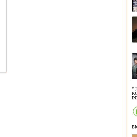
* 
KO
INI
B