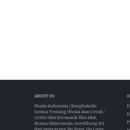
ABOUT US
O
Wuxia Indonesia / Jianghuindo:
D
Semua Tentang Wuxia atau Cersil /
D
Cerita Silat (termasuk film silat,
P
drama china wuxia, novel kung fu)
dari pengarang Jin Yong, Gu Long,