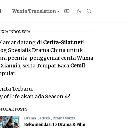
l
Wuxia Translation
XIA INDONESIA
elamat datang di
Cerita-Silat.net
!
log Spesialis Drama China untuk
ara pecinta, penggemar cerita Wuxia
 Xianxia, serta Tempat Baca
Cersil
opular.
erita Terbaru:
oy of Life akan ada Season 4?
OPULAR POSTS
Drama Terbaik
,
drama wuxia
Rekomendasi 15 Drama & Film