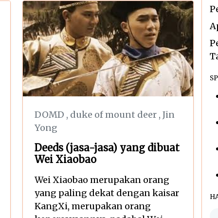
P
A
P
T
SP
DOMD
,
duke of mount deer
,
Jin
Yong
Deeds (jasa-jasa) yang dibuat
Wei Xiaobao
Wei Xiaobao merupakan orang
yang paling dekat dengan kaisar
H
KangXi, merupakan orang