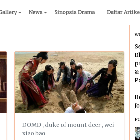
Gallery
News
Sinopsis Drama
Daftar Artike
WU
S
B
p
&
P
B
J
P
DOMD
,
duke of mount deer
,
wei
xiao bao