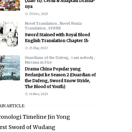
(Xiao Yi): Cersil & Adaptasi Drama-
nya
29 Des, 2025
Novel Translation
,
Novel Wuxia
Translation
,
SSWRB
Sword Stained with Royal Blood
English Translation Chapter 1b
25 Mar, 2023
Guardians of the Dafeng
,
i am nobody
,
Nirvana in Fire
Drama China Popular yang
Berlanjut ke Season 2 (Guardian of
the Dafeng, Sword Snow Stride,
The Blood of Youth)
10 Nov, 2025
IN ARTICLE:
ronologi Timeline Jin Yong
irst Sword of Wudang