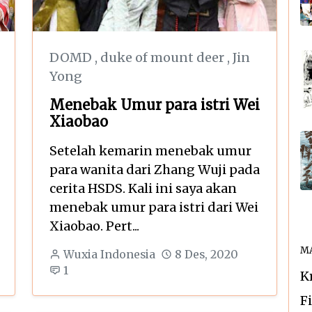
DOMD
,
duke of mount deer
,
Jin
Yong
Menebak Umur para istri Wei
Xiaobao
Setelah kemarin menebak umur
para wanita dari Zhang Wuji pada
cerita HSDS. Kali ini saya akan
menebak umur para istri dari Wei
Xiaobao. Pert...
MA
Wuxia Indonesia
8 Des, 2020
1
K
F