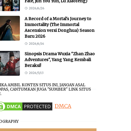
Fate, Jun You Yun, Lu Xiaofeng)
2026/6/26
A Record of a Mortal's Journey to
Immortality (The Immortal
Ascension versi Donghua) Season
Baru 2026
2026/6/16
Sinopsis Drama Wuxia "Zhan Zhao
Adventures", Yang Yang Kembali
Beraksi!
2026/5/13
JIKA AMBIL KONTEN SITUS INI, JANGAN ASAL
PAS, CANTUMKAN JUGA "SUMBER" LINK SITUS
.
DMCA
IOGRAPHY