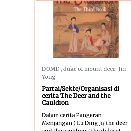
DOMD
,
duke of mount deer
,
Jin
Yong
Partai/Sekte/Organisasi di
cerita The Deer and the
Cauldron
Dalam cerita Pangeran
Menjangan ( Lu Ding Ji/ the deer
and the cauldron / the duke of