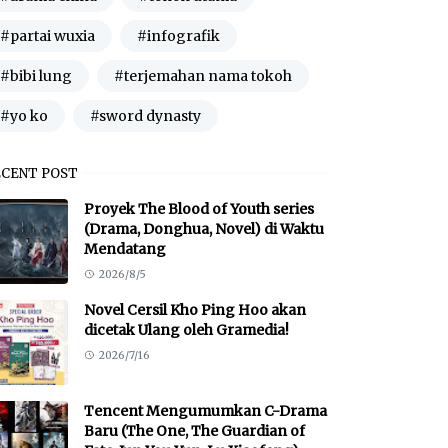
#partai wuxia
#infografik
#bibi lung
#terjemahan nama tokoh
#yo ko
#sword dynasty
ECENT POST
Proyek The Blood of Youth series
(Drama, Donghua, Novel) di Waktu
Mendatang
2026/8/5
Novel Cersil Kho Ping Hoo akan
dicetak Ulang oleh Gramedia!
2026/7/16
Tencent Mengumumkan C-Drama
Baru (The One, The Guardian of