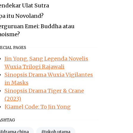
endekar Ulat Sutra
pa itu Novoland?
erguruan Emei: Buddha atau
aoisme?
ECIAL PAGES
Jin Yong, Sang Legenda Novelis
Wuxia Trilogi Rajawali
Sinopsis Drama Wuxia Vigilantes
in Masks
Sinopsis Drama Tiger & Crane
(2023)
[Game] Code: To Jin Yong
ASHTAG
#drama china
#tokoh utama