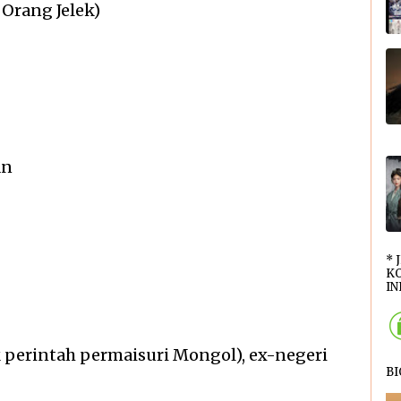
Orang Jelek)
an
* 
KO
INI
 perintah permaisuri Mongol), ex-negeri
B