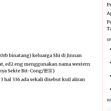
P
A
P
T
SP
0rb binatang) keluarga Shi di Jinnan
arat, ed2 eng menggunakan nama western
tnya Sekte Bit-Cong/密宗)
3 hal 336 ada sekali disebut kuil aliran
H