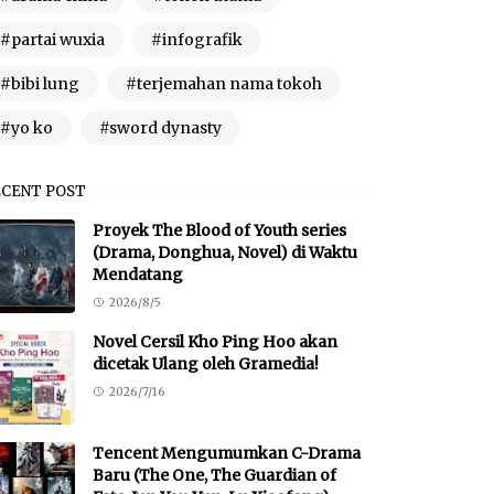
#partai wuxia
#infografik
#bibi lung
#terjemahan nama tokoh
#yo ko
#sword dynasty
ECENT POST
Proyek The Blood of Youth series
(Drama, Donghua, Novel) di Waktu
Mendatang
2026/8/5
Novel Cersil Kho Ping Hoo akan
dicetak Ulang oleh Gramedia!
2026/7/16
Tencent Mengumumkan C-Drama
Baru (The One, The Guardian of