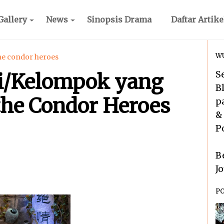
Gallery
News
Sinopsis Drama
Daftar Artike
WU
the condor heroes
S
ai/Kelompok yang
B
 the Condor Heroes
p
&
P
B
J
P