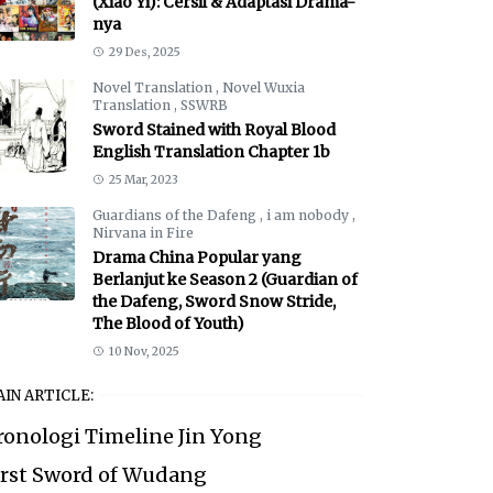
(Xiao Yi): Cersil & Adaptasi Drama-
nya
29 Des, 2025
Novel Translation
,
Novel Wuxia
Translation
,
SSWRB
Sword Stained with Royal Blood
English Translation Chapter 1b
25 Mar, 2023
Guardians of the Dafeng
,
i am nobody
,
Nirvana in Fire
Drama China Popular yang
Berlanjut ke Season 2 (Guardian of
the Dafeng, Sword Snow Stride,
The Blood of Youth)
10 Nov, 2025
IN ARTICLE:
ronologi Timeline Jin Yong
irst Sword of Wudang