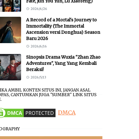
Fate, Jun You Yun, Lu Xiaofeng)
2026/6/26
A Record of a Mortal's Journey to
Immortality (The Immortal
Ascension versi Donghua) Season
Baru 2026
2026/6/16
Sinopsis Drama Wuxia "Zhan Zhao
Adventures", Yang Yang Kembali
Beraksi!
2026/5/13
JIKA AMBIL KONTEN SITUS INI, JANGAN ASAL
PAS, CANTUMKAN JUGA "SUMBER" LINK SITUS
.
DMCA
IOGRAPHY