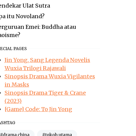
endekar Ulat Sutra
pa itu Novoland?
erguruan Emei: Buddha atau
aoisme?
ECIAL PAGES
Jin Yong, Sang Legenda Novelis
Wuxia Trilogi Rajawali
Sinopsis Drama Wuxia Vigilantes
in Masks
Sinopsis Drama Tiger & Crane
(2023)
[Game] Code: To Jin Yong
ASHTAG
#drama china
#tokoh utama