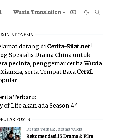
l
Wuxia Translation
XIA INDONESIA
elamat datang di
Cerita-Silat.net
!
log Spesialis Drama China untuk
ara pecinta, penggemar cerita Wuxia
 Xianxia, serta Tempat Baca
Cersil
opular.
erita Terbaru:
oy of Life akan ada Season 4?
OPULAR POSTS
Drama Terbaik
,
drama wuxia
Rekomendasi 15 Drama & Film