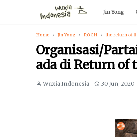
Jin Yong
Home
Jin Yong
ROCH
the return of 
Organisasi/Part
ada di Return of
Wuxia Indonesia
30 Jun, 2020