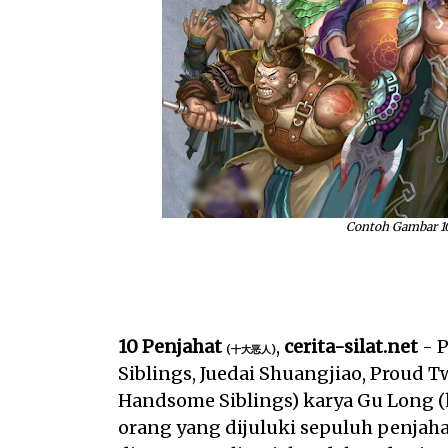
Contoh Gambar 10
10 Penjahat
,
cerita-silat.net
- P
(十大恶人)
Siblings, Juedai Shuangjiao, Proud T
Handsome Siblings) karya Gu Long 
orang yang dijuluki sepuluh penjah