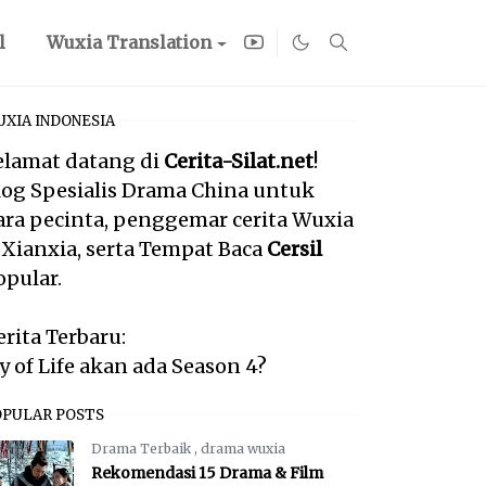
l
Wuxia Translation
XIA INDONESIA
elamat datang di
Cerita-Silat.net
!
log Spesialis Drama China untuk
ara pecinta, penggemar cerita Wuxia
 Xianxia, serta Tempat Baca
Cersil
opular.
erita Terbaru:
oy of Life akan ada Season 4?
OPULAR POSTS
Drama Terbaik
,
drama wuxia
Rekomendasi 15 Drama & Film