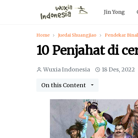
Jin Yong
Home
Juedai Shuangjiao
Pendekar Binal
10 Penjahat di ce
Wuxia Indonesia
18 Des, 2022
On this Content