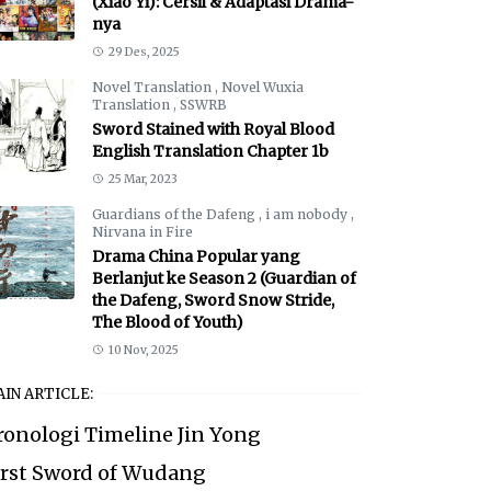
(Xiao Yi): Cersil & Adaptasi Drama-
nya
29 Des, 2025
Novel Translation
,
Novel Wuxia
Translation
,
SSWRB
Sword Stained with Royal Blood
English Translation Chapter 1b
25 Mar, 2023
Guardians of the Dafeng
,
i am nobody
,
Nirvana in Fire
Drama China Popular yang
Berlanjut ke Season 2 (Guardian of
the Dafeng, Sword Snow Stride,
The Blood of Youth)
10 Nov, 2025
IN ARTICLE:
ronologi Timeline Jin Yong
irst Sword of Wudang