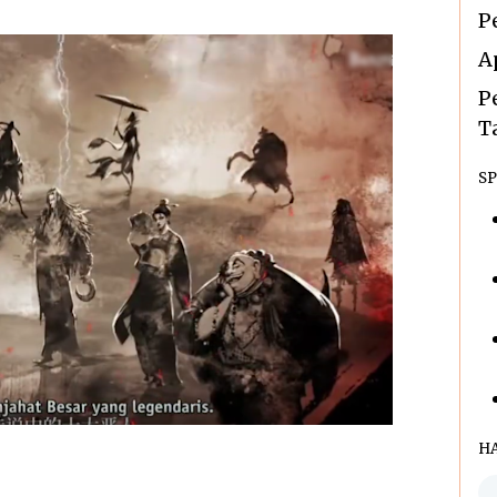
P
A
P
T
SP
H