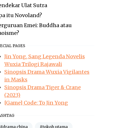
endekar Ulat Sutra
pa itu Novoland?
erguruan Emei: Buddha atau
aoisme?
ECIAL PAGES
Jin Yong, Sang Legenda Novelis
Wuxia Trilogi Rajawali
Sinopsis Drama Wuxia Vigilantes
in Masks
Sinopsis Drama Tiger & Crane
(2023)
[Game] Code: To Jin Yong
ASHTAG
#drama china
#tokoh utama