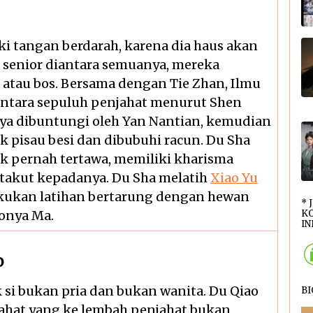
uki tangan berdarah, karena dia haus akan
 senior diantara semuanya, mereka
atau bos. Bersama dengan Tie Zhan, Ilmu
iantara sepuluh penjahat menurut Shen
ya dibuntungi oleh Yan Nantian, kemudian
pisau besi dan dibubuhi racun. Du Sha
dak pernah tertawa, memiliki kharisma
 takut kepadanya. Du Sha melatih
Xiao Yu
kukan latihan bertarung dengan hewan
* 
yonya Ma.
KO
INI
o
k si bukan pria dan bukan wanita. Du Qiao
B
jahat yang ke lembah penjahat bukan