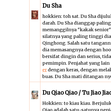
Du Sha
hokkien: toh sat. Du Sha dijul
darah. Du Sha dianggap paling
memanggilnya "kakak senior" 
silatnya yang paling tinggi d
Qinghong. Salah satu tangann
dia memasangnya dengan hook 
bersifat dingin dan serius, ti
pemimpin. Penjahat yang lain
er
dengan keras, dengan mela
buas. Du Sha mati ditangan n
Du Qiao Qiao / Tu Jiao Jia
Hokkien: to kiau kiau. Berjulu
Qiao adalah satu-satunya pen