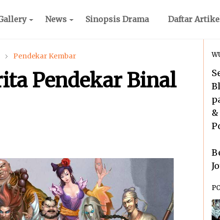
Gallery
News
Sinopsis Drama
Daftar Artike
WU
Pendekar Kembar
S
rita Pendekar Binal
B
p
&
P
B
J
P