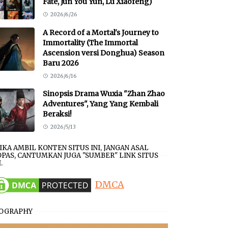
Fate, Jun You Yun, Lu Xiaofeng)
2026/6/26
A Record of a Mortal's Journey to
Immortality (The Immortal
Ascension versi Donghua) Season
Baru 2026
2026/6/16
Sinopsis Drama Wuxia "Zhan Zhao
Adventures", Yang Yang Kembali
Beraksi!
2026/5/13
JIKA AMBIL KONTEN SITUS INI, JANGAN ASAL
PAS, CANTUMKAN JUGA "SUMBER" LINK SITUS
.
DMCA
IOGRAPHY