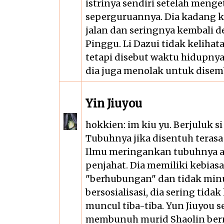
istrinya sendiri setelah meng
seperguruannya. Dia kadang ke
jalan dan seringnya kembali de
Pinggu. Li Dazui tidak kelihat
tetapi disebut waktu hidupnya
dia juga menolak untuk dise
Yin Jiuyou
hokkien: im kiu yu. Berjuluk s
Tubuhnya jika disentuh terasa 
Ilmu meringankan tubuhnya ada
penjahat. Dia memiliki kebia
"berhubungan" dan tidak minu
bersosialisasi, dia sering tidak
muncul tiba-tiba. Yun Jiuyou 
membunuh murid Shaolin berna