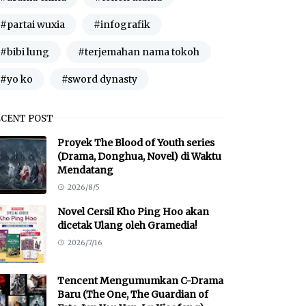
#partai wuxia
#infografik
#bibi lung
#terjemahan nama tokoh
#yo ko
#sword dynasty
ECENT POST
Proyek The Blood of Youth series
(Drama, Donghua, Novel) di Waktu
Mendatang
2026/8/5
Novel Cersil Kho Ping Hoo akan
dicetak Ulang oleh Gramedia!
2026/7/16
Tencent Mengumumkan C-Drama
Baru (The One, The Guardian of