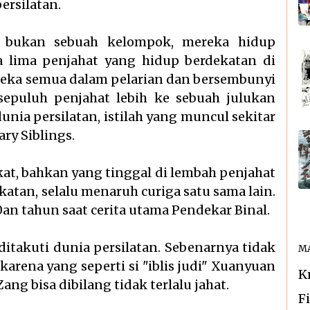
ersilatan.
a bukan sebuah kelompok, mereka hidup
ya lima penjahat yang hidup berdekatan di
reka semua dalam pelarian dan bersembunyi
sepuluh penjahat lebih ke sebuah julukan
nia persilatan, istilah yang muncul sekitar
ry Siblings.
kat, bahkan yang tinggal di lembah penjahat
atan, selalu menaruh curiga satu sama lain.
an tahun saat cerita utama Pendekar Binal.
itakuti dunia persilatan. Sebenarnya tidak
MA
karena yang seperti si "iblis judi" Xuanyuan
K
ang bisa dibilang tidak terlalu jahat.
F