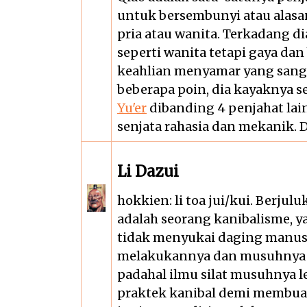
untuk bersembunyi atau alasan
pria atau wanita. Terkadang 
seperti wanita tetapi gaya dan 
keahlian menyamar yang sang
beberapa poin, dia kayaknya s
Yu'er
dibanding 4 penjahat lai
senjata rahasia dan mekanik. Du
Li Dazui
hokkien: li toa jui/kui. Berjul
adalah seorang kanibalisme, 
tidak menyukai daging manusia
melakukannya dan musuhnya m
padahal ilmu silat musuhnya le
praktek kanibal demi membua