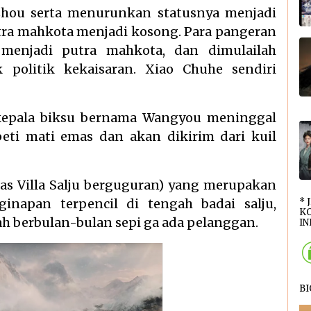
hou serta menurunkan statusnya menjadi
 putra mahkota menjadi kosong. Para pangeran
 menjadi putra mahkota, dan dimulailah
 politik kekaisaran. Xiao Chuhe sendiri
g kepala biksu bernama Wangyou meninggal
eti mati emas dan akan dikirim dari kuil
ias Villa Salju berguguran) yang merupakan
inapan terpencil di tengah badai salju,
* 
KO
h berbulan-bulan sepi ga ada pelanggan.
INI
B