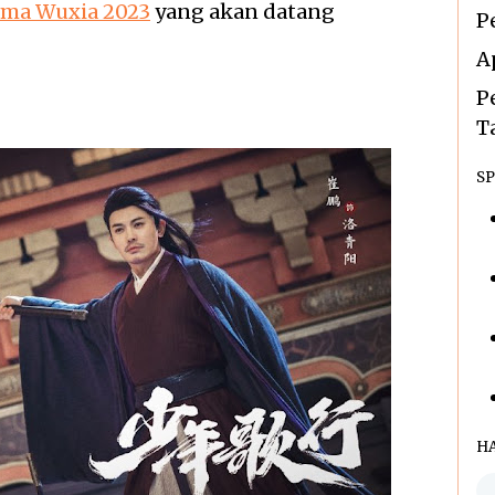
ama Wuxia 2023
yang akan datang
P
A
P
T
SP
H