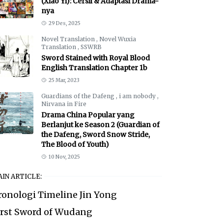
(Xiao Yi): Cersil & Adaptasi Drama-
nya
29 Des, 2025
Novel Translation
,
Novel Wuxia
Translation
,
SSWRB
Sword Stained with Royal Blood
English Translation Chapter 1b
25 Mar, 2023
Guardians of the Dafeng
,
i am nobody
,
Nirvana in Fire
Drama China Popular yang
Berlanjut ke Season 2 (Guardian of
the Dafeng, Sword Snow Stride,
The Blood of Youth)
10 Nov, 2025
IN ARTICLE:
ronologi Timeline Jin Yong
irst Sword of Wudang