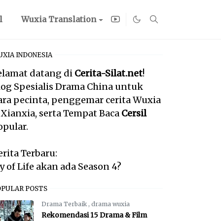
l
Wuxia Translation
XIA INDONESIA
elamat datang di
Cerita-Silat.net
!
log Spesialis Drama China untuk
ara pecinta, penggemar cerita Wuxia
 Xianxia, serta Tempat Baca
Cersil
opular.
erita Terbaru:
oy of Life akan ada Season 4?
OPULAR POSTS
Drama Terbaik
,
drama wuxia
Rekomendasi 15 Drama & Film