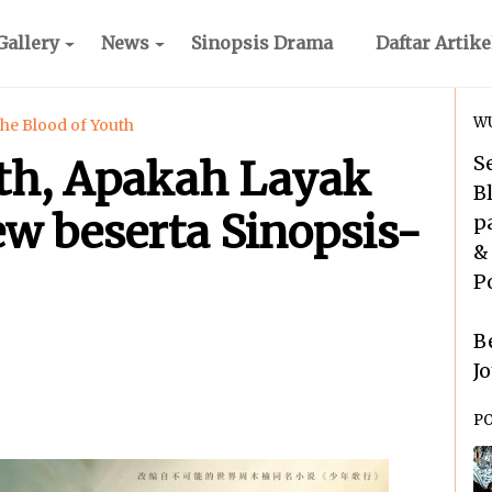
Gallery
News
Sinopsis Drama
Daftar Artike
WU
he Blood of Youth
S
uth, Apakah Layak
B
ew beserta Sinopsis-
p
&
P
B
J
P