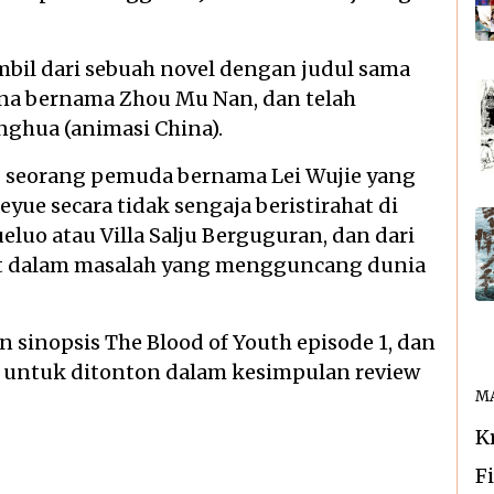
mbil dari sebuah novel dengan judul sama
hina bernama Zhou Mu Nan, dan telah
nghua (animasi China).
g seorang pemuda bernama Lei Wujie yang
yue secara tidak sengaja beristirahat di
uo atau Villa Salju Berguguran, dan dari
bat dalam masalah yang mengguncang dunia
n sinopsis The Blood of Youth episode 1, dan
untuk ditonton dalam kesimpulan review
MA
K
F