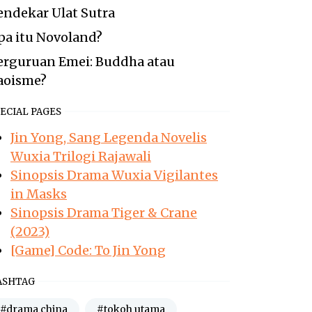
endekar Ulat Sutra
pa itu Novoland?
erguruan Emei: Buddha atau
aoisme?
ECIAL PAGES
Jin Yong, Sang Legenda Novelis
Wuxia Trilogi Rajawali
Sinopsis Drama Wuxia Vigilantes
in Masks
Sinopsis Drama Tiger & Crane
(2023)
[Game] Code: To Jin Yong
ASHTAG
#drama china
#tokoh utama