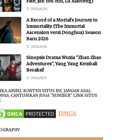
Fate, Jun You Yun, Lu Xiaofeng)
2026/6/26
A Record of a Mortal's Journey to
Immortality (The Immortal
Ascension versi Donghua) Season
Baru 2026
2026/6/16
Sinopsis Drama Wuxia "Zhan Zhao
Adventures", Yang Yang Kembali
Beraksi!
2026/5/13
JIKA AMBIL KONTEN SITUS INI, JANGAN ASAL
PAS, CANTUMKAN JUGA "SUMBER" LINK SITUS
.
DMCA
IOGRAPHY