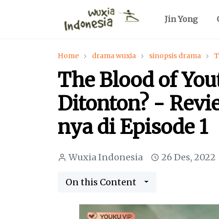
Jin Yong
Home
drama wuxia
sinopsis drama
T
The Blood of Yo
Ditonton? - Revi
nya di Episode 1
Wuxia Indonesia
26 Des, 2022
On this Content