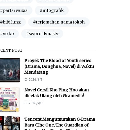
#partai wuxia
#infografik
#bibi lung
#terjemahan nama tokoh
#yo ko
#sword dynasty
ECENT POST
Proyek The Blood of Youth series
(Drama, Donghua, Novel) di Waktu
Mendatang
2026/8/5
Novel Cersil Kho Ping Hoo akan
dicetak Ulang oleh Gramedia!
2026/7/16
Tencent Mengumumkan C-Drama
Baru (The One, The Guardian of