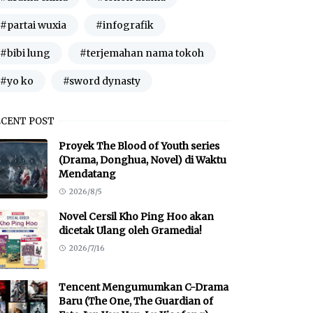
#partai wuxia
#infografik
#bibi lung
#terjemahan nama tokoh
#yo ko
#sword dynasty
ECENT POST
Proyek The Blood of Youth series
(Drama, Donghua, Novel) di Waktu
Mendatang
2026/8/5
Novel Cersil Kho Ping Hoo akan
dicetak Ulang oleh Gramedia!
2026/7/16
Tencent Mengumumkan C-Drama
Baru (The One, The Guardian of