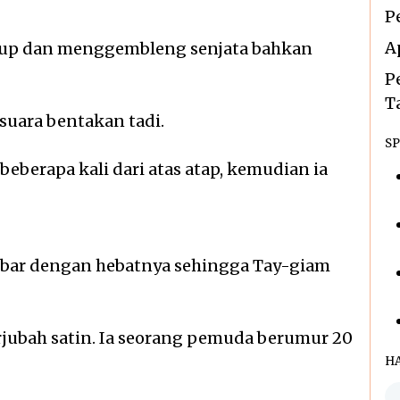
P
A
niup dan menggembleng senjata bahkan
P
T
suara bentakan tadi.
SP
beberapa kali dari atas atap, kemudian ia
kobar dengan hebatnya sehingga Tay-giam
rjubah satin. Ia seorang pemuda berumur 20
H