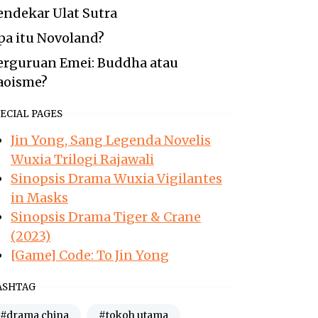
endekar Ulat Sutra
pa itu Novoland?
erguruan Emei: Buddha atau
aoisme?
ECIAL PAGES
Jin Yong, Sang Legenda Novelis
Wuxia Trilogi Rajawali
Sinopsis Drama Wuxia Vigilantes
in Masks
Sinopsis Drama Tiger & Crane
(2023)
[Game] Code: To Jin Yong
ASHTAG
#drama china
#tokoh utama