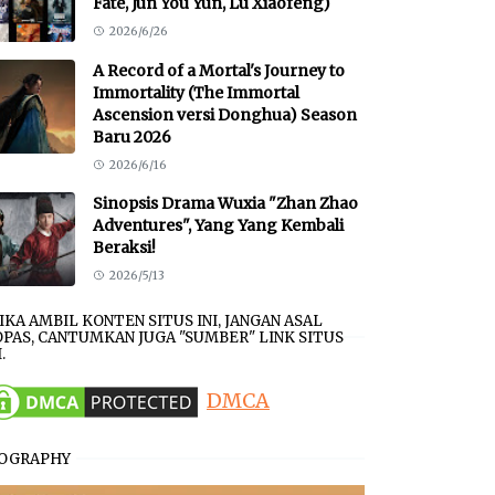
Fate, Jun You Yun, Lu Xiaofeng)
2026/6/26
A Record of a Mortal's Journey to
Immortality (The Immortal
Ascension versi Donghua) Season
Baru 2026
2026/6/16
Sinopsis Drama Wuxia "Zhan Zhao
Adventures", Yang Yang Kembali
Beraksi!
2026/5/13
JIKA AMBIL KONTEN SITUS INI, JANGAN ASAL
PAS, CANTUMKAN JUGA "SUMBER" LINK SITUS
.
DMCA
IOGRAPHY