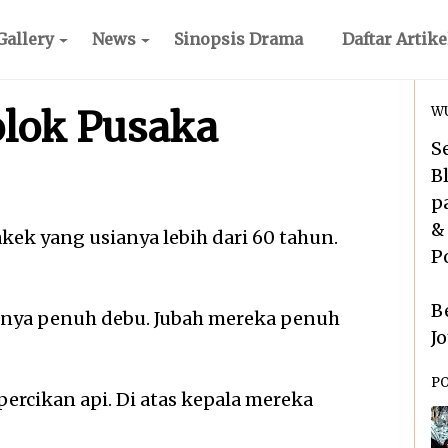
Gallery
News
Sinopsis Drama
Daftar Artike
olok Pusaka
WU
S
B
p
&
ek yang usianya lebih dari 60 tahun.
P
B
utnya penuh debu. Jubah mereka penuh
J
P
percikan api. Di atas kepala mereka