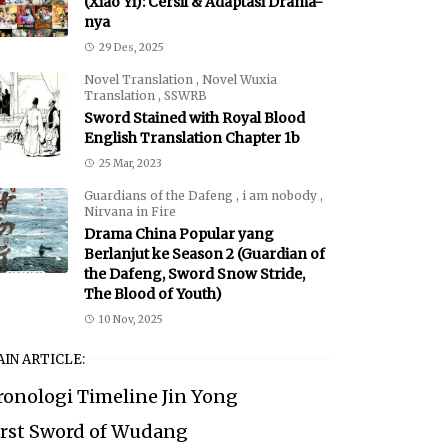
(Xiao Yi): Cersil & Adaptasi Drama-
nya
29 Des, 2025
Novel Translation
,
Novel Wuxia
Translation
,
SSWRB
Sword Stained with Royal Blood
English Translation Chapter 1b
25 Mar, 2023
Guardians of the Dafeng
,
i am nobody
,
Nirvana in Fire
Drama China Popular yang
Berlanjut ke Season 2 (Guardian of
the Dafeng, Sword Snow Stride,
The Blood of Youth)
10 Nov, 2025
IN ARTICLE:
ronologi Timeline Jin Yong
irst Sword of Wudang