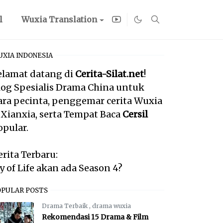
l
Wuxia Translation
XIA INDONESIA
elamat datang di
Cerita-Silat.net
!
log Spesialis Drama China untuk
ara pecinta, penggemar cerita Wuxia
 Xianxia, serta Tempat Baca
Cersil
opular.
erita Terbaru:
oy of Life akan ada Season 4?
OPULAR POSTS
Drama Terbaik
,
drama wuxia
Rekomendasi 15 Drama & Film