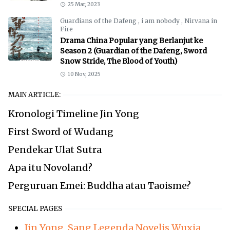
25 Mar, 2023
Guardians of the Dafeng
,
i am nobody
,
Nirvana in
Fire
Drama China Popular yang Berlanjut ke
Season 2 (Guardian of the Dafeng, Sword
Snow Stride, The Blood of Youth)
10 Nov, 2025
MAIN ARTICLE:
Kronologi Timeline Jin Yong
First Sword of Wudang
Pendekar Ulat Sutra
Apa itu Novoland?
Perguruan Emei: Buddha atau Taoisme?
SPECIAL PAGES
Jin Yong, Sang Legenda Novelis Wuxia