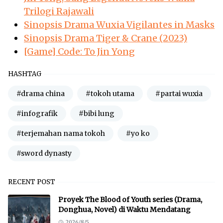
Trilogi Rajawali
Sinopsis Drama Wuxia Vigilantes in Masks
Sinopsis Drama Tiger & Crane (2023)
[Game] Code: To Jin Yong
HASHTAG
#drama china
#tokoh utama
#partai wuxia
#infografik
#bibi lung
#terjemahan nama tokoh
#yo ko
#sword dynasty
RECENT POST
Proyek The Blood of Youth series (Drama,
Donghua, Novel) di Waktu Mendatang
2026/8/5