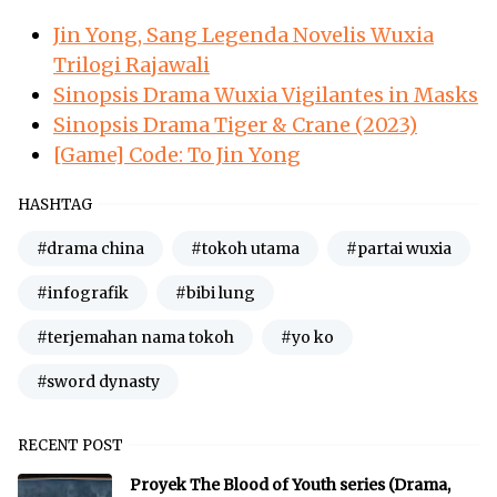
Jin Yong, Sang Legenda Novelis Wuxia
Trilogi Rajawali
Sinopsis Drama Wuxia Vigilantes in Masks
Sinopsis Drama Tiger & Crane (2023)
[Game] Code: To Jin Yong
HASHTAG
#drama china
#tokoh utama
#partai wuxia
#infografik
#bibi lung
#terjemahan nama tokoh
#yo ko
#sword dynasty
RECENT POST
Proyek The Blood of Youth series (Drama,