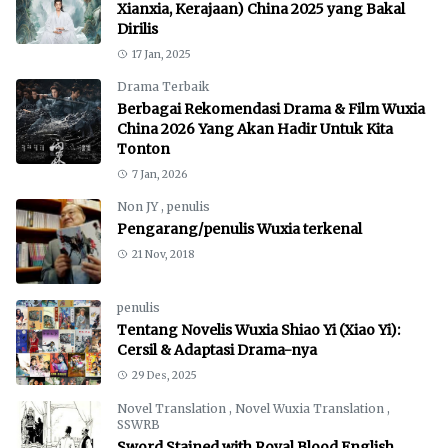
Xianxia, Kerajaan) China 2025 yang Bakal
Dirilis
17 Jan, 2025
Drama Terbaik
Berbagai Rekomendasi Drama & Film Wuxia
China 2026 Yang Akan Hadir Untuk Kita
Tonton
7 Jan, 2026
Non JY
,
penulis
Pengarang/penulis Wuxia terkenal
21 Nov, 2018
penulis
Tentang Novelis Wuxia Shiao Yi (Xiao Yi):
Cersil & Adaptasi Drama-nya
29 Des, 2025
Novel Translation
,
Novel Wuxia Translation
,
SSWRB
Sword Stained with Royal Blood English