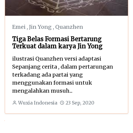
Emei
,
Jin Yong
,
Quanzhen
Tiga Belas Formasi Bertarung
Terkuat dalam karya Jin Yong
ilustrasi Quanzhen versi adaptasi
Sepanjang cerita , dalam pertarungan
terkadang ada partai yang
menggunakan formasi untuk
mengalahkan musuh...
Wuxia Indonesia
23 Sep, 2020
Next