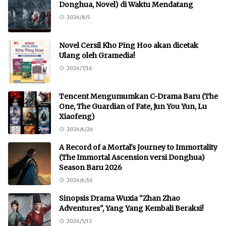
Donghua, Novel) di Waktu Mendatang
2026/8/5
Novel Cersil Kho Ping Hoo akan dicetak
Ulang oleh Gramedia!
2026/7/16
Tencent Mengumumkan C-Drama Baru (The
One, The Guardian of Fate, Jun You Yun, Lu
Xiaofeng)
2026/6/26
A Record of a Mortal's Journey to Immortality
(The Immortal Ascension versi Donghua)
Season Baru 2026
2026/6/16
Sinopsis Drama Wuxia "Zhan Zhao
Adventures", Yang Yang Kembali Beraksi!
2026/5/13