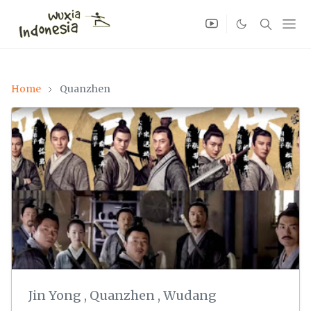
Home
Quanzhen
Jin Yong
,
Quanzhen
,
Wudang