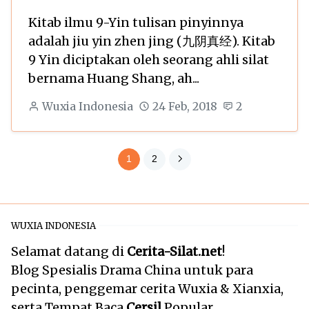
Kitab ilmu 9-Yin tulisan pinyinnya
adalah jiu yin zhen jing (九阴真经). Kitab
9 Yin diciptakan oleh seorang ahli silat
bernama Huang Shang, ah...
Wuxia Indonesia
24 Feb, 2018
2
1
2
WUXIA INDONESIA
Selamat datang di
Cerita-Silat.net
!
Blog Spesialis Drama China untuk para
pecinta, penggemar cerita Wuxia & Xianxia,
serta Tempat Baca
Cersil
Popular.