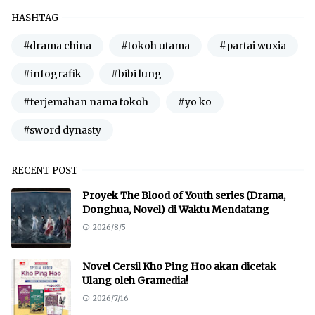
HASHTAG
#drama china
#tokoh utama
#partai wuxia
#infografik
#bibi lung
#terjemahan nama tokoh
#yo ko
#sword dynasty
RECENT POST
Proyek The Blood of Youth series (Drama,
Donghua, Novel) di Waktu Mendatang
2026/8/5
Novel Cersil Kho Ping Hoo akan dicetak
Ulang oleh Gramedia!
2026/7/16