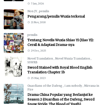
7 Jan, 2026
Non JY
,
penulis
Pengarang/penulis Wuxia terkenal
21 Nov, 2018
penulis
Tentang Novelis Wuxia Shiao Yi (Xiao Yi):
Cersil & Adaptasi Drama-nya
29 Des, 2025
Novel Translation
,
Novel Wuxia Translation
,
SSWRB
Sword Stained with Royal Blood English
Translation Chapter 1b
25 Mar, 2023
Guardians of the Dafeng
,
i am nobody
,
Nirvana in
Fire
Drama China Popular yang Berlanjut ke
Season 2 (Guardian of the Dafeng, Sword
Snow Stride, The Blood of Youth)