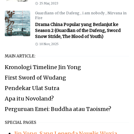
25 Mar, 2023
Guardians of the Dafeng
,
i am nobody
,
Nirvana in
Fire
Drama China Popular yang Berlanjut ke
Season 2 (Guardian of the Dafeng, Sword
Snow Stride, The Blood of Youth)
10 Nov, 2025
MAIN ARTICLE:
Kronologi Timeline Jin Yong
First Sword of Wudang
Pendekar Ulat Sutra
Apa itu Novoland?
Perguruan Emei: Buddha atau Taoisme?
SPECIAL PAGES
Jin Yong, Sang Legenda Novelis Wuxia