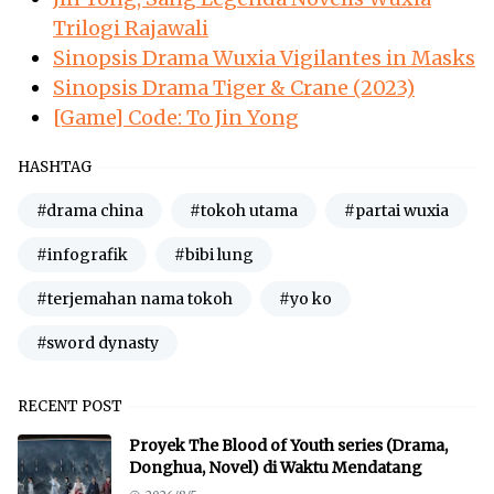
Trilogi Rajawali
Sinopsis Drama Wuxia Vigilantes in Masks
Sinopsis Drama Tiger & Crane (2023)
[Game] Code: To Jin Yong
HASHTAG
#drama china
#tokoh utama
#partai wuxia
#infografik
#bibi lung
#terjemahan nama tokoh
#yo ko
#sword dynasty
RECENT POST
Proyek The Blood of Youth series (Drama,
Donghua, Novel) di Waktu Mendatang