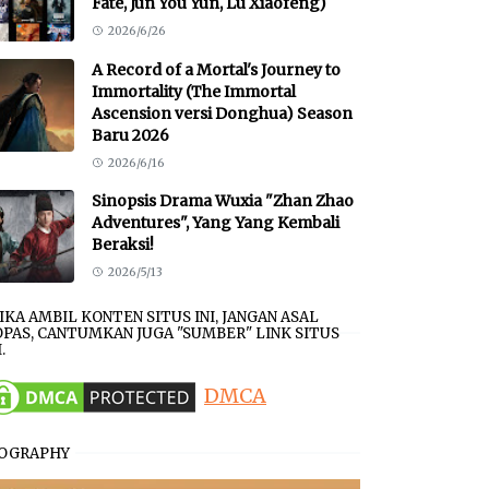
Fate, Jun You Yun, Lu Xiaofeng)
2026/6/26
A Record of a Mortal's Journey to
Immortality (The Immortal
Ascension versi Donghua) Season
Baru 2026
2026/6/16
Sinopsis Drama Wuxia "Zhan Zhao
Adventures", Yang Yang Kembali
Beraksi!
2026/5/13
JIKA AMBIL KONTEN SITUS INI, JANGAN ASAL
PAS, CANTUMKAN JUGA "SUMBER" LINK SITUS
.
DMCA
IOGRAPHY