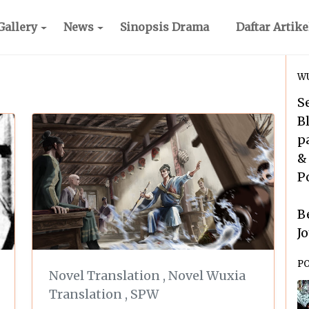
Gallery
News
Sinopsis Drama
Daftar Artike
WU
S
B
p
&
P
B
J
P
Novel Translation
,
Novel Wuxia
Translation
,
SPW