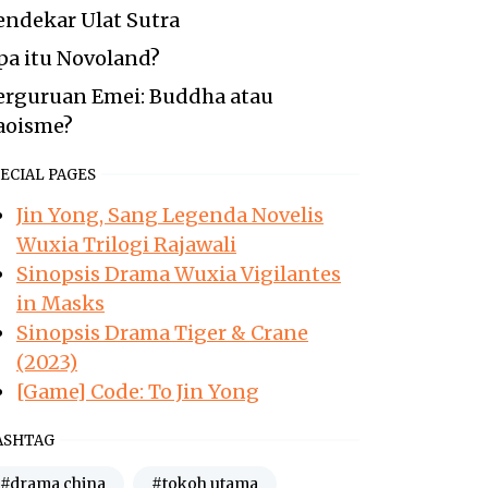
endekar Ulat Sutra
pa itu Novoland?
erguruan Emei: Buddha atau
aoisme?
ECIAL PAGES
Jin Yong, Sang Legenda Novelis
Wuxia Trilogi Rajawali
Sinopsis Drama Wuxia Vigilantes
in Masks
Sinopsis Drama Tiger & Crane
(2023)
[Game] Code: To Jin Yong
ASHTAG
#drama china
#tokoh utama