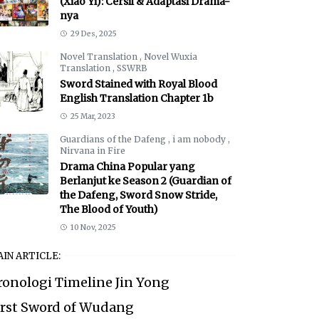
(Xiao Yi): Cersil & Adaptasi Drama-
nya
29 Des, 2025
Novel Translation
,
Novel Wuxia
Translation
,
SSWRB
Sword Stained with Royal Blood
English Translation Chapter 1b
25 Mar, 2023
Guardians of the Dafeng
,
i am nobody
,
Nirvana in Fire
Drama China Popular yang
Berlanjut ke Season 2 (Guardian of
the Dafeng, Sword Snow Stride,
The Blood of Youth)
10 Nov, 2025
IN ARTICLE:
ronologi Timeline Jin Yong
irst Sword of Wudang