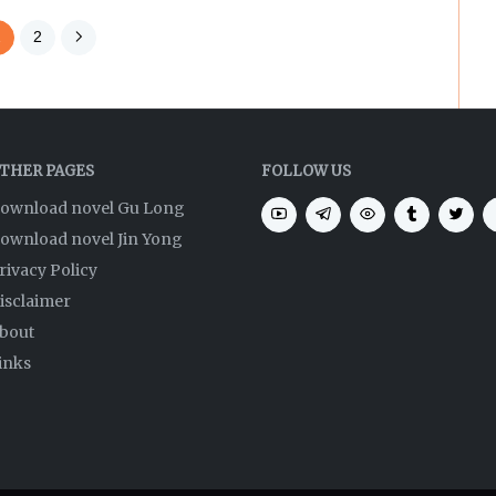
1
2
THER PAGES
FOLLOW US
ownload novel Gu Long
ownload novel Jin Yong
rivacy Policy
isclaimer
bout
inks