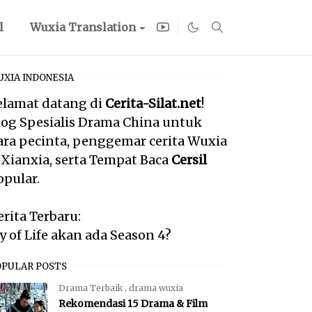
l
Wuxia Translation
XIA INDONESIA
elamat datang di
Cerita-Silat.net
!
log Spesialis Drama China untuk
ara pecinta, penggemar cerita Wuxia
 Xianxia, serta Tempat Baca
Cersil
opular.
erita Terbaru:
oy of Life akan ada Season 4?
OPULAR POSTS
Drama Terbaik
,
drama wuxia
Rekomendasi 15 Drama & Film