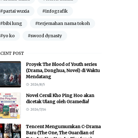
#partai wuxia
#infografik
#bibi lung
#terjemahan nama tokoh
#yo ko
#sword dynasty
ECENT POST
Proyek The Blood of Youth series
(Drama, Donghua, Novel) di Waktu
Mendatang
2026/8/5
Novel Cersil Kho Ping Hoo akan
dicetak Ulang oleh Gramedia!
2026/7/16
Tencent Mengumumkan C-Drama
Baru (The One, The Guardian of