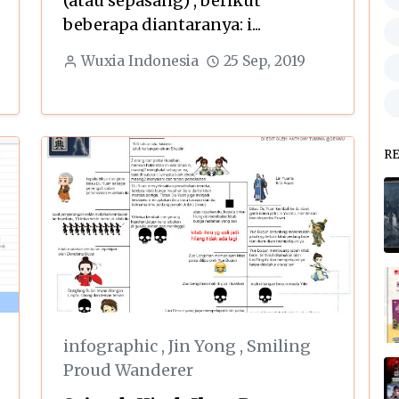
(atau sepasang) , berikut
beberapa diantaranya: i...
Wuxia Indonesia
25 Sep, 2019
R
infographic
,
Jin Yong
,
Smiling
Proud Wanderer