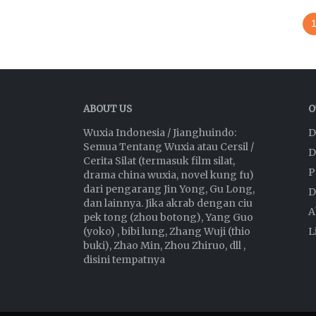
ABOUT US
O
Wuxia Indonesia / Jianghuindo:
D
Semua Tentang Wuxia atau Cersil /
D
Cerita Silat (termasuk film silat,
P
drama china wuxia, novel kung fu)
dari pengarang Jin Yong, Gu Long,
D
dan lainnya. Jika akrab dengan ciu
A
pek tong (zhou botong), Yang Guo
(yoko) , bibi lung, Zhang Wuji (thio
L
buki), Zhao Min, Zhou Zhiruo, dll ,
disini tempatnya