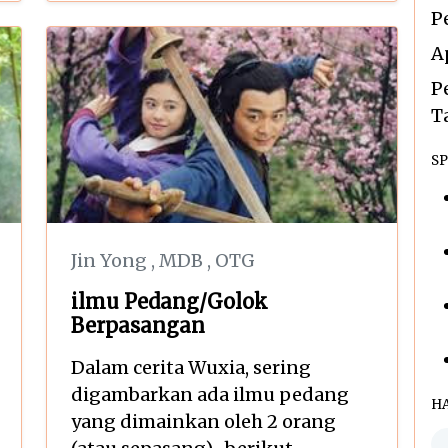
P
A
P
T
SP
Jin Yong
,
MDB
,
OTG
ilmu Pedang/Golok
Berpasangan
Dalam cerita Wuxia, sering
digambarkan ada ilmu pedang
H
yang dimainkan oleh 2 orang