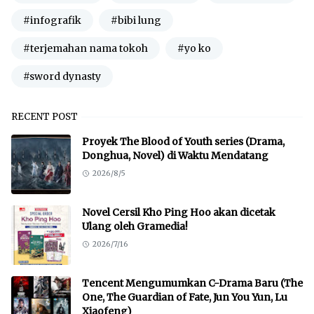
#infografik
#bibi lung
#terjemahan nama tokoh
#yo ko
#sword dynasty
RECENT POST
Proyek The Blood of Youth series (Drama,
Donghua, Novel) di Waktu Mendatang
2026/8/5
Novel Cersil Kho Ping Hoo akan dicetak
Ulang oleh Gramedia!
2026/7/16
Tencent Mengumumkan C-Drama Baru (The
One, The Guardian of Fate, Jun You Yun, Lu
Xiaofeng)