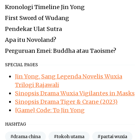
Kronologi Timeline Jin Yong
First Sword of Wudang
Pendekar Ulat Sutra
Apa itu Novoland?
Perguruan Emei: Buddha atau Taoisme?
SPECIAL PAGES
Jin Yong, Sang Legenda Novelis Wuxia
Trilogi Rajawali
Sinopsis Drama Wuxia Vigilantes in Masks
Sinopsis Drama Tiger & Crane (2023)
[Game] Code: To Jin Yong
HASHTAG
#drama china
#tokoh utama
#partai wuxia