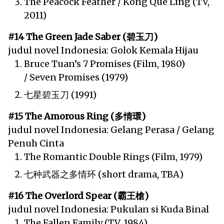
The Peacock Feather / Kong Que Ling (TV,
2011)
#14 The Green Jade Saber (碧玉刀)
judul novel Indonesia: Golok Kemala Hijau
Bruce Tuan’s 7 Promises (Film, 1980)
/ Seven Promises (1979)
七星碧玉刀 (1991)
#15 The Amorous Ring (多情環)
judul novel Indonesia: Gelang Perasa / Gelang
Penuh Cinta
The Romantic Double Rings (Film, 1979)
七种武器之多情环 (short drama, TBA)
#16 The Overlord Spear (霸王槍)
judul novel Indonesia: Pukulan si Kuda Binal
The Fallen Family (TV, 1984)