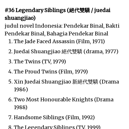
#36 Legendary Siblings (絕代雙驕 / juedai
shuangjiao)
judul novel Indonesia: Pendekar Binal, Bakti
Pendekar Binal, Bahagia Pendekar Binal
The Jade Faced Assassin (Film, 1971)
Juedai Shuangjiao 絕代雙驕 (drama, 1977)
The Twins (TV, 1979)
The Proud Twins (Film, 1979)
Xin Juedai Shuangjiao 新絕代雙驕 (Drama
1986)
Two Most Honourable Knights (Drama
1988)
Handsome Siblings (Film, 1992)
The Legendary Siblings (TV, 1999)