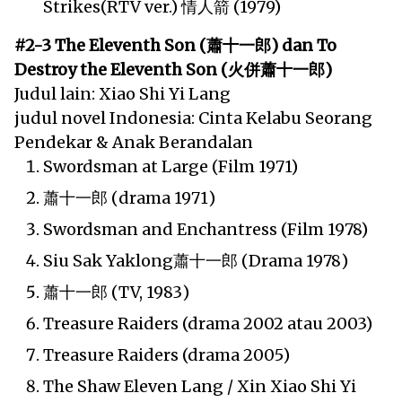
Strikes(RTV ver.) 情人箭 (1979)
#2-3 The Eleventh Son (蕭十一郎) dan To
Destroy the Eleventh Son (火併蕭十一郎)
Judul lain: Xiao Shi Yi Lang
judul novel Indonesia: Cinta Kelabu Seorang
Pendekar & Anak Berandalan
Swordsman at Large (Film 1971)
蕭十一郎 (drama 1971)
Swordsman and Enchantress (Film 1978)
Siu Sak Yaklong蕭十一郎 (Drama 1978)
蕭十一郎 (TV, 1983)
Treasure Raiders (drama 2002 atau 2003)
Treasure Raiders (drama 2005)
The Shaw Eleven Lang / Xin Xiao Shi Yi