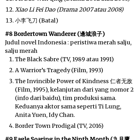
Xiao Li Fei Dao (Drama 2007 atau 2008)
小李飞刀 (Batal)
#8 Bordertown Wanderer (邊城浪子)
Judul novel Indonesia : peristiwa merah salju,
salju merah
The Black Sabre (TV, 1989 atau 1991)
A Warrior’s Tragedy (Film, 1993)
The Invincible Power of Kindness 仁者无敌
(Film, 1995), kelanjutan dari yang nomor 2
(info dari baidu), tim produksi sama.
Keduanya aktor sama seperti Ti Lung,
Anita Yuen, Idy Chan.
Border Town Prodigal (TV, 2016)
#9 Eagle Soaring in the Ninth Month (九月鷹