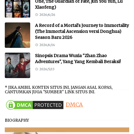
One, The Guardian of Fate, Jun You Yun, Lu
Xiaofeng)
2026/6/26
A Record of a Mortal's Journey to Immortality
(The Immortal Ascension versi Donghua)
Season Baru 2026
2026/6/16
Sinopsis Drama Wuxia "Zhan Zhao
Adventures", Yang Yang Kembali Beraksi!
2026/5/13
* JIKA AMBIL KONTEN SITUS INI, JANGAN ASAL KOPAS,
CANTUMKAN JUGA "SUMBER" LINK SITUS INI.
DMCA
BIOGRAPHY