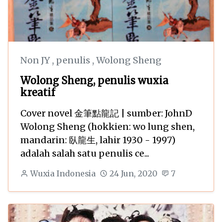
Non JY
,
penulis
,
Wolong Sheng
Wolong Sheng, penulis wuxia
kreatif
Cover novel 金筆點龍記 | sumber: JohnD
Wolong Sheng (hokkien: wo lung shen,
mandarin: 臥龍生, lahir 1930 - 1997)
adalah salah satu penulis ce...
Wuxia Indonesia
24 Jun, 2020
7