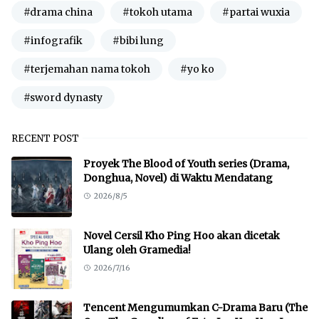
#drama china
#tokoh utama
#partai wuxia
#infografik
#bibi lung
#terjemahan nama tokoh
#yo ko
#sword dynasty
RECENT POST
Proyek The Blood of Youth series (Drama,
Donghua, Novel) di Waktu Mendatang
2026/8/5
Novel Cersil Kho Ping Hoo akan dicetak
Ulang oleh Gramedia!
2026/7/16
Tencent Mengumumkan C-Drama Baru (The