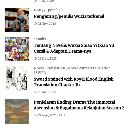
7 Jan, 2026
Non JY
,
penulis
Pengarang/penulis Wuxia terkenal
21 Nov, 2018
penulis
Tentang Novelis Wuxia Shiao Yi (Xiao Yi):
Cersil & Adaptasi Drama-nya
29 Des, 2025
Novel Translation
,
Novel Wuxia Translation
,
SSWRB
Sword Stained with Royal Blood English
Translation Chapter 1b
25 Mar, 2023
Penjelasan Ending Drama The Immortal
Ascension & Bagaimana Kelanjutan Season 2
19 Agu, 2025
3